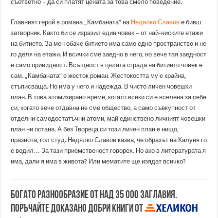
съответно – да си платят цената за това смело поведение.
Главният герой в романа „Камбаната“ на
Недялко Славов
е бивш
затворник. Както би се изразил един човек – от най-ниските етажи
на битието. За мен обаче битието има само едно пространство и не
го деля на етажи. И всички сме заедно в него, но вече тая заедност
е само привидност. Всъщност в цялата сграда на битието човек е
сам. „Камбаната“ е жесток роман. Жестокостта му е крайна,
стъписваща. Но има у него и надежда. В чисто личен човешки
план. В това атомизирано време, когато всеки си е вселена за себе
си, когато вече отдавна не сме общество, а само съвкупност от
отделни самодостатъчни атоми, май единствено личният човешки
план ни остана. А без Твореца си този личен план е нищо,
празнота, гол студ. Недялко Славов казва, че образът на Калуня го
е водил… За тази приемственост говорех. Но ако в литературата я
има, дали я има в живота? Или мематите ще изядат всичко?
Богато разнообразие от над 35 000 заглавия.
Поръчайте доказано добри книги от