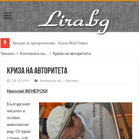
Автори за препрочитане: Луиза Мей Олкът
Кирил Кадийски: „Плачът на големия поет винаги е и сила, и съпричаст
Начало
/
Колонката на...
/
Криза на авторитета
Криза на авторитета
28.10.2016
Колонката на...
,
Критика
Николай ФЕНЕРСКИ
Българският
писател е
особен
животински
вид. От една
страна, той