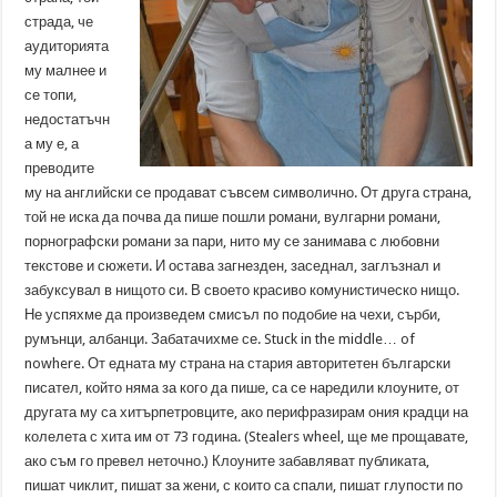
страда, че
аудиторията
му малнее и
се топи,
недостатъчн
а му е, а
преводите
му на английски се продават съвсем символично. От друга страна,
той не иска да почва да пише пошли романи, вулгарни романи,
порнографски романи за пари, нито му се занимава с любовни
текстове и сюжети. И остава загнезден, заседнал, заглъзнал и
забуксувал в нищото си. В своето красиво комунистическо нищо.
Не успяхме да произведем смисъл по подобие на чехи, сърби,
румънци, албанци. Забатачихме се. Stuck in the middle… of
nowhere. От едната му страна на стария авторитетен български
писател, който няма за кого да пише, са се наредили клоуните, от
другата му са хитърпетровците, ако перифразирам ония крадци на
колелета с хита им от 73 година. (Stealers wheel, ще ме прощавате,
ако съм го превел неточно.) Клоуните забавляват публиката,
пишат чиклит, пишат за жени, с които са спали, пишат глупости по