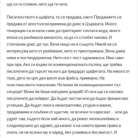
ще си ги спомня, нито ще ги чете.
Писателството е щафета, то се предава, както Преданието се
предава от апостолски времена до днес в Църквата. Много
генерации са искали сами да преоткрият топлата вода, много
епохи са разбивали миналото, за да го сглобят наново. И
стигнахме днес до тук. Вече нищо не е същото. Никой не се
интересува нито от разбиване, нито от преоткриване. Вече даже
няма и постмодернизъм. Нито пост-пост-едикаквоси. Има само
пра-пра. Ако се върви по конвенционалната пътека, ще трябва
писателите да търсят на кого да предадат щафетата. На някого от
тези, дето по цял ден висят във фейса, примерно. На
пластмасовото поколение. Но може би конвенционалният път
свърши? Може би беше извървян докрай? И сега ще се наложи
писателите да избират. Да бъдат честни или да бъдат финансово
успешни. Да бъдат леки и ненатрапливи, угодни и мазни,
продаваеми и озъбени от щастие, че всички ги харесват… или да
удрят там, където боли най-много, да режат непоколебимо и
хладнокръвно до здраво, да казват и на новото време право в
очите, че не всичко му е наред, без усмивка и без милост. И