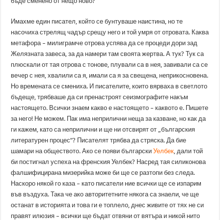
бъде сменено от нещо ново?
Имахме един писател, който се бунтуваше наистина, но те
насочиха стрелящ чадър срещу него и той умря от отровата. Каква
метафора – милиграмче отрова успява да се процеди дори зад
Желязната завеса, за да намери там своята жертва. А тук? Тук са
плюскали от тая отрова с тонове, плували са в нея, завивали са се
вечер с нея, хвалили са я, имали са я за свещена, неприкосновена.
Но времената се смениха. И писателите, които вярваха в светлото
бъдеще, трябваше да си пренастроят сеизмографите накъм
настоящето. Всички знаем какво е настоящето – каквото е. Пишете
за него! Не можем. Пак има неприлични неща за казване, но как да
ги кажем, като са неприлични и ще ни отсвирят от „българския
литературен процес“? Писателят трябва да стряска. Да бие
шамари на обществото. Ако се появи български
Уелбек
, дали той
би постигнал успеха на френския Уелбек? Насред тая силиконова
фалшифицирана мизерийка може би ще се разтопи без следа.
Наскоро някой го каза – като писатели ние всички ще се изпарим
във въздуха. Така че ако авторитетните някога са знаели, че ще
останат в историята и това ги е топлело, днес живите от тях не си
правят илюзия – всички ще бъдат отвяни от вятъра и никой нито