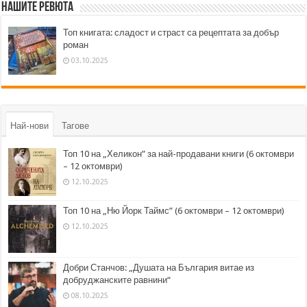
Нашите ревюта
Топ книгата: сладост и страст са рецептата за добър
роман
03.10.2025
Най-нови
Тагове
Топ 10 на „Хеликон” за най-продавани книги (6 октомври
– 12 октомври)
12.10.2025
Топ 10 на „Ню Йорк Таймс” (6 октомври – 12 октомври)
12.10.2025
Добри Станчов: „Душата на България витае из
добруджанските равнини“
08.10.2025