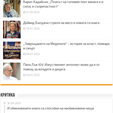
Кирил Кадийски: „Плачът на големия поет винаги е и
сила, и съпричастност“
01.09.2025
Дейвид Балдачи стреля на месо в новата си книга
18.07.2025
„Завръщането на Медичите“ – история за власт, поквара
и смърт
08.07.2025
Папа Лъв XIV: Изкуственият интелект може да е от
помощ за младите и децата
04.07.2025
Критика
30.09.2025
И обикновените книги са способни на необикновени неща