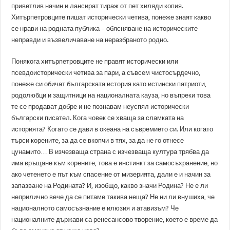
приветлив начин и лансират тираж от пет хиляди копия.
Хитърпетровците пишат исторически четива, понеже знаят какво
се нрави на родната публика – обясняване на историческите
неправди и възвеличаване на неразбраното родно.
Понякога хитърпетровците не правят исторически или
псевдоисторически четива за пари, а съвсем чистосърдечно,
понеже си обичат българската история като истински патриоти,
родолюбци и защитници на националната кауза, но въпреки това
те се продават добре и не познавам неуспял исторически
български писател. Кога човек се хваща за сламката на
историята? Когато се дави в океана на съвремието си. Или когато
търси корените, за да се вкопчи в тях, за да не го отнесе
цунамито… В изчезваща страна с изчезваща култура трябва да
има връщане към корените, това е инстинкт за самосъхранение, но
ако четенето е път към спасение от мизерията, дали е и начин за
запазване на Родината? И, изобщо, какво значи Родина? Не е ли
неприлично вече да се питаме такива неща? Не ни ли внушиха, че
националното самосъзнание е илюзия и атавизъм? Че
националните държави са ренесансово творение, което е време да