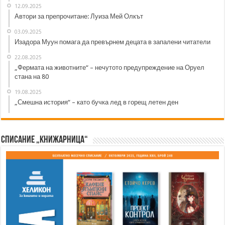
12.09.2025
Автори за препрочитане: Луиза Мей Олкът
03.09.2025
Изадора Муун помага да превърнем децата в запалени читатели
22.08.2025
„Фермата на животните“ – нечутото предупреждение на Оруел
стана на 80
19.08.2025
„Смешна история“ – като бучка лед в горещ летен ден
Списание „Книжарница“