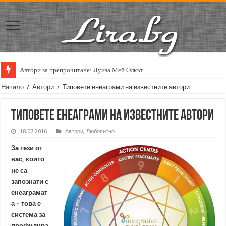
Автори за препрочитане: Луиза Мей Олкът
Кирил Кадийски: „Плачът на големия поет винаги е и сила, и съпричаст
Начало
/
Автори
/
Типовете енеаграми на известните автори
Типовете енеаграми на известните автори
18.07.2016
Автори
,
Любопитно
За тези от
вас, които
не са
запознати с
енеаграмат
а – това е
система за
профилира