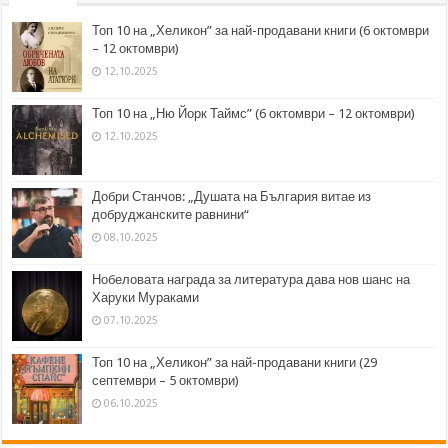
Топ 10 на „Хеликон” за най-продавани книги (6 октомври
– 12 октомври)
12.10.2025
Топ 10 на „Ню Йорк Таймс” (6 октомври – 12 октомври)
12.10.2025
Добри Станчов: „Душата на България витае из
добруджанските равнини“
08.10.2025
Нобеловата награда за литература дава нов шанс на
Харуки Мураками
07.10.2025
Топ 10 на „Хеликон” за най-продавани книги (29
септември – 5 октомври)
06.10.2025