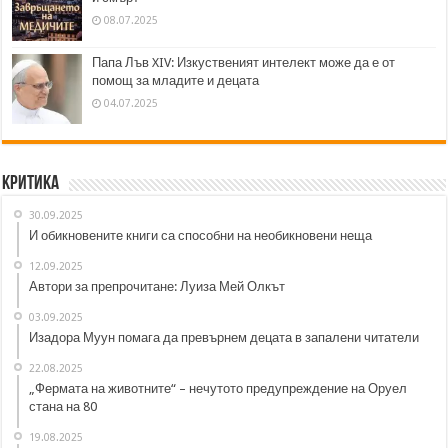
08.07.2025
Папа Лъв XIV: Изкуственият интелект може да е от
помощ за младите и децата
04.07.2025
Критика
30.09.2025
И обикновените книги са способни на необикновени неща
12.09.2025
Автори за препрочитане: Луиза Мей Олкът
03.09.2025
Изадора Муун помага да превърнем децата в запалени читатели
22.08.2025
„Фермата на животните“ – нечутото предупреждение на Оруел
стана на 80
19.08.2025