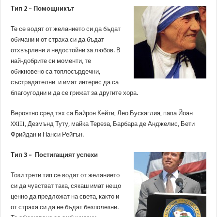
Тип 2 – Помощникът
Те се водят от желанието си да бъдат
обичани и от страха си да бъдат
отхвърлени и недостойни за любов. В
най-добрите си моменти, те
обикновено са топлосърдечни,
състрадателни и имат интерес да са
благоугодни и да се грижат за другите хора.
Вероятно сред тях са Байрон Кейти, Лео Бускаглия, папа Йоан
XXIII, Дезмънд Туту, майка Тереза, Барбара де Анджелис, Бети
Фрийдан и Нанси Рейгън.
Тип 3 – Постигащият успехи
Този трети тип се водят от желанието
си да чувстват така, сякаш имат нещо
ценно да предложат на света, както и
от страха си да не бъдат безполезни.