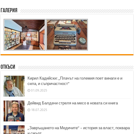
Галерия
Откъси
Кирил Кадийски: „Плачът на големия поет винаги е и
сила, и съпричастност“
01.09.2025
Дейвид Балдачи стреля на месо в новата си книга
18.07.2025
„Завръщането на Медичите“ – история за власт, поквара
и смърт