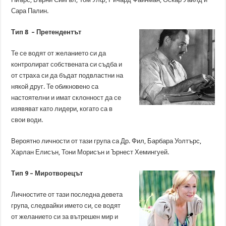
Сара Палин.
Тип 8 – Претендентът
Те се водят от желанието си да
контролират собствената си съдба и
от страха си да бъдат подвластни на
някой друг. Те обикновено са
настоятелни и имат склонност да се
изявяват като лидери, когато са в
свои води.
Вероятно личности от тази група са Др. Фил, Барбара Уолтърс,
Харлан Елисън, Тони Морисън и Ърнест Хемингуей.
Тип 9 – Миротворецът
Личностите от тази последна девета
група, следвайки името си, се водят
от желанието си за вътрешен мир и