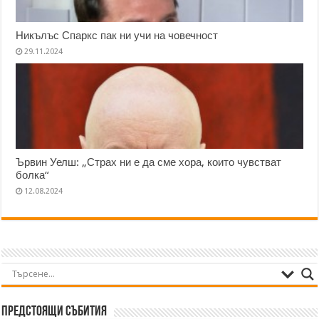
Никълъс Спаркс пак ни учи на човечност
29.11.2024
Ървин Уелш: „Страх ни е да сме хора, които чувстват
болка“
12.08.2024
Предстоящи събития