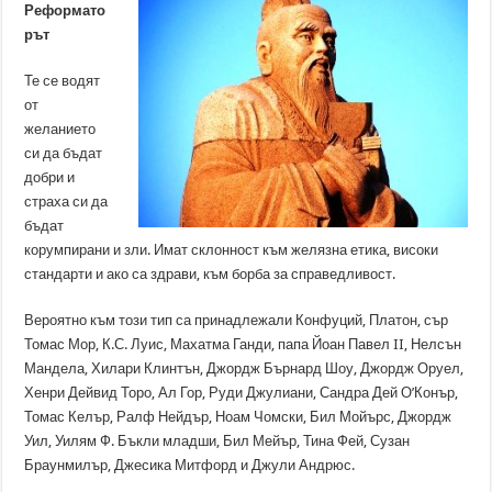
Реформато
рът
Те се водят
от
желанието
си да бъдат
добри и
страха си да
бъдат
корумпирани и зли. Имат склонност към желязна етика, високи
стандарти и ако са здрави, към борба за справедливост.
Вероятно към този тип са принадлежали Конфуций, Платон, сър
Томас Мор, К.С. Луис, Махатма Ганди, папа Йоан Павел II, Нелсън
Мандела, Хилари Клинтън, Джордж Бърнард Шоу, Джордж Оруел,
Хенри Дейвид Торо, Ал Гор, Руди Джулиани, Сандра Дей О’Конър,
Томас Келър, Ралф Нейдър, Ноам Чомски, Бил Мойърс, Джордж
Уил, Уилям Ф. Бъкли младши, Бил Мейър, Тина Фей, Сузан
Браунмилър, Джесика Митфорд и Джули Андрюс.