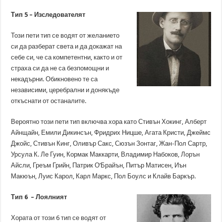
Тип 5 – Изследователят
Този пети тип се водят от желанието
си да разберат света и да докажат на
себе си, че са компетентни, както и от
страха си да не са безпомощни и
некадърни. Обикновено те са
независими, церебрални и донякъде
откъснати от останалите.
Вероятно този пети тип включва хора като Стивън Хокинг, Алберт
Айнщайн, Емили Дикинсън, Фридрих Ницше, Агата Кристи, Джеймс
Джойс, Стивън Кинг, Оливър Сакс, Сюзън Зонтаг, Жан-Пол Сартр,
Урсула К. Ле Гуин, Кормак Маккарти, Владимир Набоков, Лорън
Айсли, Греъм Грийн, Патрик О’Брайън, Питър Матисен, Иън
Макюън, Луис Карол, Карл Маркс, Пол Боулс и Клайв Баркър.
Тип 6 – Лоялният
Хората от този 6 тип се водят от