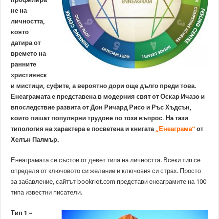
не на
личността,
която
датира от
времето на
ранните
християнск
и мистици, суфите, а вероятно дори още дълго преди това.
Енеаграмата е представена в модерния свят от Оскар Ичазо и
впоследствие развита от Дон Ричард Рисо и Ръс Хъдсън,
които пишат популярни трудове по този въпрос. На тази
типология на характера е посветена и книгата
„Енеаграма“
от
Хелън Палмър.
Енеаграмата се състои от девет типа на личността. Всеки тип се
определя от ключовото си желание и ключовия си страх. Просто
за забавление, сайтът bookriot.com представи енеаграмите на 100
типа известни писатели.
Тип 1 –