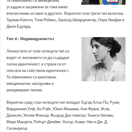
Те обикновено са амбициозни,
усърдни и загрижени за това какво
впечатление оставят в другите. Вероятно този трети тип включва
Труман Капоти, Тони Робинс, Арнолд Шварценегер, Опра Уинфри и
Джон Едуард.
Тип 4 – Индивидуалистът
Личностите от този четвърти тип се
водят от желанието си да създадат
силна идентичност и страха си от
липсата на собствена идентичност.
Те обикновено са креативни,
емоционални, находчиви и
резервирани типове.
Вероятно сред този четвърти тип попадат Едгар Алън По, Руми,
Вирджиния Улф, Ан Райс, Юкио Мишима, Ане Франк, Исак,
Динесен, Уилям Фокнър, Фьодор Достоевски, Тенеси Уилямс,
Мери Макарти, Робърт Джеймс Уолър, Анаис Нин и Дж. Д.
Селинджър.