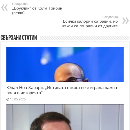
Предишна
„Бруклин” от Колм Тойбин
(ревю)
Следваща
Всички калории са равни, но
някои са по-равни от другите
Свързани статии
Ювал Ноа Харари: „Истината никога не е играла важна
роля в историята“
15.05.2025