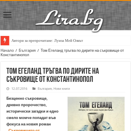
Автори за препрочитане: Луиза Мей Олкът
Кирил Кадийски: „Плачът на големия поет винаги е и сила, и съпричаст
Начало
/
България
/
Том Егеланд тръгва по дирите на съкровище от
Константинопол
Том Егеланд тръгва по дирите на
съкровище от Константинопол
12.07.2016
България
,
Нови книги
Безценно съкровище,
древно пророчество,
исторически загадки и едно
смело момче попадат във
фокуса на новия роман
„Съкровището от