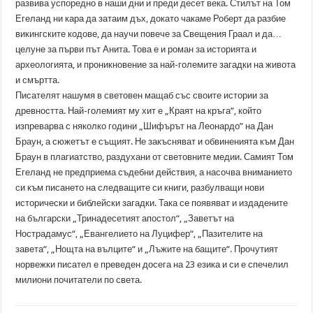
развива успоредно в наши дни и преди десет века. Стилът на Том
Егеланд ни кара да затаим дъх, докато чакаме Роберт да разбие
викингските кодове, да научи повече за Свещения Граал и да…
целуне за първи път Анита. Това е и роман за историята и
археологията, и проникновение за най-големите загадки на живота
и смъртта.
Писателят нашумя в световен мащаб със своите истории за
древността. Най-големият му хит е „Краят на кръга”, който
изпреварва с няколко години „Шифърът на Леонардо” на Дан
Браун, а сюжетът е същият. Не закъсняват и обвиненията към Дан
Браун в плагиатство, раздухани от световните медии. Самият Том
Егеланд не предприема съдебни действия, а насочва вниманието
си към писането на следващите си книги, разбулващи нови
исторически и библейски загадки. Така се появяват и издадените
на български „Тринадесетият апостол“, „Заветът на
Нострадамус“, „Евангелието на Луцифер“, „Пазителите на
завета“, „Нощта на вълците“ и „Лъжите на бащите“. Прочутият
норвежки писател е преведен досега на 23 езика и си е спечелил
милиони почитатели по света.