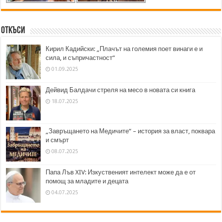
Откъси
Кирил Кадийски: „Плачът на големия поет винаги е и
сила, и съпричастност“
01.09.2025
Дейвид Балдачи стреля на месо в новата си книга
18.07.2025
„Завръщането на Медичите“ – история за власт, поквара
и смърт
08.07.2025
Папа Лъв XIV: Изкуственият интелект може да е от
помощ за младите и децата
04.07.2025