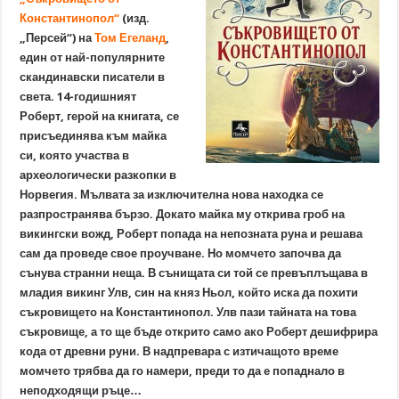
Константинопол“
(изд.
„Персей“) на
Том Егеланд
,
един от най-популярните
скандинавски писатели в
света. 14-годишният
Роберт, герой на книгата, се
присъединява към майка
си, която участва в
археологически разкопки в
Норвегия. Мълвата за изключителна нова находка се
разпространява бързо. Докато майка му открива гроб на
викингски вожд, Роберт попада на непозната руна и решава
сам да проведе свое проучване. Но момчето започва да
сънува странни неща. В сънищата си той се превъплъщава в
младия викинг Улв, син на княз Ньол, който иска да похити
съкровището на Константинопол. Улв пази тайната на това
съкровище, а то ще бъде открито само ако Роберт дешифрира
кода от древни руни. В надпревара с изтичащото време
момчето трябва да го намери, преди то да е попаднало в
неподходящи ръце…