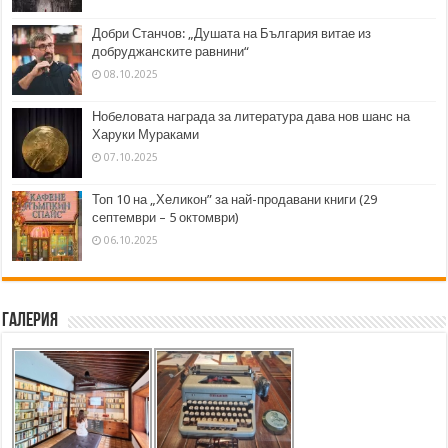
Добри Станчов: „Душата на България витае из
добруджанските равнини“
08.10.2025
Нобеловата награда за литература дава нов шанс на
Харуки Мураками
07.10.2025
Топ 10 на „Хеликон” за най-продавани книги (29
септември – 5 октомври)
06.10.2025
Галерия