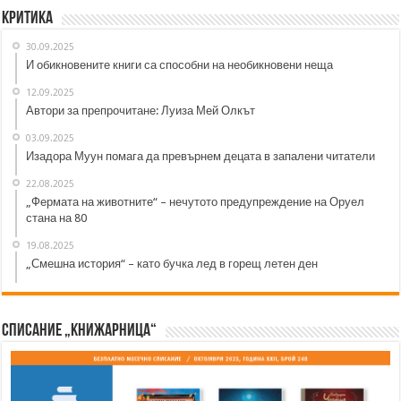
Критика
30.09.2025
И обикновените книги са способни на необикновени неща
12.09.2025
Автори за препрочитане: Луиза Мей Олкът
03.09.2025
Изадора Муун помага да превърнем децата в запалени читатели
22.08.2025
„Фермата на животните“ – нечутото предупреждение на Оруел
стана на 80
19.08.2025
„Смешна история“ – като бучка лед в горещ летен ден
Списание „Книжарница“