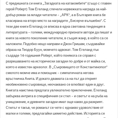
С предишната си книга „Загадката на катакомбите“ (също с главен
герой Роберт) Том Егеланд спечели норвежката награда за най-
добър роман за млади читатели – „АРК“, а в България книга бе
класирана на второ място за наградите „Бисерче вълшебно“. С
тези две книги Егеланд се вписва в една световна тенденция в
литературата – големи, международно признати автори да пишат и
книги за новото поколение читатели, в същия жанр, в който са се
наложили. Подобно нещо направи и Джон Гришам, създавайки
образа на Теодор Буун, момчето адвокат. Том Егеланд пък
създаде 14-годишния Роберт, който понякога се справя с
разрешаването на исторически загадки по-добре и от майка си,
която е известен археолог. В „Съкровището от Константинопол”
смелото момче има и помощник – симпатичната негова
връстничка Анита. И докато двамата са на път да открият
необикновено съкровище, неочаквано се влюбват един в друг.
Книгата наистина предлага увлекателно приключение. Егеланд
забърква интрига в специфичния си стил – и светът е на ръба на
унищожение, и древните загадки имат още какво да разкрият.
Стилът е такъв, че романът се чете с еднакво удоволствие от
малки и големи, предлагайки шеметно действие. Историята се