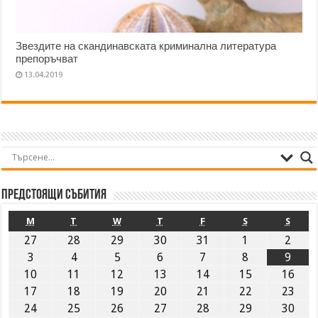
Звездите на скандинавската криминална литература
препоръчват
13.04.2019
Предстоящи събития
M
T
W
T
F
S
S
27
28
29
30
31
1
2
3
4
5
6
7
8
9
10
11
12
13
14
15
16
17
18
19
20
21
22
23
24
25
26
27
28
29
30