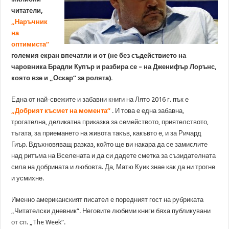
читатели,
„Наръчник
на
оптимиста“
големия екран впечатли и от (не без съдействието на
чаровника Брадли Купър и разбира се – на Дженифър Лорънс,
която взе и „Оскар“ за ролята).
Една от най-свежите и забавни книги на Лято 2016 г. пък е
„Добрият късмет на момента“
. И това е една забавна,
трогателна, деликатна приказка за семейството, приятелството,
тъгата, за приемането на живота такъв, какъвто е, и за Ричард
Гиър. Вдъхновяващ разказ, който ще ви накара да се замислите
над ритъма на Вселената и да си дадете сметка за съзидателната
сила на добрината и любовта. Да, Матю Куик знае как да ни трогне
и усмихне.
Именно американският писател е поредният гост на рубриката
„Читателски дневник“. Неговите любими книги бяха публикувани
от сп. „The Week“.