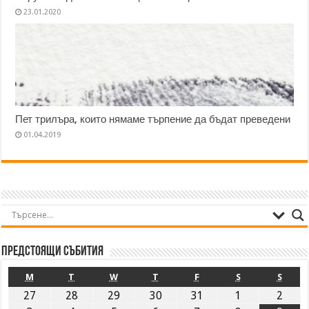
23.01.2020
Пет трилъра, които нямаме търпение да бъдат преведени
01.04.2019
Предстоящи събития
M
T
W
T
F
S
S
27
28
29
30
31
1
2