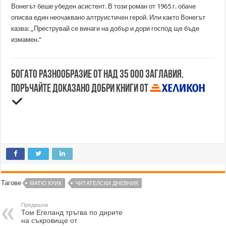
Вонегът беше убеден асистент. В този роман от 1965 г. обаче
описва един неочаквано алтруистичен герой. Или както Вонегът
казва: „Преструвай се винаги на добър и дори господ ще бъде
измамен.“
Богато разнообразие от над 35 000 заглавия.
Поръчайте доказано добри книги от
Тагове
МАТЮ КУИК
ЧИТАТЕЛСКИ ДНЕВНИК
Предишна
Том Егеланд тръгва по дирите
на съкровище от