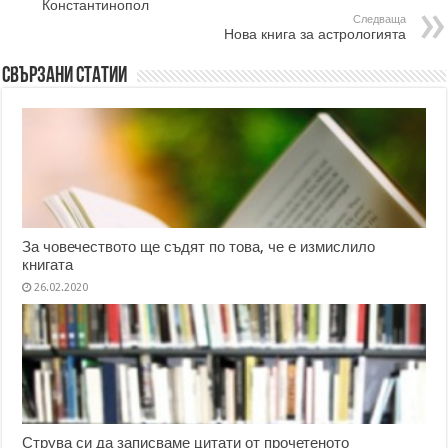
Константинопол
Следваща
Нова книга за астрологията
Свързани статии
За човечеството ще съдят по това, че е измислило
книгата
26.02.2020
Струва си да записваме цитати от прочетеното