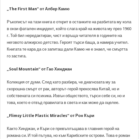
„The First Man“ от Албер Камю
Ръкописът на тази книга е открит в останките на разбитата му кола
в онзи фатален инцидент, който слага край на живота му през 1960
г. Той бил нередактиран, чист и връща читателя в годините на
неговото алжирско детство. Героят търси баща, а намира учител.
Книгата те кара да се запиташ дали Камю не е знаел, че смъртта
го застига.
„Soul Mountain“ от Гао Хинджан
Колекция от думи. След като разбира, че диагнозата му за
скорошна смърт от рак, авторът-герой прекосява Китай, но и
собствената си психика. Извън обществото, търси себе си, но и
това, което е отвъд правилата в света и как може да оцелее.
„Flimsy Little Plastic Miracles“ от Рон Къри
Както Хинджан, и Къри се превъплъщава в главния герой на
романа си. И той пътува, но към Карибските острови. Това е роман