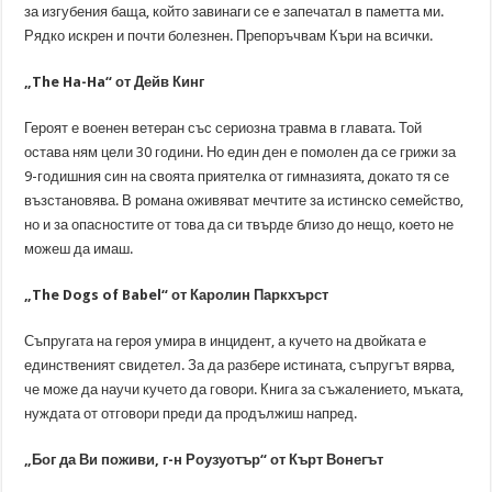
за изгубения баща, който завинаги се е запечатал в паметта ми.
Рядко искрен и почти болезнен. Препоръчвам Къри на всички.
„The Ha-Ha“ от Дейв Кинг
Героят е военен ветеран със сериозна травма в главата. Той
остава ням цели 30 години. Но един ден е помолен да се грижи за
9-годишния син на своята приятелка от гимназията, докато тя се
възстановява. В романа оживяват мечтите за истинско семейство,
но и за опасностите от това да си твърде близо до нещо, което не
можеш да имаш.
„The Dogs of Babel“ от Каролин Паркхърст
Съпругата на героя умира в инцидент, а кучето на двойката е
единственият свидетел. За да разбере истината, съпругът вярва,
че може да научи кучето да говори. Книга за съжалението, мъката,
нуждата от отговори преди да продължиш напред.
„Бог да Ви поживи, г-н Роузуотър“ от Кърт Вонегът