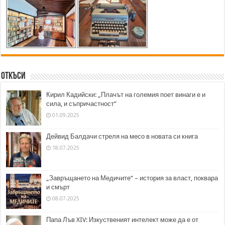
Откъси
Кирил Кадийски: „Плачът на големия поет винаги е и
сила, и съпричастност“
01.09.2025
Дейвид Балдачи стреля на месо в новата си книга
18.07.2025
„Завръщането на Медичите“ – история за власт, поквара
и смърт
08.07.2025
Папа Лъв XIV: Изкуственият интелект може да е от