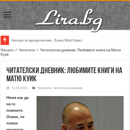
Автори за препрочитане: Луиза Мей Олкът
Кирил Кадийски: „Плачът на големия поет винаги е и сила, и съпричаст
Начало
/
Читатели
/
Читателски дневник: Любимите книги на Матю
Куик
Читателски дневник: Любимите книги на
Матю Куик
12.07.2016
Читатели
,
Читателски дневник
Няма как да
не го
помните.
Освен, че
плени
милиони