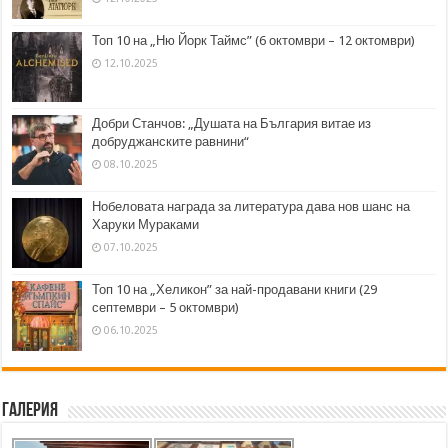
Топ 10 на „Ню Йорк Таймс” (6 октомври – 12 октомври)
12.10.2025
Добри Станчов: „Душата на България витае из
добруджанските равнини“
08.10.2025
Нобеловата награда за литература дава нов шанс на
Харуки Мураками
07.10.2025
Топ 10 на „Хеликон” за най-продавани книги (29
септември – 5 октомври)
06.10.2025
Галерия