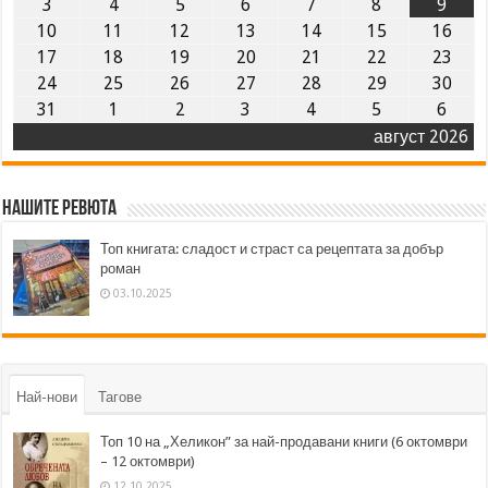
3
4
5
6
7
8
9
10
11
12
13
14
15
16
17
18
19
20
21
22
23
24
25
26
27
28
29
30
31
1
2
3
4
5
6
август 2026
Нашите ревюта
Топ книгата: сладост и страст са рецептата за добър
роман
03.10.2025
Най-нови
Тагове
Топ 10 на „Хеликон” за най-продавани книги (6 октомври
– 12 октомври)
12.10.2025