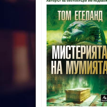
Авторът на бестселъри им поднася