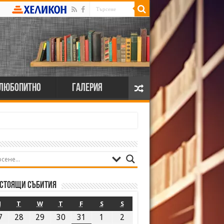
Любопитно
Галерия
стоящи събития
M
T
W
T
F
S
S
7
28
29
30
31
1
2