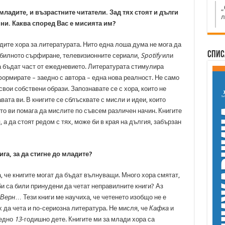
„
т младите, и възрастните читатели. Зад тях стоят и дълги
л
ни. Каква според Вас е мисията им?
дите хора за литературата. Нито една лоша дума не мога да
Спис
обилното сърфиране, телевизионните сериали,
Spotify
или
да бъдат част от ежедневието. Литературата стимулира
формирате – заедно с автора – една нова реалност. Не само
свои собствени образи. Запознавате се с хора, които не
вата ви. В книгите се сблъсквате с мисли и идеи, които
то ви помага да мислите по съвсем различен начин. Книгите
 а да стоят редом с тях, може би в края на дългия, забързан
ига, за да стигне до младите?
, че книгите могат да бъдат вълнуващи. Много хора смятат,
би са били принудени да четат неправилните книги? Аз
Верн
… Тези книги ме научиха, че четенето изобщо не е
х да чета и по-сериозна литература. Не мисля, че
Кафка
и
 едно
13
-годишно дете. Книгите ми за млади хора са