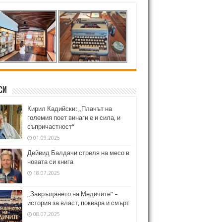
си
Кирил Кадийски: „Плачът на
големия поет винаги е и сила, и
съпричастност“
01.09.2025
Дейвид Балдачи стреля на месо в
новата си книга
18.07.2025
„Завръщането на Медичите“ –
история за власт, поквара и смърт
08.07.2025