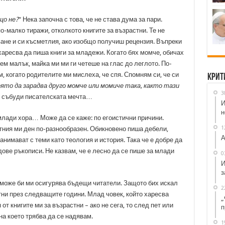
що не?
“ Нека започна с това, че не става дума за пари.
о-малко тиражи, отколкото книгите за възрастни. Те не
ане и си късметлия, ако изобщо получиш рецензия. Въпреки
харесва да пиша книги за младежи. Когато бях момче, обичах
ем малък, майка ми ми ги четеше на глас до леглото. По-
м, когато родителите ми мислеха, че спя. Спомням си, че си
Крит
която да зарадва друго момче или момиче така, както тази
3
се събуди писателската мечта…
И
н
млади хора… Може да се каже: по егоистични причини.
1
тния ми ден по-разнообразен. Обикновено пиша дебели,
А
занимават с теми като теология и история. Така че е добре да
ве ръкописи. Не казвам, че е лесно да се пише за млади
0
И
з
, може би ми осигурява бъдещи читатели. Защото бих искал
2
тни през следващите години. Млад човек, който харесва
„
от книгите ми за възрастни – ако не сега, то след пет или
п
на което трябва да се надявам.
1