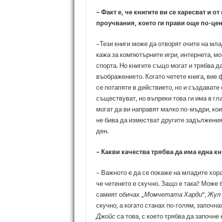
– Факт е, че книгите ви се харесват и о
проучвания, което ги прави още по-цен
–Тези книги може да отворят очите на мла
кажа за компютърните игри, интернета, м
спорта. Но книгите също могат и трябва 
въображението. Когато четете книга, вие 
се потапяте в действието, но и създавате 
съществуват, но въпреки това ги има в гла
могат да ви направят малко по-мъдри, кои
не бива да изместват другите задължения,
ден.
– Какви качества трябва да има една кн
– Важното е да се покаже на младите хора
че четенето е скучно. Защо е така? Може 
самият обичах „
Момчетата Харди
“,
Жул 
скучно, а когато станах по-голям, започна
Джойс
са това, с което трябва да започне