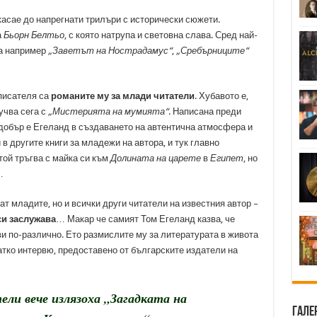
 касае до напрегнати трилъри с исторически сюжети.
а
Бьорн Белтьо
, с която натрупа и световна слава. Сред най-
са например
„Заветът на Нострадамус“
,
„Сребърниците“
 писателя са
романите му за млади читатели
. Хубавото е,
лучва сега с
„Мистерията на мумията“
. Написана преди
добър е Егеланд в създаването на автентична атмосфера и
в другите книги за младежи на автора, и тук главно
 той тръгва с майка си към
Долината на царете
в
Египет
, но
…
т младите, но и всички други читатели на известния автор –
си заслужава
… Макар че самият Том Егеланд казва, че
ви по-различно. Ето размислите му за литературата в живота
атко интервю, предоставено от българските издатели на
ли вече излязоха „Загадката на
Гале