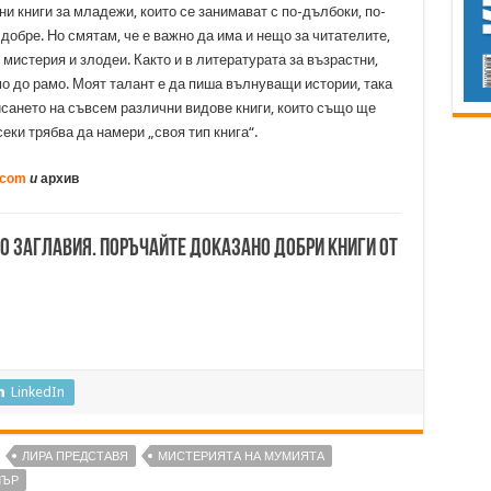
и книги за младежи, които се занимават с по-дълбоки, по-
 добре. Но смятам, че е важно да има и нещо за читателите,
 мистерия и злодеи. Както и в литературата за възрастни,
мо до рамо. Моят талант е да пиша вълнуващи истории, така
 писането на съвсем различни видове книги, които също ще
еки трябва да намери „своя тип книга“.
.com
и
архив
00 заглавия. Поръчайте доказано добри книги от
LinkedIn
ЛИРА ПРЕДСТАВЯ
МИСТЕРИЯТА НА МУМИЯТА
ЛЪР