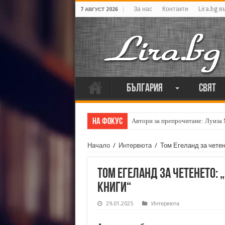
За нас
Контакти
Lira.bg в
7 АВГУСТ 2026
България
Свят
На фокус
Автори за препрочитане: Луиза
Начало
/
Интервюта
/
Том Егеланд за четен
Том Егеланд за четенето:
книги“
29.01.2025
Интервюта