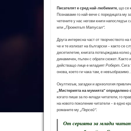
Писателят е сред най-любимите
, що се
Познаваме го най-вече с поредицата му з
четените у нас негови книги напоследък 
или
„Проектът Матусал“
.
Друга интересна част от творчеството на
че и те излизат на български – както се с
десетилетие, книгата потвърждава колко 
динамичен, пълен с обрати сюжет. Както и 
действащо лице е младият
Роберт
. Сега
онова, което ги чака там, е невъобразимо
Окултизъм, загадки и археология привлича
„Мистерията на мумията“ определено 
когато пише за по-млади читатели, го пра
на новото поколение читатели – в едно кр
романите му
„Персей“
.
От серията за млади читате