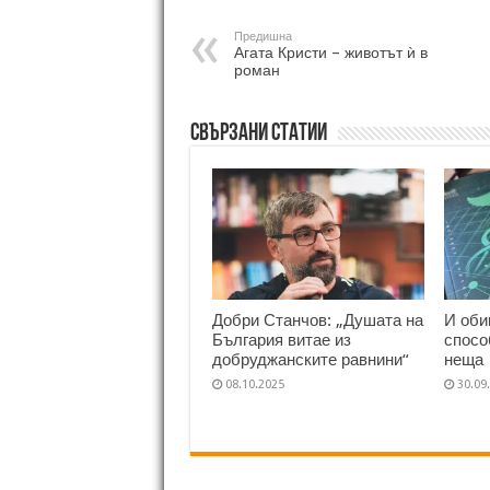
Предишна
Агата Кристи – животът ѝ в
роман
Свързани статии
Добри Станчов: „Душата на
И оби
България витае из
спосо
добруджанските равнини“
неща
08.10.2025
30.09