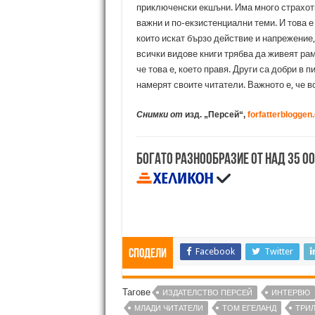
приключенски екшъни. Има много страхотн
важни и по-екзистенциални теми. И това е
които искат бързо действие и напрежение,
всички видове книги трябва да живеят ра
че това е, което правя. Други са добри в
намерят своите читатели. Важното е, че вс
Снимки от
изд. „Персей“,
forfatterbloggen
Богато разнообразие от над 35 0
Facebook
Twitter
Сподели
Тагове
ИЗДАТЕЛСТВО ПЕРСЕЙ
ИНТЕРВЮ
МЛАДИ ЧИТАТЕЛИ
ТОМ ЕГЕЛАНД
ТРИ