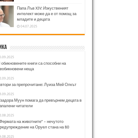
Папа Лъв XIV: Изкуственият
интелект може да е от помощ за
младите и децата
04.07.2025
ика
0.09.2025
 обикновените книги са способни на
еобикновени неща
2.09.2025
втори за препрочитане: Луиза Мей Олкът
3.09.2025
задора Муун помага да превърнем децата в
апалени читатели
2.08.2025
Фермата на животните“ – нечутото
редупреждение на Оруел стана на 80
9.08.2025