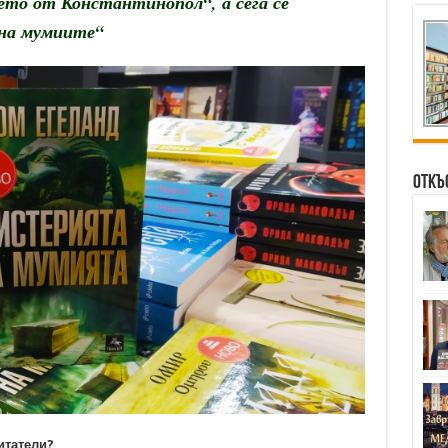
то от Константинопол“, а сега се
 на мумиите“
Откъ
итатели?