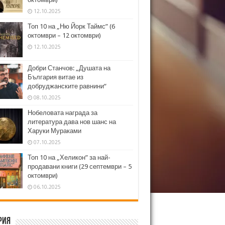
12.10.2025
Топ 10 на „Ню Йорк Таймс” (6
октомври – 12 октомври)
12.10.2025
Добри Станчов: „Душата на
България витае из
добруджанските равнини“
08.10.2025
Нобеловата награда за
литература дава нов шанс на
Харуки Мураками
07.10.2025
Топ 10 на „Хеликон” за най-
продавани книги (29 септември – 5
октомври)
06.10.2025
рия