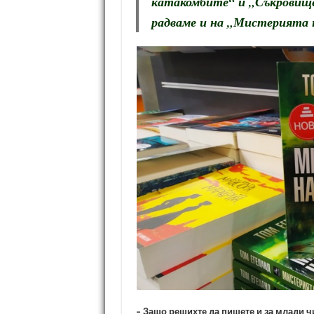
катакомбите“ и „Съкровище
радваме и на „Мистерията
– Защо решихте да пишете и за млади ч