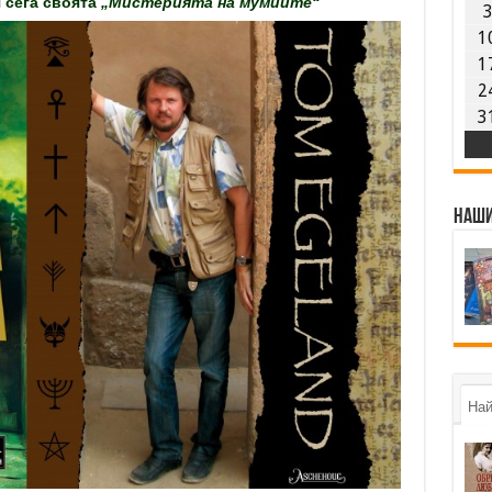
 сега своята
„Мистерията на мумиите“
1
1
2
3
Наши
Най