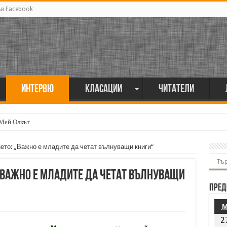
ъв Facebook
Интервю
Класации
Читатели
 Мей Олкът
ето: „Важно е младите да четат вълнуващи книги“
 „Важно е младите да четат вълнуващи
Пред
2