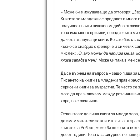
– Може би е изкушаващо да отговоря: „
За
Книгите за младежи се продават в много п
получават почти никакво медийно отразяв
това има много причини, поради които ми 
да чета вълнуващи книги. Когато бях съвс
късно се снабдих с фенерче и си четях са
мислех: „
О, ако можех да напиша книга, 
книга зарадва мен!
“ Може би така в мен 
Да се върнем на въпроса – защо пиша за 
Писането на книги за младежи прави рабо
сериозни книги за възрастни. Те често се 
мога да превключвам между различни видо
хора, но е различно.
Освен това: да пиша книги за млади хора
да имам читатели за книгите си за възрас
книгите за Роберт, може би ще опита някоя 
десет години. Това със сигурност е нещо, 