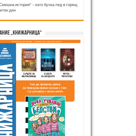
Смешна история“ – като бучка лед в горещ
етен ден
ание „Книжарница“