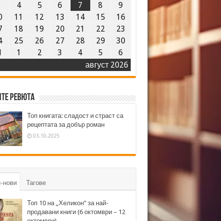
3
4
5
6
7
8
9
0
11
12
13
14
15
16
7
18
19
20
21
22
23
4
25
26
27
28
29
30
1
1
2
3
4
5
6
август 2026
те ревюта
Топ книгата: сладост и страст са
рецептата за добър роман
03.10.2025
-нови
Тагове
Топ 10 на „Хеликон” за най-
продавани книги (6 октомври – 12
октомври)