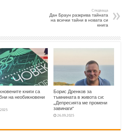
Следваща
Дан Браун разкрива тайната
на всички тайни в новата си
книга
кновените книги са
Борис Дренков за
бни на необикновени
тъмнината в живота си:
„Депресията ме промени
завинаги“
.2025
26.09.2025