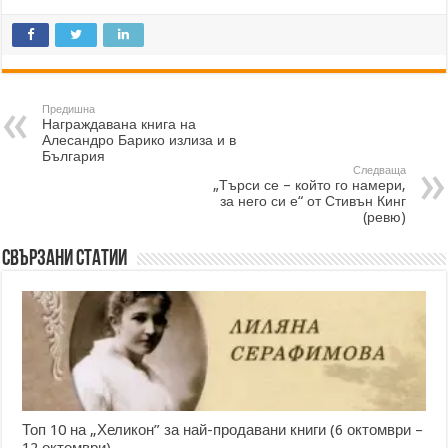
Предишна
Награждавана книга на
Алесандро Барико излиза и в
България
Следваща
„Търси се – който го намери,
за него си е“ от Стивън Кинг
(ревю)
Свързани статии
Топ 10 на „Хеликон” за най-продавани книги (6 октомври –
12 октомври)