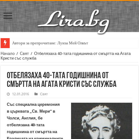
Автори за препрочитане: Луиза Мей Олкът
Начало
/
Свят
/
Отбелязаха 40-тата годишнина от смъртта на Агата
Кристи със служба
Отбелязаха 40-тата годишнина от
смъртта на Агата Кристи със служба
12.01.2016
Свят
Със специална церемония
в църквата „Св. Мери“ в
Чолси, Англия, бе
отбелязана 40-тата
годишнина от смъртта на
Кралицата на криминалните