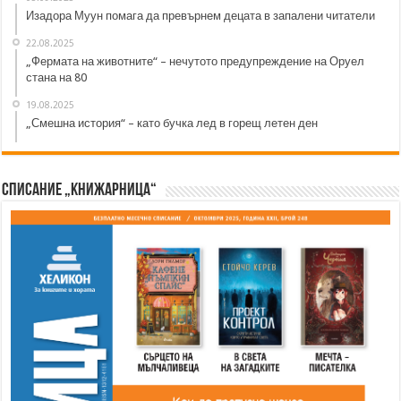
Изадора Муун помага да превърнем децата в запалени читатели
22.08.2025
„Фермата на животните“ – нечутото предупреждение на Оруел
стана на 80
19.08.2025
„Смешна история“ – като бучка лед в горещ летен ден
Списание „Книжарница“