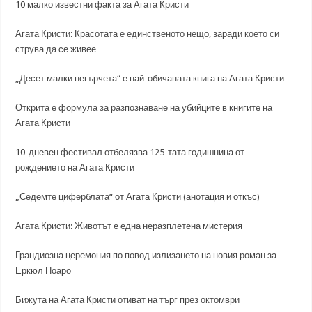
10 малко известни факта за Агата Кристи
Агата Кристи: Красотата е единственото нещо, заради което си
струва да се живее
„Десет малки негърчета“ е най-обичаната книга на Агата Кристи
Открита е формула за разпознаване на убийците в книгите на
Агата Кристи
10-дневен фестивал отбелязва 125-тата годишнина от
рождението на Агата Кристи
„Седемте циферблата“ от Агата Кристи (анотация и откъс)
Агата Кристи: Животът е една неразплетена мистерия
Грандиозна церемония по повод излизането на новия роман за
Еркюл Поаро
Бижута на Агата Кристи отиват на търг през октомври