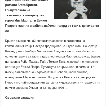
романи Агата Кристи.
Създателката на
знаменитите литературни
герои Мис Марпъл и Еркюл
Поаро е живяла в района на Уолингфорд от 1934 г. до смъртта
си.
Кристи е може би най-значимата авторка в историята на
криминалния жанр. Следва традициите на Едгар Алан По, Артър
Конан Дойл и Гилбърт Честъртън. Създава много творби, в които
основни герои са старата дама госпожица Марпъл, комисар Батъл,
полковник Рейс, Паркър Пайн, Томи и Тапънс, но най-популярен е
белгиецът Еркюл Поаро. Публикува 66 криминални романа, 17
пиеси, включително и 6 романтични новели, написани под
псевдонима Мери Уестмакот. Фигурира в Книгата за рекорди на
Гинес като най-продаваният автор на художествена литература на
всички времена. Умира на 12 януари 1976 г.
Свързани заглавия