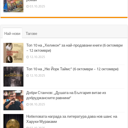
03.10.2025
Най-нови
Тагове
Топ 10 на „Хеликон” за най-продавани книги (6 октомври
– 12 октомври)
12.10.2025
Топ 10 на „Ню Йорк Таймс” (6 октомври – 12 октомври)
12.10.2025
Добри Станчов: „Душата на България витае из
добруджанските равнини“
08.10.2025
Нобеловата награда за литература дава нов шанс на
Харуки Мураками
07.10.2025