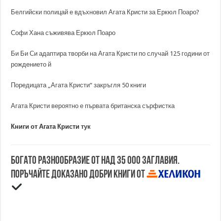
Белгийски полицай е вдъхновил Агата Кристи за Еркюл Поаро?
Софи Хана съживява Еркюл Поаро
Би Би Си адаптира творби на Агата Кристи по случай 125 години от
рождението й
Поредицата „Агата Кристи“ закръгля 50 книги
Агата Кристи вероятно е първата британска сърфистка
Книги от Агата Кристи
тук
Богато разнообразие от над 35 000 заглавия.
Поръчайте доказано добри книги от