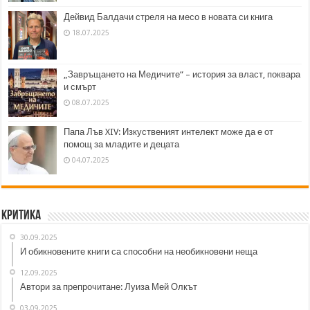
Дейвид Балдачи стреля на месо в новата си книга
18.07.2025
„Завръщането на Медичите“ – история за власт, поквара
и смърт
08.07.2025
Папа Лъв XIV: Изкуственият интелект може да е от
помощ за младите и децата
04.07.2025
Критика
30.09.2025
И обикновените книги са способни на необикновени неща
12.09.2025
Автори за препрочитане: Луиза Мей Олкът
03.09.2025