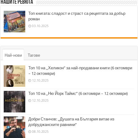
Нашите ревюта
Топ книгата: сладост и страст са рецептата за добър
роман
03.10.2025
Най-нови
Тагове
Топ 10 на „Хеликон” за най-продавани книги (6 октомври
– 12 октомври)
12.10.2025
Топ 10 на „Ню Йорк Таймс” (6 октомври – 12 октомври)
12.10.2025
Добри Станчов: „Душата на България витае из
добруджанските равнини“
08.10.2025