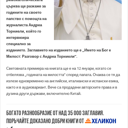
църква ще разкаже за
годините на своето
папство с помощта на
журналиста Андреа
Торниели, който го
интервюира
специално за
изданието. Заглавието на изданието ще е „Името на Бог е
Милост: Разговор с Андреа Торниели“.
Световната премиера на книгата ще е на 12 януари, когато се
отбелязва „годината на милостта“ според папата. Очаква се тя да
излезе едновременно на английски, италиански и испански езика,
както и в аудиовариант. Вече са продадени авторските права и в
дузина други държави, включително Китай.
Богато разнообразие от над 35 000 заглавия.
Поръчайте доказано добри книги от