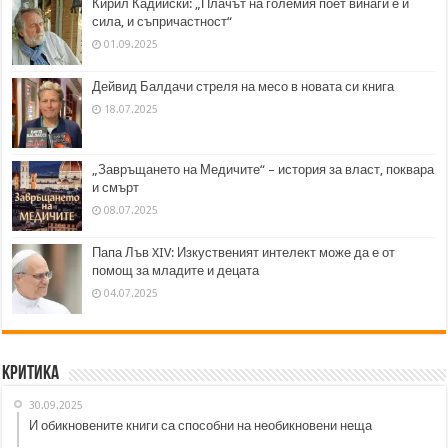
Кирил Кадийски: „Плачът на големия поет винаги е и
сила, и съпричастност“
01.09.2025
Дейвид Балдачи стреля на месо в новата си книга
18.07.2025
„Завръщането на Медичите“ – история за власт, поквара
и смърт
08.07.2025
Папа Лъв XIV: Изкуственият интелект може да е от
помощ за младите и децата
04.07.2025
Критика
30.09.2025
И обикновените книги са способни на необикновени неща