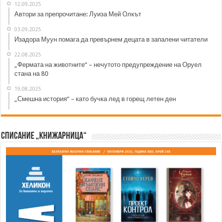
12.09.2025
Автори за препрочитане: Луиза Мей Олкът
03.09.2025
Изадора Муун помага да превърнем децата в запалени читатели
22.08.2025
„Фермата на животните“ – нечутото предупреждение на Оруел
стана на 80
19.08.2025
„Смешна история“ – като бучка лед в горещ летен ден
Списание „Книжарница“