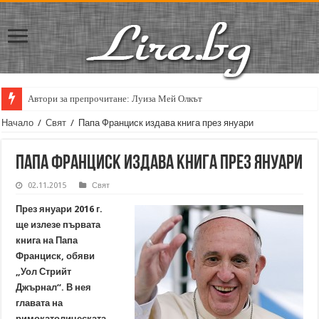
Автори за препрочитане: Луиза Мей Олкът
Начало
/
Свят
/
Папа Франциск издава книга през януари
Папа Франциск издава книга през януари
02.11.2015
Свят
През януари 2016 г.
ще излезе първата
книга на Папа
Франциск, обяви
„Уол Стрийт
Джърнал“. В нея
главата на
римокатолическата