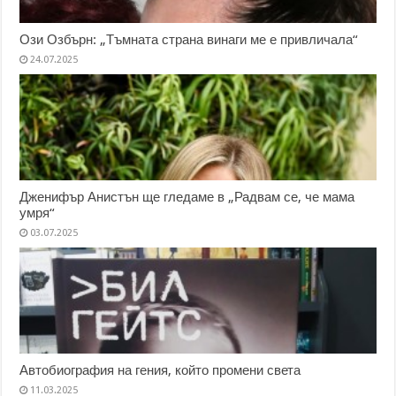
Ози Озбърн: „Тъмната страна винаги ме е привличала“
24.07.2025
Дженифър Анистън ще гледаме в „Радвам се, че мама
умря“
03.07.2025
Автобиография на гения, който промени света
11.03.2025