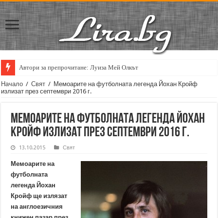
Автори за препрочитане: Луиза Мей Олкът
Начало
/
Свят
/
Мемоарите на футболната легенда Йохан Кройф
излизат през септември 2016 г.
Мемоарите на футболната легенда Йохан
Кройф излизат през септември 2016 г.
13.10.2015
Свят
Мемоарите на
футболната
легенда Йохан
Кройф ще излязат
на англоезичния
книжен пазар през