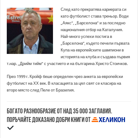
След като прекратява кариерата си
като футболист става треньор. Води
„Аякс“, „Барселона“ и за последно
националния отбор на Каталуния.
Най-много успехи постига в
„Барселона“, където печели първата
Купа на европейските шампиони в
историята на клуба и създава първия
т.нар. „Дрийм тийм“ с участието и на българина Христо Стоичков.
През 1999 г. Кройф беше определен чрез анкета за европейски
футболист на ХХ век. В класацията за цял свят се класира на
второ място след Пеле от Бразилия.
Богато разнообразие от над 35 000 заглавия.
Поръчайте доказано добри книги от