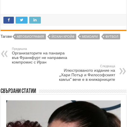
Тагове
АВТОБИОГРАФИЯ
ЙОХАН КРОЙФ
МЕМОАРИ
ФУТБОЛ
Предишна
Организаторите на панаира
във Франкфурт не направиха
компромис с Иран
Следваща
Илюстрованото издание на
„Хари Потър и Философският
камък“ вече е в книжарниците
Свързани статии