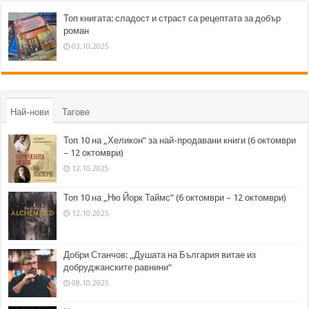
Топ книгата: сладост и страст са рецептата за добър
роман
03.10.2025
Най-нови
Тагове
Топ 10 на „Хеликон” за най-продавани книги (6 октомври
– 12 октомври)
12.10.2025
Топ 10 на „Ню Йорк Таймс” (6 октомври – 12 октомври)
12.10.2025
Добри Станчов: „Душата на България витае из
добруджанските равнини“
08.10.2025