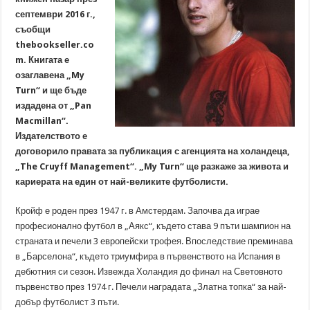
септември 2016 г.,
съобщи
thebookseller.co
m. Книгата е
озаглавена „My
Turn“ и ще бъде
издадена от „Pan
Macmillan“.
Издателството е
договорило правата за публикация с агенцията на холандеца,
„The Cruyff Management“. „My Turn“ ще разкаже за живота и
кариерата на един от най-великите футболисти.
Кройф е роден през 1947 г. в Амстердам. Започва да играе
професионално футбол в „Аякс“, където става 9 пъти шампион на
страната и печели 3 европейски трофея. Впоследствие преминава
в „Барселона“, където триумфира в първенството на Испания в
дебютния си сезон. Извежда Холандия до финал на Световното
първенство през 1974 г. Печели наградата „Златна топка“ за най-
добър футболист 3 пъти.