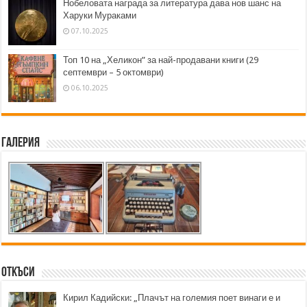
Нобеловата награда за литература дава нов шанс на
Харуки Мураками
07.10.2025
Топ 10 на „Хеликон” за най-продавани книги (29
септември – 5 октомври)
06.10.2025
Галерия
Откъси
Кирил Кадийски: „Плачът на големия поет винаги е и