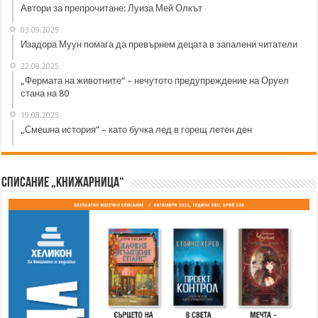
Автори за препрочитане: Луиза Мей Олкът
03.09.2025
Изадора Муун помага да превърнем децата в запалени читатели
22.08.2025
„Фермата на животните“ – нечутото предупреждение на Оруел
стана на 80
19.08.2025
„Смешна история“ – като бучка лед в горещ летен ден
Списание „Книжарница“