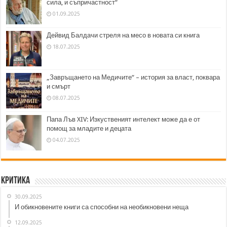
сила, и съпричастност“
01.09.2025
Дейвид Балдачи стреля на месо в новата си книга
18.07.2025
„Завръщането на Медичите“ – история за власт, поквара
и смърт
08.07.2025
Папа Лъв XIV: Изкуственият интелект може да е от
помощ за младите и децата
04.07.2025
Критика
30.09.2025
И обикновените книги са способни на необикновени неща
12.09.2025