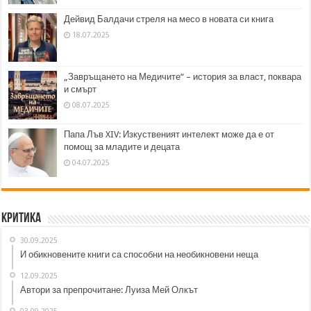
Дейвид Балдачи стреля на месо в новата си книга
18.07.2025
„Завръщането на Медичите“ – история за власт, поквара
и смърт
08.07.2025
Папа Лъв XIV: Изкуственият интелект може да е от
помощ за младите и децата
04.07.2025
Критика
30.09.2025
И обикновените книги са способни на необикновени неща
12.09.2025
Автори за препрочитане: Луиза Мей Олкът