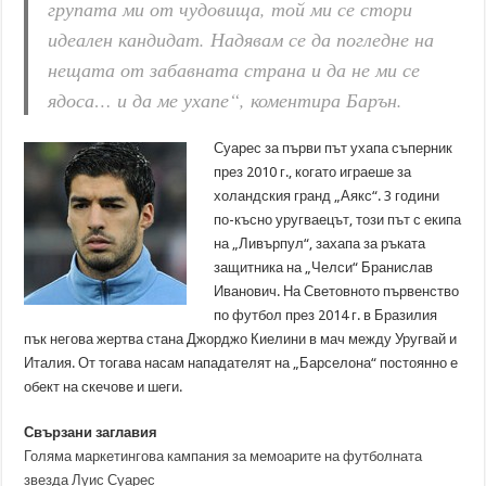
групата ми от чудовища, той ми се стори
идеален кандидат. Надявам се да погледне на
нещата от забавната страна и да не ми се
ядоса… и да ме ухапе“, коментира Барън.
Суарес за първи път ухапа съперник
през 2010 г., когато играеше за
холандския гранд „Аякс“. 3 години
по-късно уругваецът, този път с екипа
на „Ливърпул“, захапа за ръката
защитника на „Челси“ Бранислав
Иванович. На Световното първенство
по футбол през 2014 г. в Бразилия
пък негова жертва стана Джорджо Киелини в мач между Уругвай и
Италия. От тогава насам нападателят на „Барселона“ постоянно е
обект на скечове и шеги.
Свързани заглавия
Голяма маркетингова кампания за мемоарите на футболната
звезда Луис Суарес