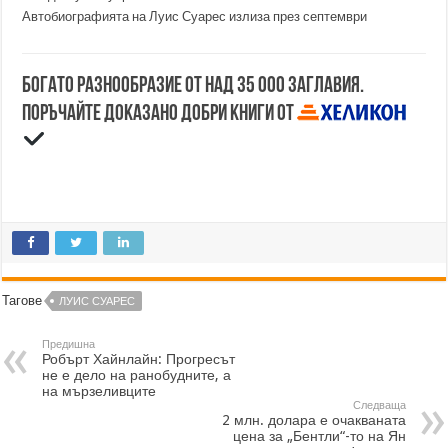
Автобиографията на Луис Суарес излиза през септември
Богато разнообразие от над 35 000 заглавия.
Поръчайте доказано добри книги от
Тагове
ЛУИС СУАРЕС
Предишна
Робърт Хайнлайн: Прогресът
не е дело на ранобудните, а
на мързеливците
Следваща
2 млн. долара е очакваната
цена за „Бентли“-то на Ян