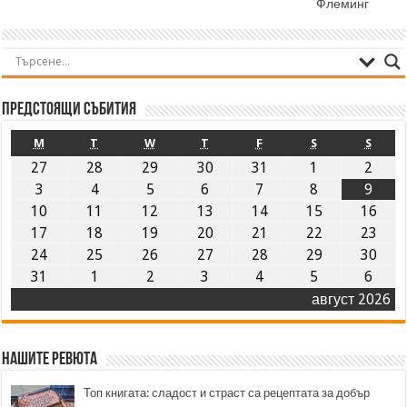
Флеминг
Предстоящи събития
M
T
W
T
F
S
S
27
28
29
30
31
1
2
3
4
5
6
7
8
9
10
11
12
13
14
15
16
17
18
19
20
21
22
23
24
25
26
27
28
29
30
31
1
2
3
4
5
6
август 2026
Нашите ревюта
Топ книгата: сладост и страст са рецептата за добър