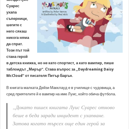
Суарес
ухапа
съперници,
шегите с
него сякаш
никога няма
да спрат.
Този път той
стана герой
в детска книжка, но не като спортист, а като вампир, пише
таблоидът „Мирър“. Става въпрос за „Daydreaming Daisy
McCloud“ от писателя Питър Барън.
В книгата малката Дейзи Макклауд е в училище с чудовища, а
сред приятелите й е вампир на име Луис, който обича футбола.
„Докато пишех книгата Луис Суарес отново
беше в беда заради инцидент с ухапване.
Затова когато търсех още един герой за