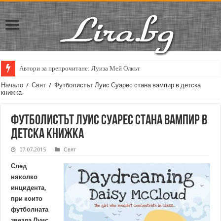
Автори за препрочитане: Луиза Мей Олкът
Начало
/
Свят
/
Футболистът Луис Суарес стана вампир в детска
книжка
Футболистът Луис Суарес стана вампир в
детска книжка
07.07.2015
Свят
След
няколко
инцидента,
при които
футболната
звезда Луис