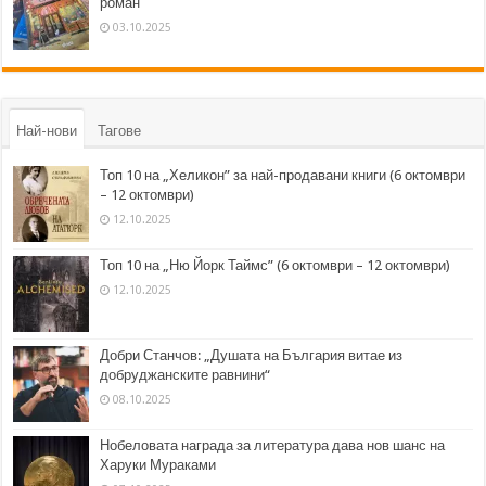
роман
03.10.2025
Най-нови
Тагове
Топ 10 на „Хеликон” за най-продавани книги (6 октомври
– 12 октомври)
12.10.2025
Топ 10 на „Ню Йорк Таймс” (6 октомври – 12 октомври)
12.10.2025
Добри Станчов: „Душата на България витае из
добруджанските равнини“
08.10.2025
Нобеловата награда за литература дава нов шанс на
Харуки Мураками