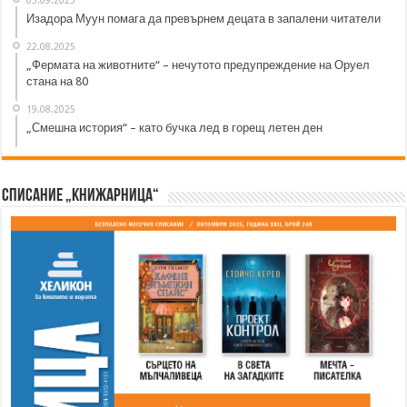
03.09.2025
Изадора Муун помага да превърнем децата в запалени читатели
22.08.2025
„Фермата на животните“ – нечутото предупреждение на Оруел
стана на 80
19.08.2025
„Смешна история“ – като бучка лед в горещ летен ден
Списание „Книжарница“