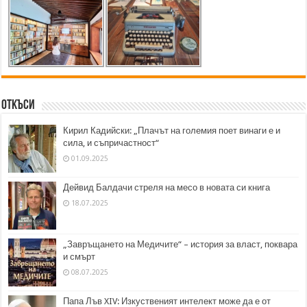
Откъси
Кирил Кадийски: „Плачът на големия поет винаги е и
сила, и съпричастност“
01.09.2025
Дейвид Балдачи стреля на месо в новата си книга
18.07.2025
„Завръщането на Медичите“ – история за власт, поквара
и смърт
08.07.2025
Папа Лъв XIV: Изкуственият интелект може да е от