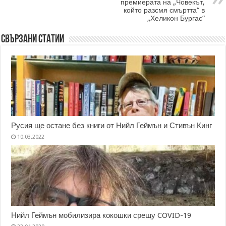
премиерата на „Човекът,
който разсмя смъртта“ в
„Хеликон Бургас“
Свързани статии
Русия ще остане без книги от Нийл Геймън и Стивън Кинг
10.03.2022
Нийл Геймън мобилизира кокошки срещу COVID-19