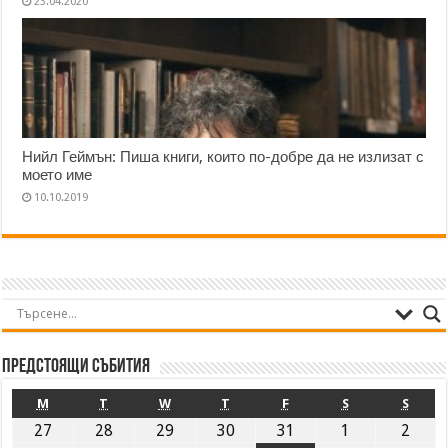
23.04.2020
Нийл Геймън: Пиша книги, които по-добре да не излизат с
моето име
10.10.2019
Предстоящи събития
M
T
W
T
F
S
S
27
28
29
30
31
1
2