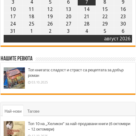
3
4
5
6
7
8
9
10
11
12
13
14
15
16
17
18
19
20
21
22
23
24
25
26
27
28
29
30
31
1
2
3
4
5
6
август 2026
Нашите ревюта
Топ книгата: сладост и страст са рецептата за добър
роман
03.10.2025
Най-нови
Тагове
Топ 10 на „Хеликон” за най-продавани книги (6 октомври
– 12 октомври)
12.10.2025