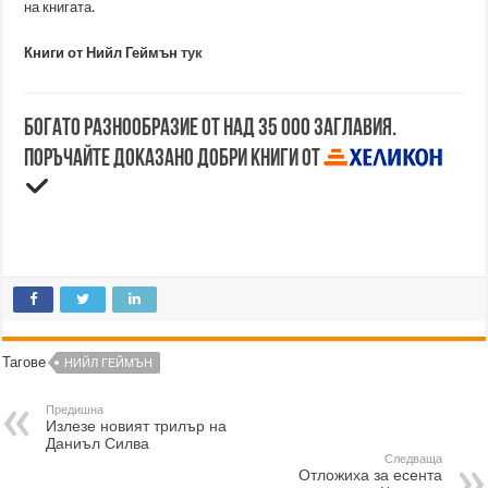
на книгата.
Книги от Нийл Геймън
тук
Богато разнообразие от над 35 000 заглавия.
Поръчайте доказано добри книги от
Тагове
НИЙЛ ГЕЙМЪН
Предишна
Излезе новият трилър на
Даниъл Силва
Следваща
Отложиха за есента