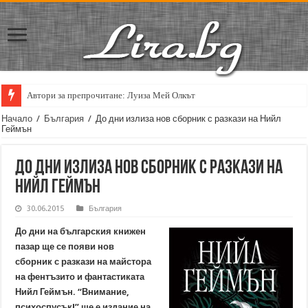
Автори за препрочитане: Луиза Мей Олкът
Начало
/
България
/
До дни излиза нов сборник с разкази на Нийл
Геймън
До дни излиза нов сборник с разкази на
Нийл Геймън
30.06.2015
България
До дни на българския книжен
пазар ще се появи нов
сборник с разкази на майстора
на фентъзито и фантастиката
Нийл Геймън. “Внимание,
психоспусък!” ще е издание на