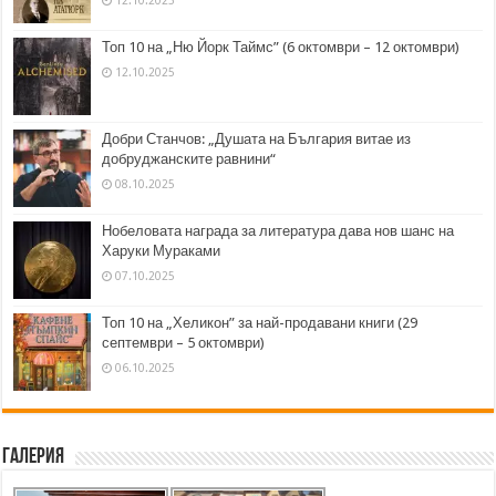
Топ 10 на „Ню Йорк Таймс” (6 октомври – 12 октомври)
12.10.2025
Добри Станчов: „Душата на България витае из
добруджанските равнини“
08.10.2025
Нобеловата награда за литература дава нов шанс на
Харуки Мураками
07.10.2025
Топ 10 на „Хеликон” за най-продавани книги (29
септември – 5 октомври)
06.10.2025
Галерия