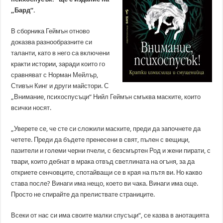
„Бард“.
В сборника Геймън отново
доказва разнообразните си
таланти, като в него са включени
кракти истории, заради които го
сравняват с Норман Мейлър,
Стивън Кинг и други майстори. С
„Внимание, психоспусъци“ Нийл Геймън смъква маските, които
всички носят.
„Уверете се, че сте си сложили маските, преди да започнете да
четете. Преди да бъдете пренесени в свят, пълен с вещици,
пазители и големи черни пчели, с безсмъртен Род и жени пирати, с
твари, които дебнат в мрака отвъд светлината на огъня, за да
откриете сенчовците, спотайващи се в края на пътя ви. Но какво
става после? Винаги има нещо, което ви чака. Винаги има още.
Просто не спирайте да прелиствате страниците.
Всеки от нас си има своите малки спусъци“, се казва в анотацията