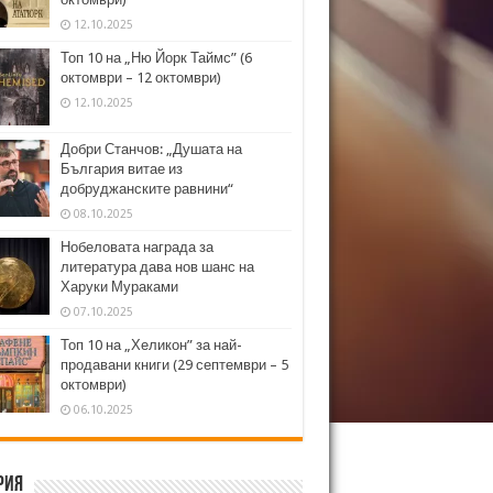
12.10.2025
Топ 10 на „Ню Йорк Таймс” (6
октомври – 12 октомври)
12.10.2025
Добри Станчов: „Душата на
България витае из
добруджанските равнини“
08.10.2025
Нобеловата награда за
литература дава нов шанс на
Харуки Мураками
07.10.2025
Топ 10 на „Хеликон” за най-
продавани книги (29 септември – 5
октомври)
06.10.2025
рия