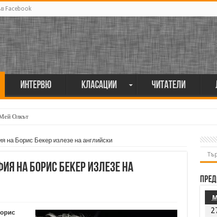
ъв Facebook
Интервю
Класации
Читатели
 Мей Олкът
 на Борис Бекер излезе на английски
я на Борис Бекер излезе на
Пред
2
Борис