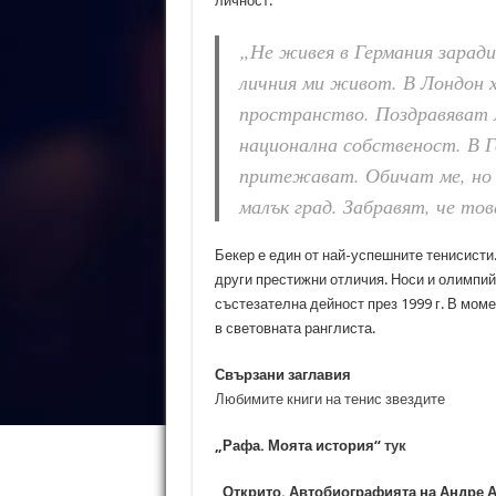
личност.
„Не живея в Германия заради
личния ми живот. В Лондон 
пространство. Поздравяват 
национална собственост. В Г
притежават. Обичат ме, но 
малък град. Забравят, че това
Бекер е един от най-успешните тенисисти.
други престижни отличия. Носи и олимпийс
състезателна дейност през 1999 г. В мом
в световната ранглиста.
Свързани заглавия
Любимите книги на тенис звездите
„Рафа. Моята история“
тук
„Открито. Автобиографията на Андре 