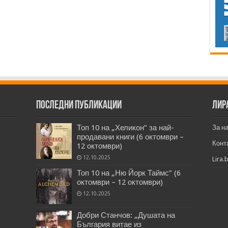
Последни публикации
Лир
Топ 10 на „Хеликон” за най-
За н
продавани книги (6 октомври –
Конт
12 октомври)
12.10.2025
Lira.
Топ 10 на „Ню Йорк Таймс” (6
октомври – 12 октомври)
12.10.2025
Добри Станчов: „Душата на
България витае из