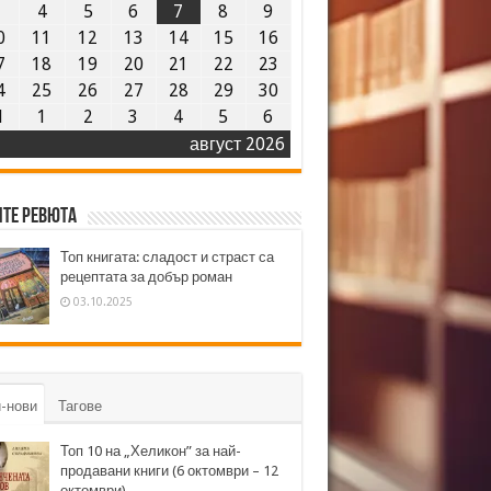
3
4
5
6
7
8
9
0
11
12
13
14
15
16
7
18
19
20
21
22
23
4
25
26
27
28
29
30
1
1
2
3
4
5
6
август 2026
те ревюта
Топ книгата: сладост и страст са
рецептата за добър роман
03.10.2025
-нови
Тагове
Топ 10 на „Хеликон” за най-
продавани книги (6 октомври – 12
октомври)