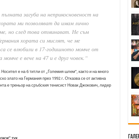
 пълната загуба на неприкосновеност на
хората ми позволяват да имам лично
ме, но след това отминават. Не съм
ермания хората си мислят, че ме
са се влюбили в 17-годишното момче от
 момче е вече на 47 и е друг човек.“
 Носител е на 6 титли от „Големия шлем“, както и на много
ко злато на Германия през 1992 г. Отказва се от активна
ента е треньор на сръбския тенисист Новак Джокович, лидер
Гале
Агаси“
тук