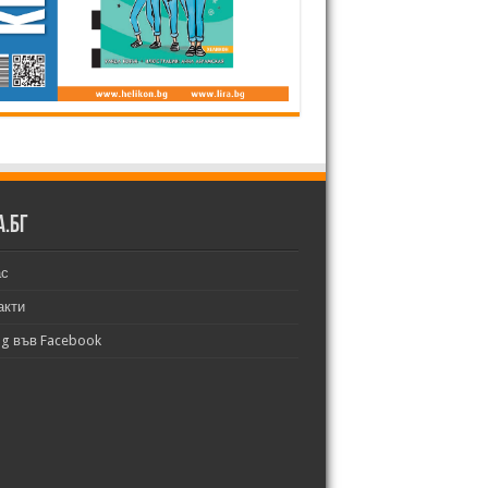
а.бг
ас
акти
bg във Facebook