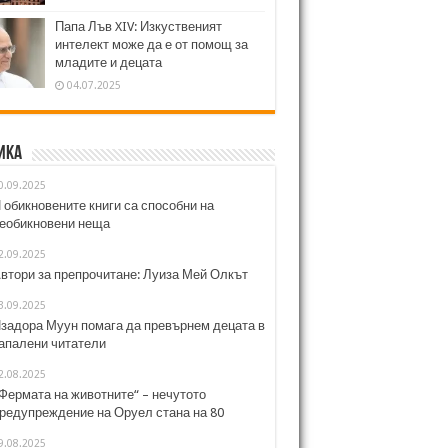
Папа Лъв XIV: Изкуственият
интелект може да е от помощ за
младите и децата
04.07.2025
ика
0.09.2025
 обикновените книги са способни на
еобикновени неща
2.09.2025
втори за препрочитане: Луиза Мей Олкът
3.09.2025
задора Муун помага да превърнем децата в
апалени читатели
2.08.2025
Фермата на животните“ – нечутото
редупреждение на Оруел стана на 80
9.08.2025