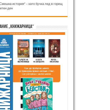
Смешна история“ – като бучка лед в горещ
етен ден
ание „Книжарница“