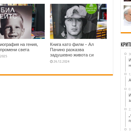
иография на гения,
Книга като филм – Ал
Крит
 промени света
Пачино разказва
3
задушевно живота си
.2025
И
26.12.2024
н
1
А
0
И
з
2
„
п
1