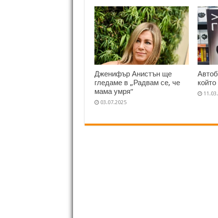
Дженифър Анистън ще
Автоб
гледаме в „Радвам се, че
който
мама умря“
11.03
03.07.2025