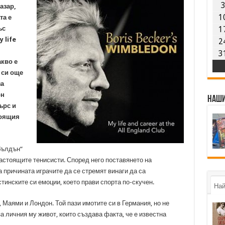
азар,
1
та е
ъс
1
 life
2
3
акво е
 си още
за
он
Наши
ърс и
тоящия
бълдън“
астоящите тенисисти. Според него поставянето на
 причината играчите да се стремят винаги да са
стинските си емоции, което прави спорта по-скучен.
Най
Маями и Лондон. Той пази имотите си в Германия, но не
а личния му живот, които създава факта, че е известна