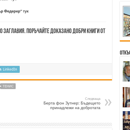
жър Федерер“
тук
00 заглавия. Поръчайте доказано добри книги от
Откъ
LinkedIn
ТЕНИС
Следваща
Берта фон Зутнер: Бъдещето
принадлежи на добротата