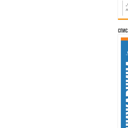
„
л
Спис