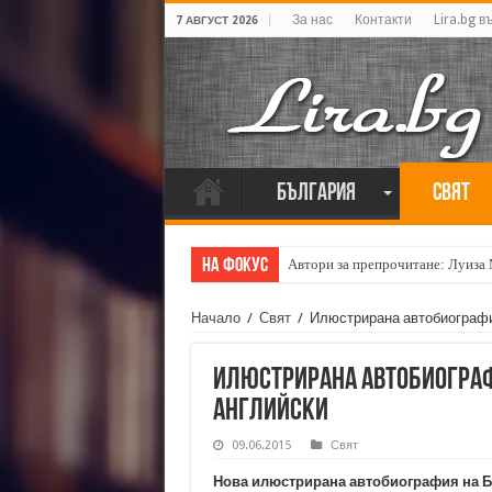
За нас
Контакти
Lira.bg в
7 АВГУСТ 2026
България
Свят
На фокус
Автори за препрочитане: Луиза
Начало
/
Свят
/
Илюстрирана автобиография
Илюстрирана автобиографи
английски
09.06.2015
Свят
Нова илюстрирана автобиография на 