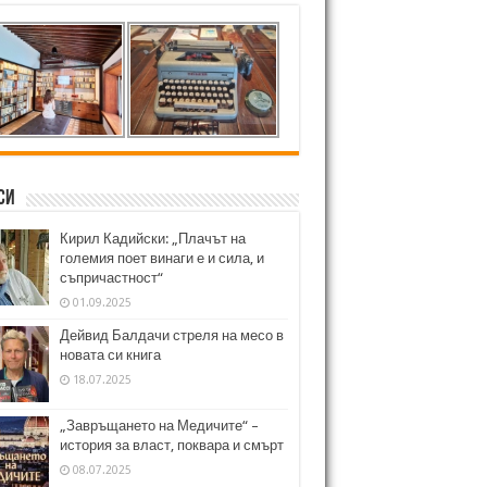
си
Кирил Кадийски: „Плачът на
големия поет винаги е и сила, и
съпричастност“
01.09.2025
Дейвид Балдачи стреля на месо в
новата си книга
18.07.2025
„Завръщането на Медичите“ –
история за власт, поквара и смърт
08.07.2025