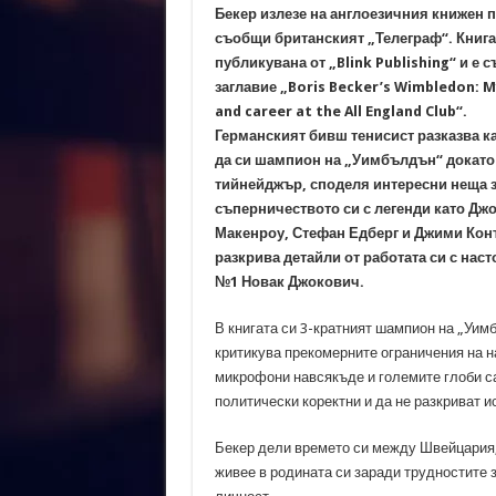
Бекер излезе на англоезичния книжен п
съобщи британският „Телеграф“. Книга
публикувана от „Blink Publishing“ и е с
заглавие „Boris Becker’s Wimbledon: My
and career at the All England Club“.
Германският бивш тенисист разказва к
да си шампион на „Уимбълдън“ докато
тийнейджър, споделя интересни неща 
съперничеството си с легенди като Дж
Макенроу, Стефан Едберг и Джими Кон
разкрива детайли от работата си с нас
№1 Новак Джокович.
В книгата си 3-кратният шампион на „Уим
критикува прекомерните ограничения на н
микрофони навсякъде и големите глоби са
политически коректни и да не разкриват и
Бекер дели времето си между Швейцария, 
живее в родината си заради трудностите з