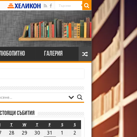
Любопитно
Галерия
стоящи събития
M
T
W
T
F
S
S
7
28
29
30
31
1
2