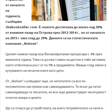
от началото
на
годината,
съобщава
thebookseller.com. Е-книгите достигнаха до малко над 30%
от книжния пазар на Острова през 2012-2014 г., но от началото
на 2015 г. има спад до 29%. Данните са на статистическата
компания „Nielsen“.
Целият книжен пазар във Великобритания прогресира с 4% през
миналата година. Това се дължи главно на детски и тийн заглавия,
които отбелязаха ръст от по 9% в продажбите. Имаше спад обаче в
купуването на печатни книги като цяло.
От „Nielsen“ съобщават още, че читателите са все по-
положително настроени към самоиздаването. Те искат да четат
самоиздаващи се писатели, но все още демонстрират несигурност
относно жанра и цените.
Що се отнася до устройствата, на които потребителите са чели е-