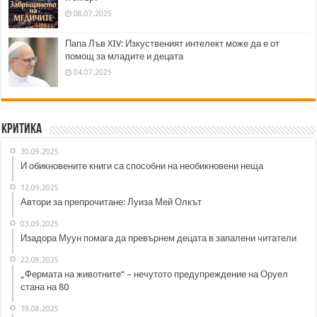
08.07.2025
Папа Лъв XIV: Изкуственият интелект може да е от
помощ за младите и децата
04.07.2025
Критика
30.09.2025
И обикновените книги са способни на необикновени неща
12.09.2025
Автори за препрочитане: Луиза Мей Олкът
03.09.2025
Изадора Муун помага да превърнем децата в запалени читатели
22.08.2025
„Фермата на животните“ – нечутото предупреждение на Оруел
стана на 80
19.08.2025