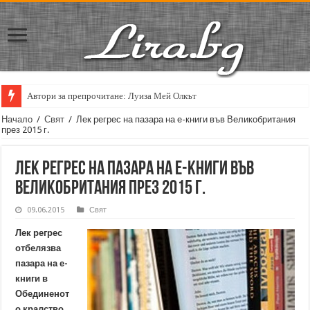
Автори за препрочитане: Луиза Мей Олкът
Начало
/
Свят
/
Лек регрес на пазара на е-книги във Великобритания
през 2015 г.
Лек регрес на пазара на е-книги във
Великобритания през 2015 г.
09.06.2015
Свят
Лек регрес
отбелязва
пазара на е-
книги в
Обединенот
о кралство