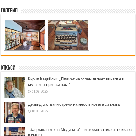
Галерия
Откъси
Кирил Кадийски: „Плачът на големия поет винаги е и
сила, и съпричастност“
01.09.2025
Дейвид Балдачи стреля на месо в новата си книга
18.07.2025
„Завръщането на Медичите“ – история за власт, поквара
и смърт