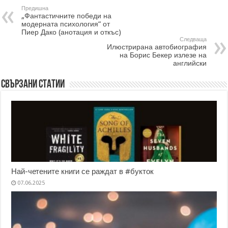
Предишна
„Фантастичните победи на
модерната психология“ от
Пиер Дако (анотация и откъс)
Следваща
Илюстрирана автобиография
на Борис Бекер излезе на
английски
Свързани статии
Най-четените книги се раждат в #букток
07.06.2025