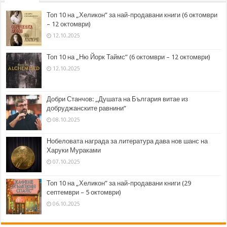
Топ 10 на „Хеликон” за най-продавани книги (6 октомври
– 12 октомври)
12.10.2025
Топ 10 на „Ню Йорк Таймс” (6 октомври – 12 октомври)
12.10.2025
Добри Станчов: „Душата на България витае из
добруджанските равнини“
08.10.2025
Нобеловата награда за литература дава нов шанс на
Харуки Мураками
07.10.2025
Топ 10 на „Хеликон” за най-продавани книги (29
септември – 5 октомври)
06.10.2025