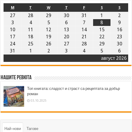
M
T
W
T
F
S
S
27
28
29
30
31
1
2
3
4
5
6
7
8
9
10
11
12
13
14
15
16
17
18
19
20
21
22
23
24
25
26
27
28
29
30
31
1
2
3
4
5
6
август 2026
Нашите ревюта
Топ книгата: сладост и страст са рецептата за добър
роман
03.10.2025
Най-нови
Тагове