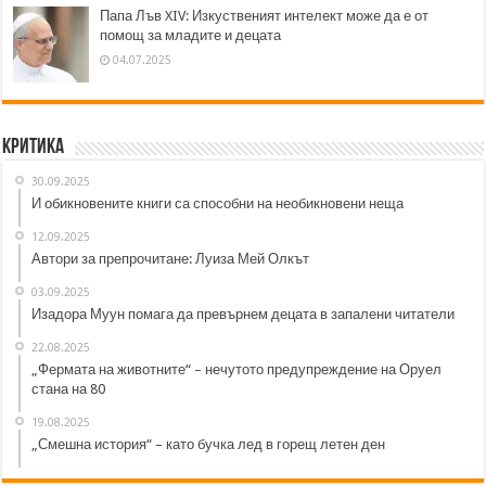
Папа Лъв XIV: Изкуственият интелект може да е от
помощ за младите и децата
04.07.2025
Критика
30.09.2025
И обикновените книги са способни на необикновени неща
12.09.2025
Автори за препрочитане: Луиза Мей Олкът
03.09.2025
Изадора Муун помага да превърнем децата в запалени читатели
22.08.2025
„Фермата на животните“ – нечутото предупреждение на Оруел
стана на 80
19.08.2025
„Смешна история“ – като бучка лед в горещ летен ден