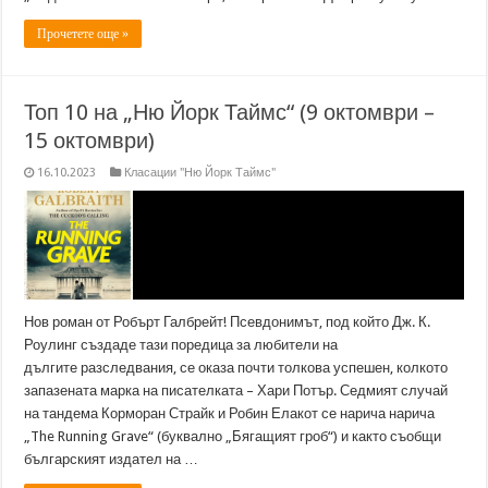
Прочетете още »
Топ 10 на „Ню Йорк Таймс“ (9 октомври –
15 октомври)
16.10.2023
Класации "Ню Йорк Таймс"
Нов роман от Робърт Галбрейт! Псевдонимът, под който Дж. К.
Роулинг създаде тази поредица за любители на
дългите разследвания, се оказа почти толкова успешен, колкото
запазената марка на писателката – Хари Потър. Седмият случай
на тандема Корморан Страйк и Робин Елакот се нарича нарича
„The Running Grave“ (буквално „Бягащият гроб“) и както съобщи
българският издател на …