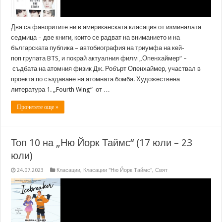
Два са фаворитите ни в американската класация от изминалата
седмица – две книги, които се радват на вниманието и на
българската публика – автобиография на триумфа на кей-
поп групата BTS, и покрай актуалния филм „Опенхаймер“ –
съдбата на атомния физик Дж. Робърт Опенхаймер, участвал в
проекта по създаване на атомната бомба. Художествена
литература 1. „Fourth Wing“ от …
Прочетете още »
Топ 10 на „Ню Йорк Таймс“ (17 юли – 23
юли)
24.07.2023
Класации
,
Класации "Ню Йорк Таймс"
,
Свят