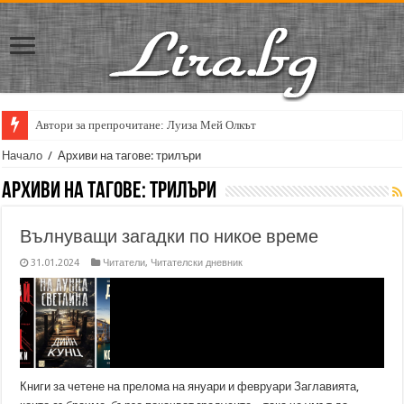
Автори за препрочитане: Луиза Мей Олкът
Кирил Кадийски: „Плачът на големия поет винаги е и сила, и съпричаст
Начало
/
Архиви на тагове: трилъри
Архиви на тагове:
трилъри
Вълнуващи загадки по никое време
31.01.2024
Читатели
,
Читателски дневник
Книги за четене на прелома на януари и февруари Заглавията,