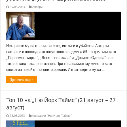
29.08.2023
Автори
Историите му са пълни с агенти, интриги и убийства Авторът
навърши в последната августовска седмица 85 – а трилъри като
„Парламентьорът“, „Денят на чакала“ и „Досието Одесса“ все
така остават еталон в жанра. При това самият му живот е като
сюжет за някой от неговите романи. И възгледите му са …
Прочетете още »
Топ 10 на „Ню Йорк Таймс“ (21 август – 27
август)
28.08.2023
Класации "Ню Йорк Таймс"