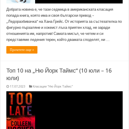
Добрата новина е, че тази седмица в американската класация
попада книга, която има и своя български превод –
„Ледоразбивачка“ на Хана Грейс. От историята за състезателка по
фигурно пързаляне и хокеист лъха приятен хлад, не заради
отношенията им, напротив! Самата мисъл, че четем и си
представяме ледения терен, който двамата споделят, ни …
Прочетете още »
Топ 10 на „Ню Йорк Таймс“ (10 юли – 16
юли)
17.07.2023
Класации "Ню Йорк Таймс"