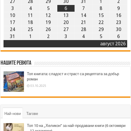
27
28
29
30
31
1
2
3
4
5
6
7
8
9
10
11
12
13
14
15
16
17
18
19
20
21
22
23
24
25
26
27
28
29
30
31
1
2
3
4
5
6
август 2026
Нашите ревюта
Топ книгата: сладост и страст са рецептата за добър
роман
03.10.2025
Най-нови
Тагове
Топ 10 на „Хеликон” за най-продавани книги (6 октомври
– 12 октомври)