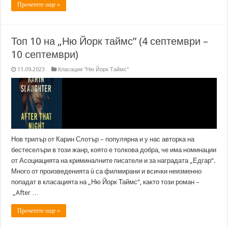
Прочетете още »
Топ 10 на „Ню Йорк таймс” (4 септември –
10 септември)
11.09.2023
Класации "Ню Йорк Таймс"
Нов трилър от Карин Слотър – популярна и у нас авторка на
бестеселъри в този жанр, която е толкова добра, че има номинации
от Асоциацията на криминалните писатели и за наградата „Едгар“.
Много от произведенията ù са филмирани и всички неизменно
попадат в класацията на „Ню Йорк Таймс“, както този роман –
„After …
Прочетете още »