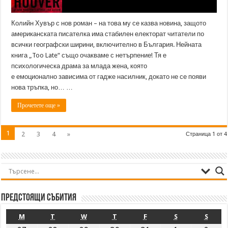
Колийн Хувър с нов роман – на това му се казва новина, защото
американската писателка има стабилен електорат читатели по
всички географски ширини, включително в България. Нейната
книга „Too Late“ също очакваме с нетърпение! Тя е
психологическа драма за млада жена, която
е емоционално зависима от гадже насилник, докато не се появи
нова тръпка, но… …
Прочетете още »
1
2
3
4
»
Страница 1 от 4
Предстоящи събития
M
T
W
T
F
S
S