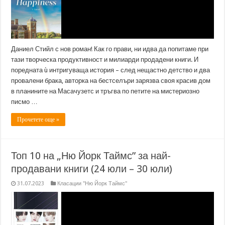
Даниел Стийл с нов роман! Как го прави, ни идва да попитаме при
тази творческа продуктивност и милиарди продадени книги. И
поредната ù интригуваща история – след нещастно детство и два
провалени брака, авторка на бестселъри зарязва своя красив дом
в планините на Масачузетс и тръгва по петите на мистериозно
писмо …
Прочетете още »
Топ 10 на „Ню Йорк Таймс” за най-
продавани книги (24 юли – 30 юли)
31.07.2023
Класации "Ню Йорк Таймс"