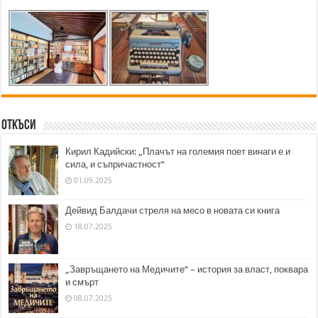
Откъси
Кирил Кадийски: „Плачът на големия поет винаги е и
сила, и съпричастност“
01.09.2025
Дейвид Балдачи стреля на месо в новата си книга
18.07.2025
„Завръщането на Медичите“ – история за власт, поквара
и смърт
08.07.2025