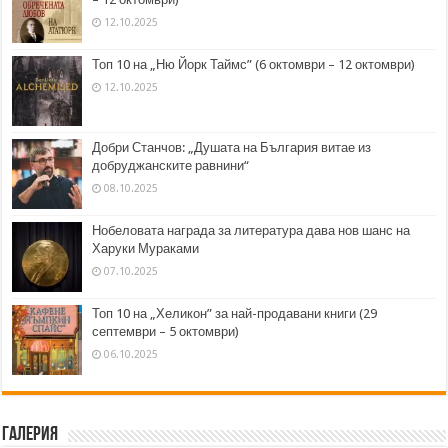
12.10.2025
Топ 10 на „Ню Йорк Таймс” (6 октомври – 12 октомври)
12.10.2025
Добри Станчов: „Душата на България витае из
добруджанските равнини“
08.10.2025
Нобеловата награда за литература дава нов шанс на
Харуки Мураками
07.10.2025
Топ 10 на „Хеликон” за най-продавани книги (29
септември – 5 октомври)
06.10.2025
Галерия