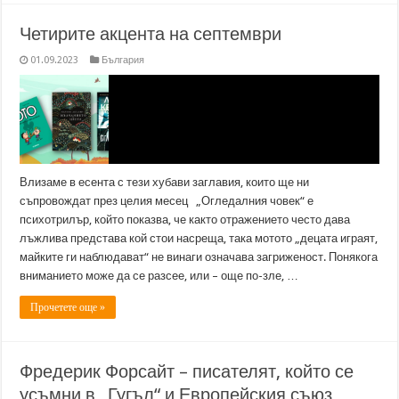
Четирите акцента на септември
01.09.2023
България
Влизаме в есента с тези хубави заглавия, които ще ни
съпровождат през целия месец „Огледалния човек“ е
психотрилър, който показва, че както отражението често дава
лъжлива представа кой стои насреща, така мотото „децата играят,
майките ги наблюдават“ не винаги означава загриженост. Понякога
вниманието може да се разсее, или – още по-зле, …
Прочетете още »
Фредерик Форсайт – писателят, който се
усъмни в „Гугъл“ и Европейския съюз