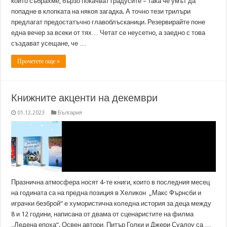
които събрахме, бързо покачват градусите – така че умът да
попадне в клопката на някоя загадка. А точно тези трилъри
предлагат предостатъчно главоблъсканици. Резервирайте поне
една вечер за всеки от тях… Четат се неусетно, а заедно с това
създават усещане, че …
Прочетете още »
Книжните акценти на декември
01.12.2023
България
Празнична атмосфера носят 4-те книги, които в последния месец
на годината са на предна позиция в Хеликон „Макс Фърнсби и
играчки безброй“ е хумористична коледна история за деца между
8 и 12 години, написана от двама от сценаристите на филма
„Ледена епоха“. Освен автори, Питър Голки и Джери Суалоу са …