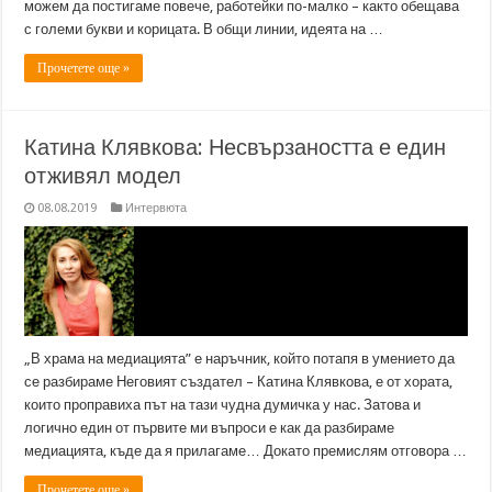
можем да постигаме повече, работейки по-малко – както обещава
с големи букви и корицата. В общи линии, идеята на …
Прочетете още »
Катина Клявкова: Несвързаността е един
отживял модел
08.08.2019
Интервюта
„В храма на медиацията” е наръчник, който потапя в умението да
се разбираме Неговият създател – Катина Клявкова, е от хората,
които проправиха път на тази чудна думичка у нас. Затова и
логично един от първите ми въпроси е как да разбираме
медиацията, къде да я прилагаме… Докато премислям отговора …
Прочетете още »