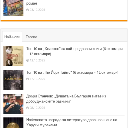
роман
03.10.2025
Най-нови
Тагове
Топ 10 на „Хеликон” за най-продавани книги (6 октомври
– 12 октомври)
12.10.2025
Топ 10 на „Ню Йорк Таймс” (6 октомври – 12 октомври)
12.10.2025
Добри Станчов: „Душата на България витае из
добруджанските равнини“
08.10.2025
Нобеловата награда за литература дава нов шанс на
Харуки Мураками