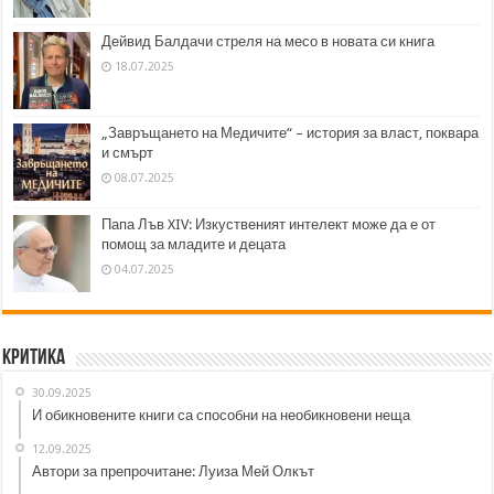
Дейвид Балдачи стреля на месо в новата си книга
18.07.2025
„Завръщането на Медичите“ – история за власт, поквара
и смърт
08.07.2025
Папа Лъв XIV: Изкуственият интелект може да е от
помощ за младите и децата
04.07.2025
Критика
30.09.2025
И обикновените книги са способни на необикновени неща
12.09.2025
Автори за препрочитане: Луиза Мей Олкът