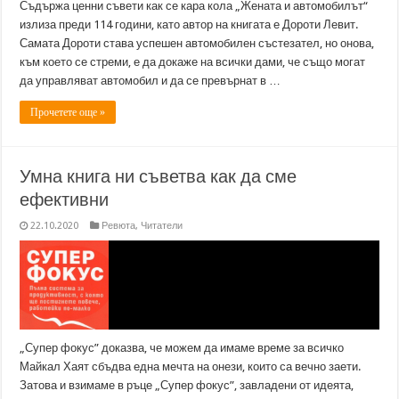
Съдържа ценни съвети как се кара кола „Жената и автомобилът“
излиза преди 114 години, като автор на книгата е Дороти Левит.
Самата Дороти става успешен автомобилен състезател, но онова,
към което се стреми, е да докаже на всички дами, че също могат
да управляват автомобил и да се превърнат в …
Прочетете още »
Умна книга ни съветва как да сме
ефективни
22.10.2020
Ревюта
,
Читатели
„Супер фокус” доказва, че можем да имаме време за всичко
Майкал Хаят сбъдва една мечта на онези, които са вечно заети.
Затова и взимаме в ръце „Супер фокус”, завладени от идеята,