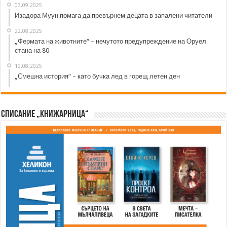
03.09.2025
Изадора Муун помага да превърнем децата в запалени читатели
22.08.2025
„Фермата на животните“ – нечутото предупреждение на Оруел
стана на 80
19.08.2025
„Смешна история“ – като бучка лед в горещ летен ден
Списание „Книжарница“