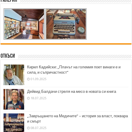
Галерия
Откъси
Кирил Кадийски: „Плачът на големия поет винаги е и
сила, и съпричастност“
01.09.2025
Дейвид Балдачи стреля на месо в новата си книга
18.07.2025
„Завръщането на Медичите“ – история за власт, поквара
и смърт
08.07.2025