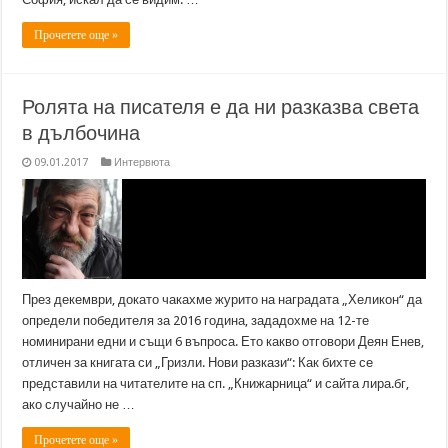
Прочетете още »
Ролята на писателя е да ни разказва света
в дълбочина
09.01.2017
Интервюта
През декември, докато чакахме журито на наградата „Хеликон“ да
определи победителя за 2016 година, зададохме на 12-те
номинирани едни и същи 6 въпроса. Ето какво отговори Деян Енев,
отличен за книгата си „Гризли. Нови разкази“: Как бихте се
представили на читателите на сп. „Книжарница“ и сайта лира.бг,
ако случайно не …
Прочетете още »