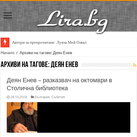
Автори за препрочитане: Луиза Мей Олкът
Кирил Кадийски: „Плачът на големия поет винаги е и сила, и съпричаст
Начало
/
Архиви на тагове: Деян Енев
Архиви на тагове:
Деян Енев
Деян Енев – разказвач на октомври в
Столична библиотека
28.10.2018
България
,
Събития