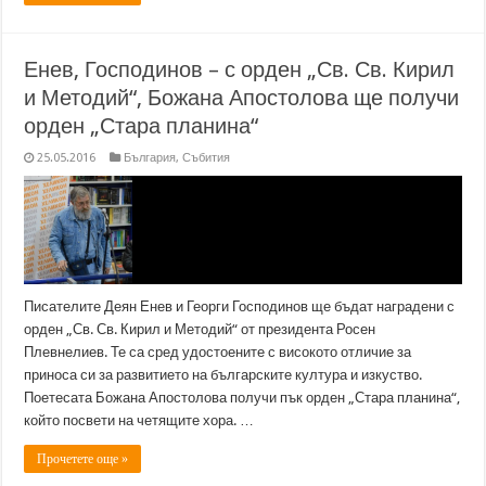
Енев, Господинов – с орден „Св. Св. Кирил
и Методий“, Божана Апостолова ще получи
орден „Стара планина“
25.05.2016
България
,
Събития
Писателите Деян Енев и Георги Господинов ще бъдат наградени с
орден „Св. Св. Кирил и Методий“ от президента Росен
Плевнелиев. Те са сред удостоените с високото отличие за
приноса си за развитието на българските култура и изкуство.
Поетесата Божана Апостолова получи пък орден „Стара планина“,
който посвети на четящите хора. …
Прочетете още »