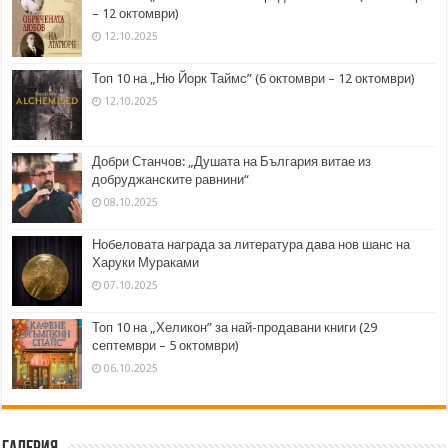
– 12 октомври)
12.10.2025
Топ 10 на „Ню Йорк Таймс” (6 октомври – 12 октомври)
12.10.2025
Добри Станчов: „Душата на България витае из
добруджанските равнини“
08.10.2025
Нобеловата награда за литература дава нов шанс на
Харуки Мураками
07.10.2025
Топ 10 на „Хеликон” за най-продавани книги (29
септември – 5 октомври)
06.10.2025