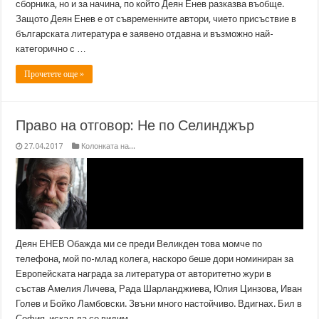
сборника, но и за начина, по който Деян Енев разказва въобще.
Защото Деян Енев е от съвременните автори, чието присъствие в
българската литература е заявено отдавна и възможно най-
категорично с …
Прочетете още »
Право на отговор: Не по Селинджър
27.04.2017
Колонката на...
Деян ЕНЕВ Обажда ми се преди Великден това момче по
телефона, мой по-млад колега, наскоро беше дори номиниран за
Европейската награда за литература от авторитетно жури в
състав Амелия Личева, Рада Шарланджиева, Юлия Цинзова, Иван
Голев и Бойко Ламбовски. Звъни много настойчиво. Вдигнах. Бил в
София, искал да се видим. …