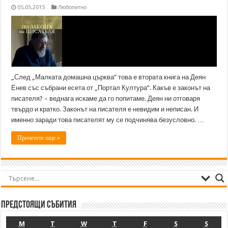
05.05.2015
Любопитно
„След „Малката домашна църква” това е втората книга на Деян
Енев със събрани есета от „Портал Култура”. Какъв е законът на
писателя? – веднага искаме да го попитаме. Деян ни отговаря
твърдо и кратко. Законът на писателя е невидим и неписан. И
именно заради това писателят му се подчинява безусловно. …
Прочетете още »
Предстоящи събития
M
T
W
T
F
S
S