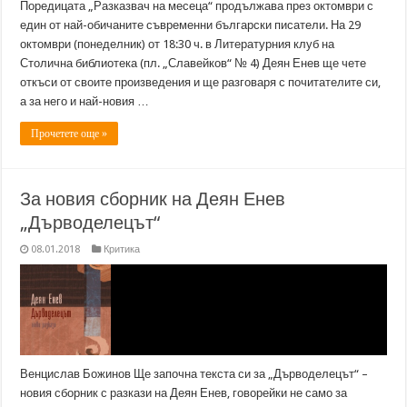
Поредицата „Разказвач на месеца“ продължава през октомври с
един от най-обичаните съвременни български писатели. На 29
октомври (понеделник) от 18:30 ч. в Литературния клуб на
Столична библиотека (пл. „Славейков“ № 4) Деян Енев ще чете
откъси от своите произведения и ще разговаря с почитателите си,
а за него и най-новия …
Прочетете още »
За новия сборник на Деян Енев
„Дърводелецът“
08.01.2018
Критика
Венцислав Божинов Ще започна текста си за „Дърводелецът“ –
новия сборник с разкази на Деян Енев, говорейки не само за