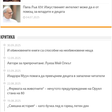
Папа Лъв XIV: Изкуственият интелект може да е от
помощ за младите и децата
04.07.2025
Критика
30.09.2025
И обикновените книги са способни на необикновени неща
12.09.2025
Автори за препрочитане: Луиза Мей Олкът
03.09.2025
Изадора Муун помага да превърнем децата в запалени читатели
22.08.2025
„Фермата на животните“ – нечутото предупреждение на Оруел
стана на 80
19.08.2025
„Смешна история“ – като бучка лед в горещ летен ден