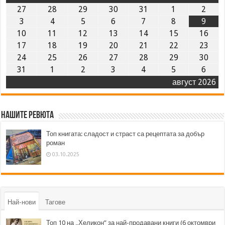
27
28
29
30
31
1
2
3
4
5
6
7
8
9
10
11
12
13
14
15
16
17
18
19
20
21
22
23
24
25
26
27
28
29
30
31
1
2
3
4
5
6
август 2026
Нашите ревюта
Топ книгата: сладост и страст са рецептата за добър
роман
03.10.2025
Най-нови
Тагове
Топ 10 на „Хеликон” за най-продавани книги (6 октомври