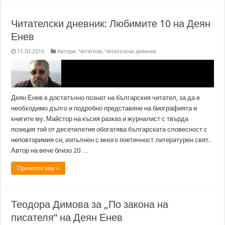
Читателски дневник: Любимите 10 на Деян
Енев
11.03.2016
Автори
,
Читатели
,
Читателски дневник
Деян Енев e достатъчно познат на българския читател, за да е
необходимо дълго и подробно представяне на биографията и
книгите му. Майстор на късия разказ и журналист с твърда
позиция той от десетилетия обогатява българската словесност с
неповторимия си, изпълнен с много поетичност литературен свят.
Автор на вече близо 20 …
Прочетете още »
Теодора Димова за „По закона на
писателя“ на Деян Енев