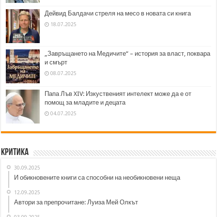
Дейвид Балдачи стреля на месо в новата си книга
18.07.2025
„Завръщането на Медичите“ – история за власт, поквара
и смърт
08.07.2025
Папа Лъв XIV: Изкуственият интелект може да е от
помощ за младите и децата
04.07.2025
Критика
30.09.2025
И обикновените книги са способни на необикновени неща
12.09.2025
Автори за препрочитане: Луиза Мей Олкът
03.09.2025