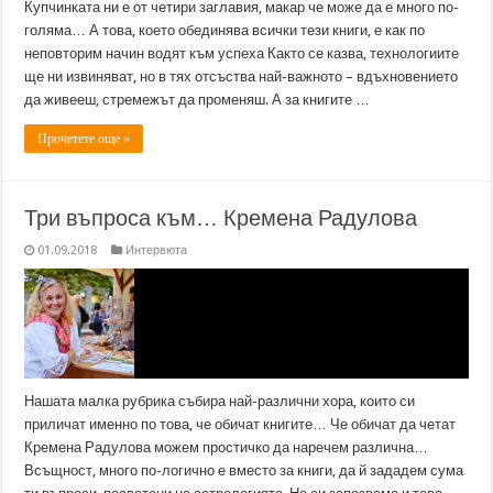
Купчинката ни е от четири заглавия, макар че може да е много по-
голяма… А това, което обединява всички тези книги, е как по
неповторим начин водят към успеха Както се казва, технологиите
ще ни извиняват, но в тях отсъства най-важното – вдъхновението
да живееш, стремежът да променяш. А за книгите …
Прочетете още »
Три въпроса към… Кремена Радулова
01.09.2018
Интервюта
Нашата малка рубрика събира най-различни хора, които си
приличат именно по това, че обичат книгите… Че обичат да четат
Кремена Радулова можем простичко да наречем различна…
Всъщност, много по-логично е вместо за книги, да й зададем сума