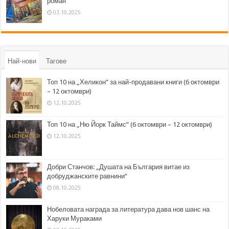
роман
03.10.2025
Най-нови
Тагове
Топ 10 на „Хеликон” за най-продавани книги (6 октомври
– 12 октомври)
12.10.2025
Топ 10 на „Ню Йорк Таймс” (6 октомври – 12 октомври)
12.10.2025
Добри Станчов: „Душата на България витае из
добруджанските равнини“
08.10.2025
Нобеловата награда за литература дава нов шанс на
Харуки Мураками