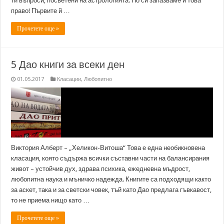
ти въпроси, посветени на астрологията. Но си запазваме и това
право! Първите й …
Прочетете още »
5 Дао книги за всеки ден
01.05.2017
Класации
,
Любопитно
Виктория Алберт – „Хеликон-Витоша“ Това е една необикновена
класация, която съдържа всички съставни части на балансирания
живот – устойчив дух, здрава психика, ежедневна мъдрост,
любопитна наука и мъничко надежда. Книгите са подходящи както
за аскет, така и за светски човек, тъй като Дао предлага гъвкавост,
то не приема нищо като …
Прочетете още »