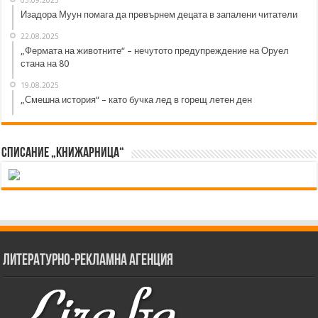
Изадора Муун помага да превърнем децата в запалени читатели
22.08.2025
„Фермата на животните“ – нечутото предупреждение на Оруел
стана на 80
19.08.2025
„Смешна история“ – като бучка лед в горещ летен ден
Списание „Книжарница“
Литературно-рекламна агенция