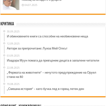
04.07.2025
Критика
30.09.2025
И обикновените книги са способни на необикновени неща
12.09.2025
Автори за препрочитане: Луиза Мей Олкът
03.09.2025
Изадора Муун помага да превърнем децата в запалени читатели
22.08.2025
„Фермата на животните“ – нечутото предупреждение на Оруел
стана на 80
19.08.2025
„Смешна история“ – като бучка лед в горещ летен ден