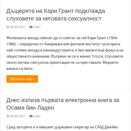
Дъщерята на Кари Грант подклажда
слуховете за неговата сексуалност
09.05.2011
Свят
Филмовата звезда обичал да го смятат за гей Кари Грант (1904-
1986) – определян от Американския филмов институт за втората
най-голяма звезда в киноиндустрията, е бил винаги във фокуса на
общественото внимание. Въпреки че се е женил 5 пъти, слуховете
около негова сексуална ориентация не са преставали. Медиите
винаги са били …
Прочетете още »
Днес излиза първата електронна книга за
Осама бин Ладен
09.05.2011
Свят
Сред авторите е и бившият държавен секретар на САЩ Джеймс