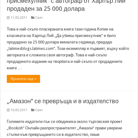
присмехулник” с автограф от Харпър Лий
продаден за 25 000 долара
11.05.2011
Свят
Това е най-скъпо пласираната книга тази година Копие на
класиката на Харпър Лий „Да убиеш присмехулник” е било
продадено за 25 000 долара миналата седмица, предаде
„latimesblogs.latimes.com”. Този екземпляр е първият, върху който
авторката е сложила своя автограф. Това е най-скъпо
продаденото издание на творбата и най-скъпо от продадените
книги …
Прочетете още »
„Амазон” се превръща и в издателство
10.05.2011
Свят
Големите издатели пък се обединиха около търговския проект
„Bookish” Онлайн разпространителят „Амазон” прави уверени
стъпки към превръщането си в издателство, пише