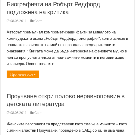
Биографията на Робърт Редфорд
подложена на критика
08.05.2011
Свят
Авторът премълчал компрометиращи факти за миналото на
холивудската икона „Робърт Редфорд: Биография”, която излезе в
началото в началото на май не оправдава предварителните
очаквания. ”Книгата може да бъде интересна на феновете му, но в
нея са пропуснати някои от най-важните моменти в неговия живот
и кариера. Освен това тя е …
Прочетете още »
Проучване откри полово неравноправие в
детската литература
08.05.2011
Свят
Женските персонажи са представени като слаби, а мъжките – като
силни и властни Проучване, проведено в САЩ, сочи, че има явна