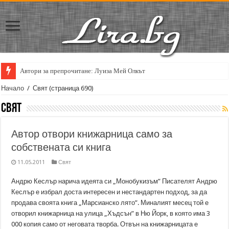
Автори за препрочитане: Луиза Мей Олкът
Начало
/
Свят
(страница 690)
Свят
Автор отвори книжарница само за
собствената си книга
11.05.2011
Свят
Андрю Кеслър нарича идеята си „Монобукизъм” Писателят Андрю
Кеслър е избрал доста интересен и нестандартен подход, за да
продава своята книга „Марсианско лято”. Миналият месец той е
отворил книжарница на улица „Хъдсън” в Ню Йорк, в която има 3
000 копия само от неговата творба. Отвън на книжарницата е