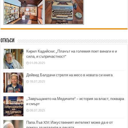
Откъси
Кирил Кадийски: „Плачът на големия поет винаги е и
сила, и съпричастност“
01.09.2025
Дейвид Балдачи стреля на месо в новата си книга
18.07.2025
„Завръщането на Медичите“ – история за власт, поквара
и смърт
08.07.2025
Папа Лъв XIV: Изкуственият интелект може да е от
помощ за младите и децата