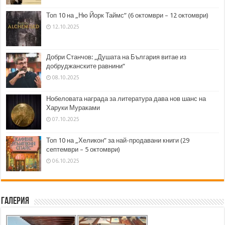
Топ 10 на „Ню Йорк Таймс” (6 октомври – 12 октомври)
12.10.2025
Добри Станчов: „Душата на България витае из
добруджанските равнини“
08.10.2025
Нобеловата награда за литература дава нов шанс на
Харуки Мураками
07.10.2025
Топ 10 на „Хеликон” за най-продавани книги (29
септември – 5 октомври)
06.10.2025
Галерия