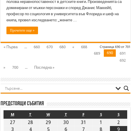
полова неравнопоставеност в детските книги. Произведенията са
доминирани от мъжки персонажи и според Джанис Маккейб,
професор по социология в университета във Флорида и шеф на
екипа, провел изследването: „жените …
Прочетете още »
« Първа
...
660
670
680
«
688
Страница 690 от 701
690
689
691
692
»
700
...
Последна »
Предстоящи събития
M
T
W
T
F
S
S
27
28
29
30
31
1
2
3
4
5
6
7
8
9