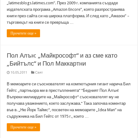
„latimesblogs.latimes.com”. През 2009 г. компанията създаде
издателската програма „Amazon Encore”, която разпространява
книги през сайта си на широка платформа. И след като „Амазон” –
търговецът на книги се превръща …
Прочетете още »
Пол Алън: „Майкрософт“ и аз сме като
„Бийтълс“ и Пол Маккартни
10.05.2011
Свят
В мемоарите си съоснователят на компютърния гигант нарича Бил
Гейтс „партньора ми в престъпленията“ “Бедният Пол Алън!
Въпреки милиардите на „Майкрософт“ съоснователят му не
получава уважението, което заслужава.“ Така започва коментар
във в. „Ню Йорк Таймс“, посветен на мемоарите „Idea Man” на
съдружника на Бил Гейтс от 1975 г., които …
Прочетете още »