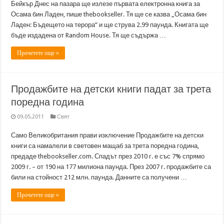
Бейкър Днес на пазара ще излезе първата електронна книга за
Осама бин Ладен, пише thebookseller. Тя ще се казва „Осама бин
Ладен: Бъдещето на терора” и ще струва 2.99 паунда. Книгата ще
бъде издадена от Random House. Тя ще съдържа …
Прочетете още »
Продажбите на детски книги падат за трета
поредна година
09.05.2011
Свят
Само Великобритания прави изключение Продажбите на детски
книги са намалели в световен мащаб за трета поредна година,
предаде thebookseller.com. Спадът през 2010 г. е със 7% спрямо
2009 г. – от 190 на 177 милиона паунда. През 2007 г. продажбите са
били на стойност 212 млн. паунда. Данните са получени …
Прочетете още »