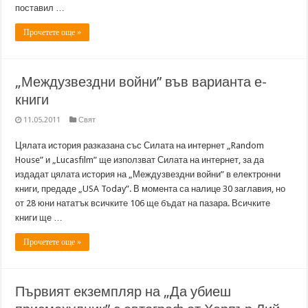
поставил …
Прочетете още »
„Междузвездни войни” във варианта е-
книги
11.05.2011
Свят
Цялата история разказана със Силата на интернет „Random
House” и „Lucasfilm” ще използват Силата на интернет, за да
издадат цялата история на „Междузвездни войни” в електронни
книги, предаде „USA Today”. В момента са налице 30 заглавия, но
от 28 юни нататък всичките 106 ще бъдат на пазара. Всичките
книги ще …
Прочетете още »
Първият екземпляр на „Да убиеш