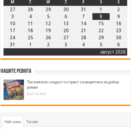
M
T
W
T
F
S
S
27
28
29
30
31
1
2
3
4
5
6
7
8
9
10
11
12
13
14
15
16
17
18
19
20
21
22
23
24
25
26
27
28
29
30
31
1
2
3
4
5
6
август 2026
Нашите ревюта
Топ книгата: сладост и страст са рецептата за добър
роман
03.10.2025
Най-нови
Тагове