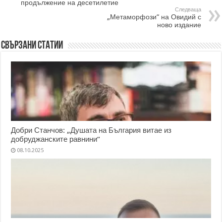
продължение на десетилетие
Следваща
„Метаморфози“ на Овидий с
ново издание
Свързани статии
Добри Станчов: „Душата на България витае из
добруджанските равнини“
08.10.2025