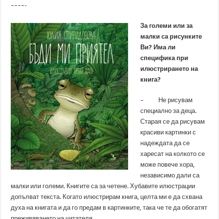
––––-
За големи или за
малки са рисунките
Ви? Има ли
специфика при
илюстрирането на
книга?
– Не рисувам
специално за деца.
Старая се да рисувам
красиви картинки с
надеждата да се
харесат на колкото се
може повече хора,
независимо дали са
малки или големи. Книгите са за четене. Хубавите илюстрации
допълват текста. Когато илюстрирам книга, целта ми е да схвана
духа на книгата и да го предам в картинките, така че те да обогатят
преживяването на читателя.