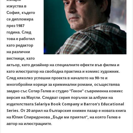
изкуства в
София, където
се дипломира
през 1987
година. След
това е работил
като редактор
на различни
вестници, като
актьор, като дизайнер на специалните ефекти във филма и
като илюстратор на свободна практика и комикс художник.
След няколко успешни проекта в началото на 90-те и
многобройни корици за криминални романи, осъществява
заедно със Сотир Гелев и студио “Гекон” съвременна комикс
версия на Маугли. Следват серия поръчки за албуми на
издателствата Salariya Book Company и Barron’s Educational
Series. От 20 април на българския книжен пазар е новата книга
на Юлия Спиридонова „Бъди ми приятел“, на която Гелев е
автор на илюстрациите.