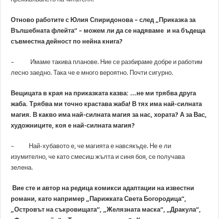
Отново работите с Юлия Спиридонова – след „Приказка за
Вълшебната флейта“ – можем ли да се надяваме и на бъдеща
съвместна дейност по нейна книга?
– Имаме такива планове. Ние се разбираме добре и работим
лесно заедно. Така че е много вероятно. Почти сигурно.
Вещицата в края на приказката казва: …не ми трябва друга
жаба. Трябва ми точно крастава жаба! В тях има най-силната
магия. В какво има най-силната магия за нас, хората? А за Вас,
художниците, коя е най-силната магия?
– Най-хубавото е, че магията е навсякъде. Не е ли
изумително, че като смесиш жълта и синя боя, се получава
зелена.
Вие сте и автор на редица комикси адаптации на известни
романи, като например „Парижката Света Богородица“,
„Островът на съкровищата“, „Желязната маска“, „Дракула“,