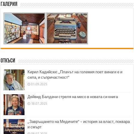
Галерия
Откъси
Кирил Кадийски: „Плачът на големия поет винаги е и
сила, и съпричастност“
01.09.2025
Дейвид Балдачи стреля на месо в новата си книга
18.07.2025
„Завръщането на Медичите“ – история за власт, поквара
и смърт
08.07.2025