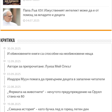
Папа Лъв XIV: Изкуственият интелект може да е от
помощ за младите и децата
04.07.2025
Критика
30.09.2025
И обикновените книги са способни на необикновени неща
12.09.2025
Автори за препрочитане: Луиза Мей Олкът
03.09.2025
Изадора Муун помага да превърнем децата в запалени читатели
22.08.2025
„Фермата на животните“ – нечутото предупреждение на Оруел
стана на 80
19.08.2025
„Смешна история“ – като бучка лед в горещ летен ден