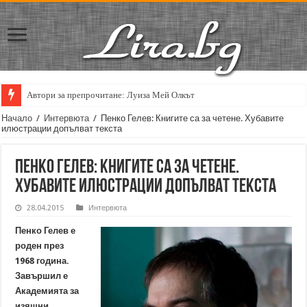
Автори за препрочитане: Луиза Мей Олкът
Кирил Кадийски: „Плачът на големия поет винаги е и сила, и съпричаст
Начало
/
Интервюта
/
Пенко Гелев: Книгите са за четене. Хубавите
илюстрации допълват текста
Пенко Гелев: Книгите са за четене.
Хубавите илюстрации допълват текста
28.04.2015
Интервюта
Пенко Гелев е
роден през
1968 година.
Завършил е
Академията за
изящни