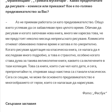
„Франкенщайн“, „Тримата мускетари“. Какво предпочитате
да рисувате – комикси или приказки? Кое е по-голямо
предизвикателство за Вас?
– Аз не приемам работата си като предизвикателство. Общо
взето успявам да се забавлявам през цялото време. Обичам да
рисувам и когато започвам нова книга, много ми харесва това, че
ми предстоят няколко месеца непрекъснато рисуване. Комиксите
отнемат обикновено повече време и затова е по-уморително.
Когато рисувам адаптация на класическа книга, се налага да я
изследвам много подробно, а това е страхотно, особено когато
става дума за такива великолепни книги, каквито са включените в
тази колекция. Това са книги, които съм чел като дете, и сега,
препрочитайки ги, откривам защо наистина са станали класически.
Сега се сещам, че може би основното предизвикателство е
многообразието от герои, които се налагаше да нарисувам.
Фото: „Фесбук“
Свързани заглавия