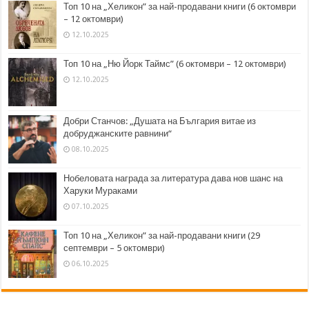
Топ 10 на „Хеликон” за най-продавани книги (6 октомври
– 12 октомври)
12.10.2025
Топ 10 на „Ню Йорк Таймс” (6 октомври – 12 октомври)
12.10.2025
Добри Станчов: „Душата на България витае из
добруджанските равнини“
08.10.2025
Нобеловата награда за литература дава нов шанс на
Харуки Мураками
07.10.2025
Топ 10 на „Хеликон” за най-продавани книги (29
септември – 5 октомври)
06.10.2025