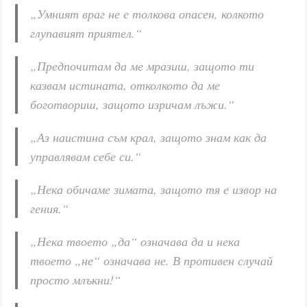
„Умният враг не е толкова опасен, колкото
глупавият приятел.“
„Предпочитам да ме мразиш, защото ти
казвам истината, отколкото да ме
боготвориш, защото изричам лъжи.“
„Аз наистина съм крал, защото знам как да
управлявам себе си.“
„Нека обичаме зимата, защото тя е извор на
гения.“
„Нека твоето „да“ означава да и нека
твоето „не“ означава не. В противен случай
просто млъкни!“