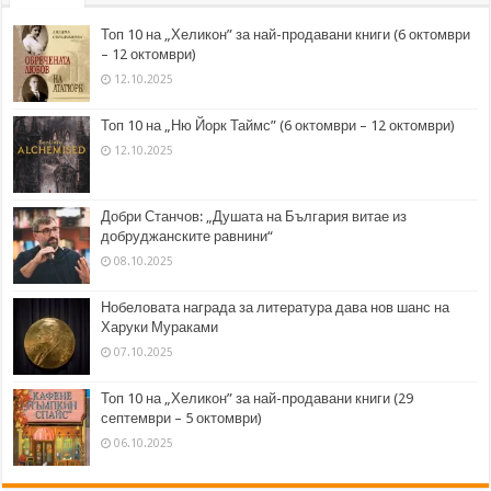
Топ 10 на „Хеликон” за най-продавани книги (6 октомври
– 12 октомври)
12.10.2025
Топ 10 на „Ню Йорк Таймс” (6 октомври – 12 октомври)
12.10.2025
Добри Станчов: „Душата на България витае из
добруджанските равнини“
08.10.2025
Нобеловата награда за литература дава нов шанс на
Харуки Мураками
07.10.2025
Топ 10 на „Хеликон” за най-продавани книги (29
септември – 5 октомври)
06.10.2025