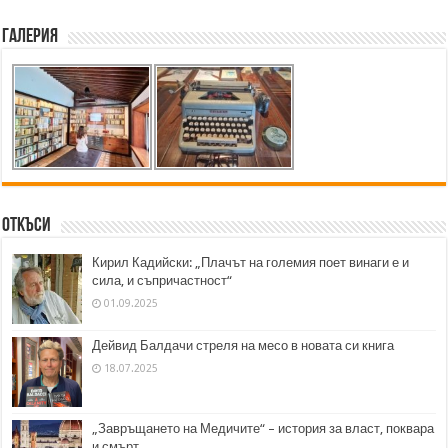
Галерия
Откъси
Кирил Кадийски: „Плачът на големия поет винаги е и
сила, и съпричастност“
01.09.2025
Дейвид Балдачи стреля на месо в новата си книга
18.07.2025
„Завръщането на Медичите“ – история за власт, поквара
и смърт