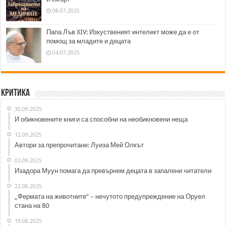
08.07.2025
Папа Лъв XIV: Изкуственият интелект може да е от
помощ за младите и децата
04.07.2025
Критика
30.09.2025
И обикновените книги са способни на необикновени неща
12.09.2025
Автори за препрочитане: Луиза Мей Олкът
03.09.2025
Изадора Муун помага да превърнем децата в запалени читатели
22.08.2025
„Фермата на животните“ – нечутото предупреждение на Оруел
стана на 80
19.08.2025