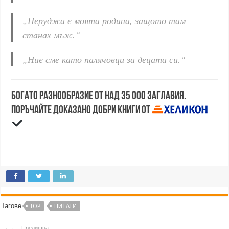
„Перуджа е моята родина, защото там
станах мъж.“
„Ние сме като палячовци за децата си.“
Богато разнообразие от над 35 000 заглавия.
Поръчайте доказано добри книги от
Тагове
TOP
ЦИТАТИ
Предишна