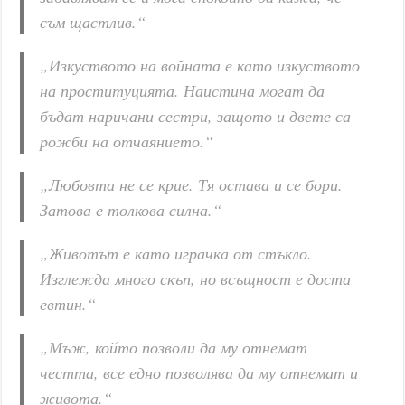
съм щастлив.“
„Изкуството на войната е като изкуството
на проституцията. Наистина могат да
бъдат наричани сестри, защото и двете са
рожби на отчаянието.“
„Любовта не се крие. Тя остава и се бори.
Затова е толкова силна.“
„Животът е като играчка от стъкло.
Изглежда много скъп, но всъщност е доста
евтин.“
„Мъж, който позволи да му отнемат
честта, все едно позволява да му отнемат и
живота.“