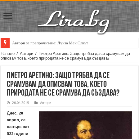
Автори за препрочитане: Луиза Мей Олкът
Кирил Кадийски: „Плачът на големия поет винаги е и сила, и съпричаст
Начало
/
Автори
/
Пиетро Аретино: Защо трябва да се срамувам да
описвам това, което природата не се срамува да създава?
Пиетро Аретино: Защо трябва да се
срамувам да описвам това, което
природата не се срамува да създава?
20.04.2015
Автори
Днес, 20
април, се
навършват
522 години