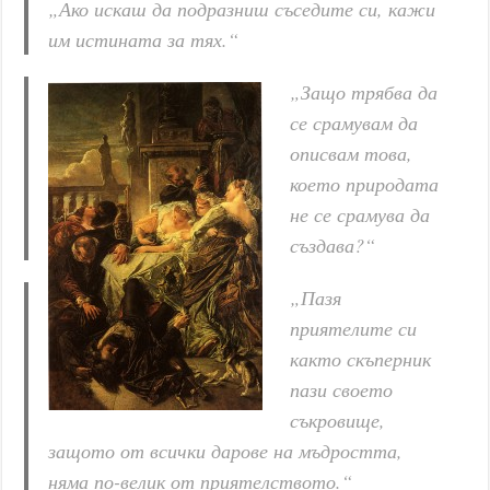
„Ако искаш да подразниш съседите си, кажи
им истината за тях.“
„Защо трябва да
се срамувам да
описвам това,
което природата
не се срамува да
създава?“
„Пазя
приятелите си
както скъперник
пази своето
съкровище,
защото от всички дарове на мъдростта,
няма по-велик от приятелството.“