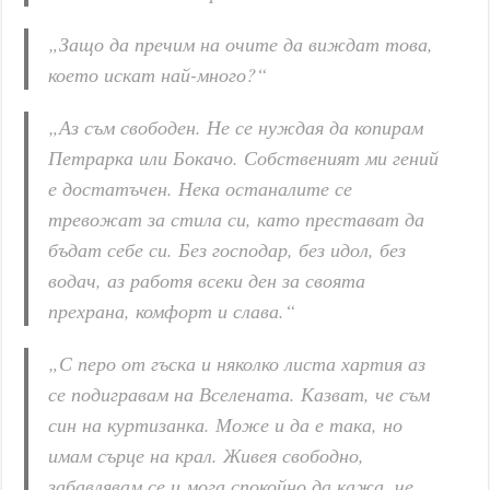
„Защо да пречим на очите да виждат това,
което искат най-много?“
„Аз съм свободен. Не се нуждая да копирам
Петрарка или Бокачо. Собственият ми гений
е достатъчен. Нека останалите се
тревожат за стила си, като престават да
бъдат себе си. Без господар, без идол, без
водач, аз работя всеки ден за своята
прехрана, комфорт и слава.“
„С перо от гъска и няколко листа хартия аз
се подигравам на Вселената. Казват, че съм
син на куртизанка. Може и да е така, но
имам сърце на крал. Живея свободно,
забавлявам се и мога спокойно да кажа, че