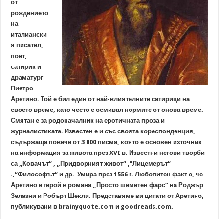
от
рождението
на
италиански
я писател,
поет,
сатирик и
драматург
Пиетро
Аретино. Той е бил един от най-влиятелните сатирици на
своето време, като често е осмивал нормите от онова време.
Смятан е за родоначалник на еротичната проза и
журналистиката. Известен е и със своята кореспонденция,
съдържаща повече от 3 000 писма, която е основен източник
на информация за живота през XVI в. Известни негови творби
са „Ковачът“ , „Придворният живот“ ,“Лицемерът“
.,“Философът“ и др. Умира през 1556 г. Любопитен факт е, че
Аретино е герой в романа „Просто шеметен фарс“ на Роджър
Зелазни и Робърт Шекли. Представяме ви цитати от Аретино,
публикувани в brainyquote.com и goodreads.com.