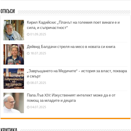
Откъси
Кирил Кадийски: „Плачът на големия поет винаги е и
сила, и съпричастност“
01.09.2025
Дейвид Балдачи стреля на месо в новата си книга
18.07.2025
„Завръщането на Медичите“ – история за власт, поквара
и смърт
08.07.2025
Папа Лъв XIV: Изкуственият интелект може да е от
помощ за младите и децата
04.07.2025
Критика