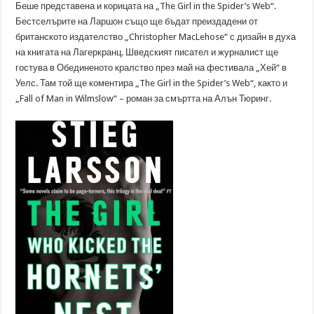
Беше представена и корицата на „The Girl in the Spider’s Web“.
Бестселърите на Ларшон също ще бъдат преиздадени от
британското издателство „Christopher MacLehose“ с дизайн в духа
на книгата на Лагеркранц. Шведският писател и журналист ще
гостува в Обединеното кралство през май на фестивала „Хей“ в
Уелс. Там той ще коментира „The Girl in the Spider’s Web“, както и
„Fall of Man in Wilmslow“ – роман за смъртта на Алън Тюринг.