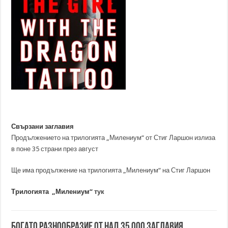
Свързани заглавия
Продължението на трилогията „Милениум“ от Стиг Ларшон излиза
в поне 35 страни през август
Ще има продължение на трилогията „Милениум“ на Стиг Ларшон
Трилогията „Милениум“
тук
Богато разнообразие от над 35 000 заглавия.