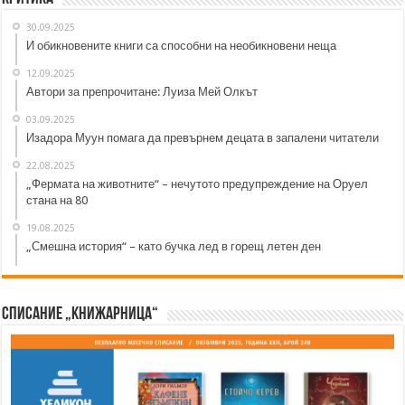
30.09.2025
И обикновените книги са способни на необикновени неща
12.09.2025
Автори за препрочитане: Луиза Мей Олкът
03.09.2025
Изадора Муун помага да превърнем децата в запалени читатели
22.08.2025
„Фермата на животните“ – нечутото предупреждение на Оруел
стана на 80
19.08.2025
„Смешна история“ – като бучка лед в горещ летен ден
Списание „Книжарница“