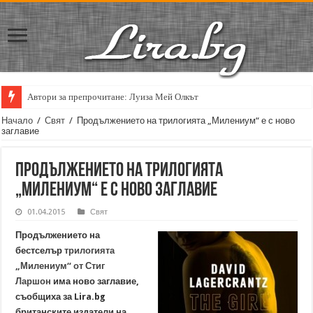
Автори за препрочитане: Луиза Мей Олкът
Кирил Кадийски: „Плачът на големия поет винаги е и сила, и съпричаст
Начало
/
Свят
/
Продължението на трилогията „Милениум“ е с ново
заглавие
Продължението на трилогията
„Милениум“ е с ново заглавие
01.04.2015
Свят
Продължението на
бестселър
трилогията
„Милениум“ от Стиг
Ларшон
има ново заглавие,
съобщиха за Lira.bg
британските издатели на