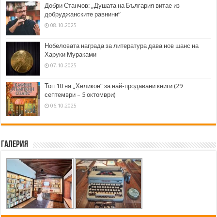
Добри Станчов: „Душата на България витае из
добруджанските равнини“
08.10.2025
Нобеловата награда за литература дава нов шанс на
Харуки Мураками
07.10.2025
Топ 10 на „Хеликон” за най-продавани книги (29
септември – 5 октомври)
06.10.2025
Галерия