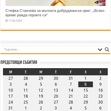
Стефка Станчева за мъчната добруджанска орис: „Всяко
време ражда героите си“
17.06.2024
Предстоящи събития
M
T
W
T
F
S
S
27
28
29
30
31
1
2
3
4
5
6
7
8
9
10
11
12
13
14
15
16
17
18
19
20
21
22
23
24
25
26
27
28
29
30
31
1
2
3
4
5
6