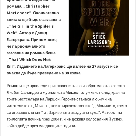
романа, „Christopher
MacLehose“. Окончателно
книгата ще бъде озаглавена
„The Girl in the Spider’s
Web“. Автор е Давид
Лагеркранс. Припомняме,
че първоначалното
заглавие на романа беше
„That Which Does Not
Kill“. Изданието на Лагеркранс ще излезе на 27 август и се
очаква да бъде преведено на 38 езика.
Романът ще проследи приключенията на изобрателната хакерка
Лисбет Саландер и журналиста Микаел Блумквист след края на
трите бестселъра на Ларшон. Героите станаха любими на
читателите от
„Мъжeтe, които мразеха жените“
,
„Момичето, което
си играеше с огъня“
и
„Взривената въздушна кула“
. Авторът на
трилогията почина през 2004 г. и не доживя колосалния й успех,
който дойде през следващите години.