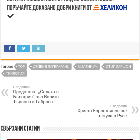
Поръчайте доказано добри книги от
Тагове
TOP
ДЕЙВИД ЛАГЕРКРАНЦ
МИЛЕНИУМ
СТИГ ЛАРШОН
ТРИЛОГИЯ
Предишна
Представят „Селата в
България“ във Велико
Търново и Габрово
Следваща
Христо Карастоянов ще
гостува в Русе
Свързани статии