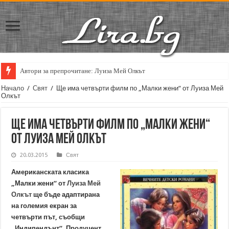
Автори за препрочитане: Луиза Мей Олкът
Начало
/
Свят
/
Ще има четвърти филм по „Малки жени“ от Луиза Мей
Олкът
Ще има четвърти филм по „Малки жени“
от Луиза Мей Олкът
20.03.2015
Свят
Американската класика
„Малки жени“ от
Луиза Мей
Олкът
ще бъде адаптирана
на големия екран за
четвърти път, съобщи
„Индипендънт“. Продуцент