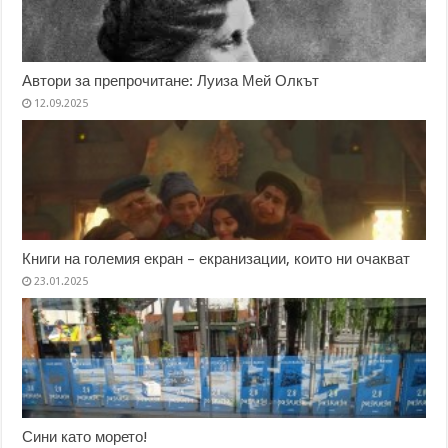
Автори за препрочитане: Луиза Мей Олкът
12.09.2025
Книги на големия екран – екранизации, които ни очакват
23.01.2025
Сини като морето!