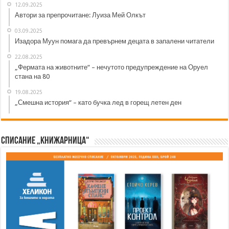
12.09.2025
Автори за препрочитане: Луиза Мей Олкът
03.09.2025
Изадора Муун помага да превърнем децата в запалени читатели
22.08.2025
„Фермата на животните“ – нечутото предупреждение на Оруел
стана на 80
19.08.2025
„Смешна история“ – като бучка лед в горещ летен ден
Списание „Книжарница“