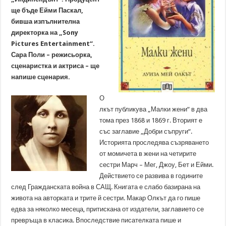
ще бъде Ейми Паскал,
бивша изпълнителна
директорка на „Sony
Pictures Entertainment“.
Сара Поли – режисьорка,
сценаристка и актриса – ще
напише сценария.
О
лкът публикува „Малки жени“ в два
тома през 1868 и 1869 г. Вторият е
със заглавие „Добри съпруги“.
Историята проследява съзряването
от момичета в жени на четирите
сестри Марч – Мег, Джоу, Бет и Ейми.
Действието се развива в годините
след Гражданската война в САЩ. Книгата е слабо базирана на
живота на авторката и трите й сестри. Макар Олкът да го пише
едва за няколко месеца, притискана от издатели, заглавието се
превръща в класика. Впоследствие писателката пише и