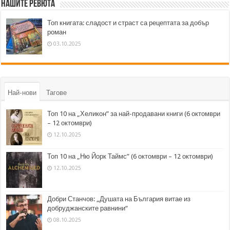
Нашите ревюта
Топ книгата: сладост и страст са рецептата за добър
роман
03.10.2025
Най-нови
Тагове
Топ 10 на „Хеликон” за най-продавани книги (6 октомври
– 12 октомври)
12.10.2025
Топ 10 на „Ню Йорк Таймс” (6 октомври – 12 октомври)
12.10.2025
Добри Станчов: „Душата на България витае из
добруджанските равнини“
08.10.2025