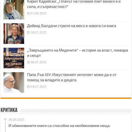
Кирил Кадийски: „Плачът на големия поет винаги е и
сила, и съпричастност“
01.09.2025
Дейвид Балдачи стреля на месо в новата си книга
18.07.2025
„Завръщането на Медичите“ – история за власт, поквара
и смърт
08.07.2025
Папа Лъв XIV: Изкуственият интелект може да е от
помощ за младите и децата
04.07.2025
Критика
30.09.2025
И обикновените книги са способни на необикновени неща