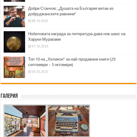
Добри Станчов: „Душата на България витае из
добруджанските равнини“
08.10.2025
Нобеловата награда за литература дава нов шанс на
Харуки Мураками
07.10.2025
Топ 10 на „Хеликон” за най-продавани книги (29
септември – 5 октомври)
06.10.2025
Галерия