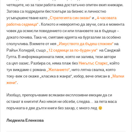
четящите, но за тази работа има достатъчно опитен екип книжари.
Затова са подредили бестселъри за бизнес и личностно
усъвършенстване като
„Стратегията син океан“
и
„
4-часовата
работна седмица“
. Колкото и невероятно да звучи, сега е момента
човек да осмисли поведението си или плановете за в бъдеще –
докато почива. Така че, смятаме идеята на бургазлии за особено
сполучлива. Вземете от нея
„Изкуството да бъдеш спокоен“
на
Райън Холидей, също
„12 седмици за по-буден ум“
на Санджай
Гупта. В информационната гмеж, която ни залива, тези автори
са цял оазис. Разбира се, няма плаж без
Никълъс Спаркс
, който
тук виждаме с романа
„Желанието“
, нито лятна свалка, която
току-виж се окаже „класика в жанра“, избор, вече описан в
„Малки
жени“
.
Изобщо, препоръчваме всякакви експлозивни емоции да си
останат в книгите! Ако някоя ни обсеби, следва… за пета маса
поръчката е две дълги книги без захар, с много лед
Людмила Еленкова