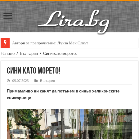
Автори за препрочитане: Луиза Мей Олкът
Кирил Кадийски: „Плачът на големия поет винаги е и сила, и съпричаст
Начало
/
България
/
Сини като морето!
Сини като морето!
05.07.2023
България
Примамливо ни канят да потънем в синьо хеликонските
книжарници