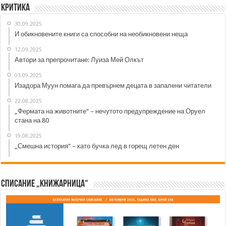
Критика
30.09.2025
И обикновените книги са способни на необикновени неща
12.09.2025
Автори за препрочитане: Луиза Мей Олкът
03.09.2025
Изадора Муун помага да превърнем децата в запалени читатели
22.08.2025
„Фермата на животните“ – нечутото предупреждение на Оруел
стана на 80
19.08.2025
„Смешна история“ – като бучка лед в горещ летен ден
Списание „Книжарница“