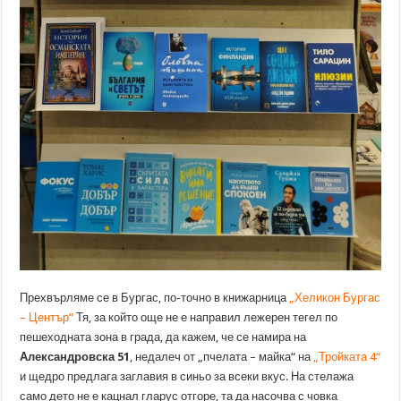
Прехвърляме се в Бургас, по-точно в книжарница
„Хеликон Бургас
– Център“
Тя, за който още не е направил лежерен тегел по
пешеходната зона в града, да кажем, че се намира на
Александровска 51
, недалеч от „пчелата – майка“ на
„Тройката 4“
и щедро предлага заглавия в синьо за всеки вкус. На стелажа
само дето не е кацнал гларус отгоре, та да насочва с човка