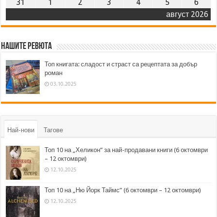
31
1
2
3
4
5
6
август 2026
Нашите ревюта
Топ книгата: сладост и страст са рецептата за добър
роман
03.10.2025
Най-нови
Тагове
Топ 10 на „Хеликон” за най-продавани книги (6 октомври
– 12 октомври)
12.10.2025
Топ 10 на „Ню Йорк Таймс” (6 октомври – 12 октомври)
12.10.2025