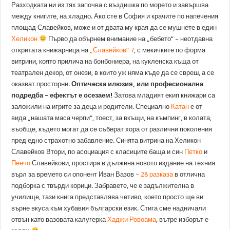
Разходката ни из тях започва с въздишка по морето и завършва
между книгите, на хладно. Ако сте в София и крачите по напечения
площад Славейков, може и от двата му края да се мушнете в един
Хеликон
Първо да обърнем внимание на „бебето“ – неотдавна
откритата книжарница на
„Славейков“ 7
, с мекичките по форма
витрини, която прилича на бонбониера, на кукленска къща от
театрален декор, от онези, в които уж няма къде да се свреш, а се
оказват просторни.
Оптическа илюзия, или професионална
подредба – ефектът е осезаем!
Затова младият екип книжари са
заложили на игрите за деца и родители. Специално
Катан
е от
вида „нашата маса черпи“, тоест, за вкъщи, на къмпинг, в колата,
въобще, където могат да се съберат хора от различни поколения
пред едно страхотно забавление. Синята витрина на Хеликон
Славейков Втори, по асоциация с класиците баща и син
Петко
и
Пенчо
Славейкови, простира в дължина новото издание на техния
върл за времето си опонент Иван Вазов –
28 разказа
в отлична
подборка с твърди корици. Забравете, че е задължителна в
училище, тази книга представлява четиво, което просто ще ви
върне вкуса към хубавия български език. Стига сме надничали
отвън като вазовата калугерка
Хаджи Ровоама
, вътре изборът е