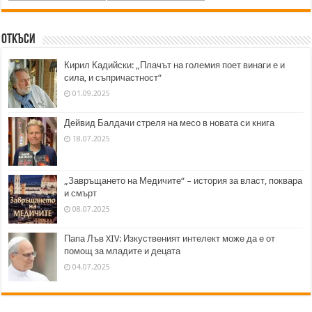
Откъси
Кирил Кадийски: „Плачът на големия поет винаги е и
сила, и съпричастност“
01.09.2025
Дейвид Балдачи стреля на месо в новата си книга
18.07.2025
„Завръщането на Медичите“ – история за власт, поквара
и смърт
08.07.2025
Папа Лъв XIV: Изкуственият интелект може да е от
помощ за младите и децата
04.07.2025