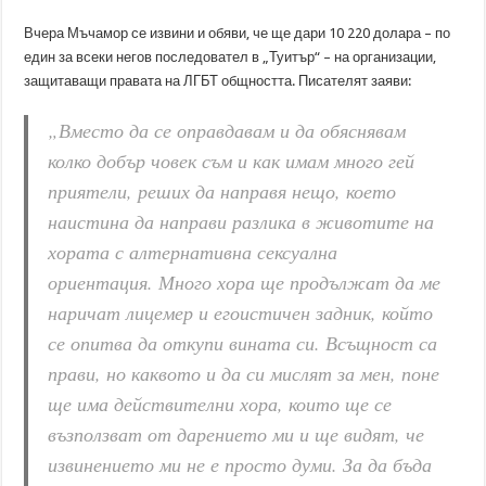
Вчера Мъчамор се извини и обяви, че ще дари 10 220 долара – по
един за всеки негов последовател в „Туитър“ – на организации,
защитаващи правата на ЛГБТ общността. Писателят заяви:
„Вместо да се оправдавам и да обяснявам
колко добър човек съм и как имам много гей
приятели, реших да направя нещо, което
наистина да направи разлика в животите на
хората с алтернативна сексуална
ориентация. Много хора ще продължат да ме
наричат лицемер и егоистичен задник, който
се опитва да откупи вината си. Всъщност са
прави, но каквото и да си мислят за мен, поне
ще има действителни хора, които ще се
възползват от дарението ми и ще видят, че
извинението ми не е просто думи. За да бъда