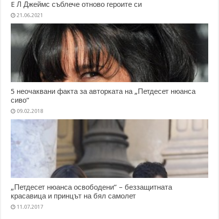
E Л Джеймс съблече отново героите си
21.06.2021
5 неочаквани факта за авторката на „Петдесет нюанса
сиво“
09.02.2018
„Петдесет нюанса освободени” – беззащитната
красавица и принцът на бял самолет
11.07.2017