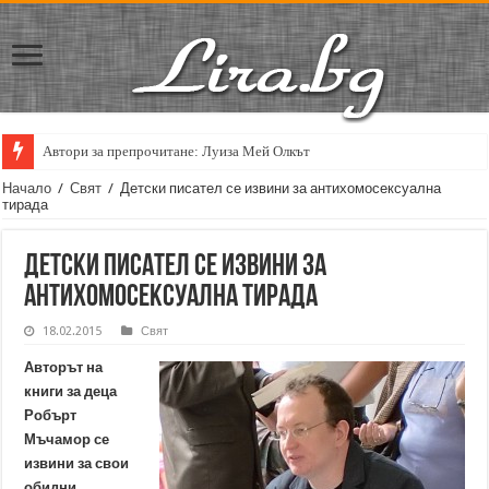
Автори за препрочитане: Луиза Мей Олкът
Начало
/
Свят
/
Детски писател се извини за антихомосексуална
тирада
Детски писател се извини за
антихомосексуална тирада
18.02.2015
Свят
Авторът на
книги за деца
Робърт
Мъчамор се
извини за свои
обидни