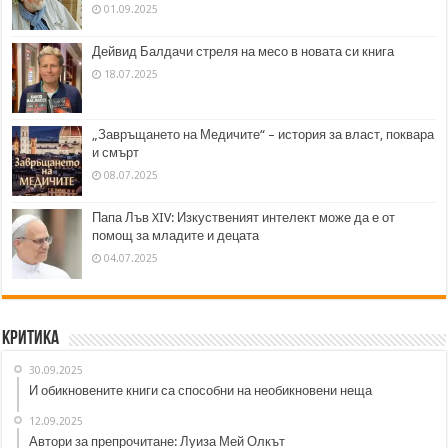
01.09.2025
Дейвид Балдачи стреля на месо в новата си книга
18.07.2025
„Завръщането на Медичите“ – история за власт, поквара
и смърт
08.07.2025
Папа Лъв XIV: Изкуственият интелект може да е от
помощ за младите и децата
04.07.2025
Критика
30.09.2025
И обикновените книги са способни на необикновени неща
12.09.2025
Автори за препрочитане: Луиза Мей Олкът