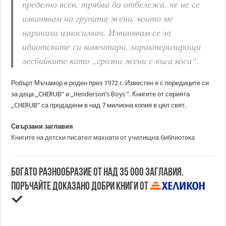
пределно ясен, трябва да отбележа, че не се
извинявам на групата жени, които ме
наричаха изнасилвач. Извинявам се за
идиотските си коментари, характеризиращи
лесбийките като „грозни жени с къса коса“.
Робърт Мъчамор е роден през 1972 г. Известен е с поредиците си
за деца „CHERUB” и „Henderson’s Boys ”. Книгите от серията
„CHERUB” са продадени в над 7 милиона копия в цял свят.
Свързани заглавия
Книгите на детски писател махнати от училищна библиотека
Богато разнообразие от над 35 000 заглавия.
Поръчайте доказано добри книги от