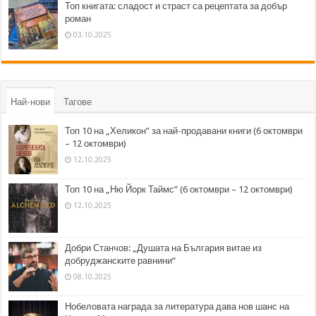
Топ книгата: сладост и страст са рецептата за добър
роман
03.10.2025
Най-нови
Тагове
Топ 10 на „Хеликон” за най-продавани книги (6 октомври
– 12 октомври)
12.10.2025
Топ 10 на „Ню Йорк Таймс” (6 октомври – 12 октомври)
12.10.2025
Добри Станчов: „Душата на България витае из
добруджанските равнини“
08.10.2025
Нобеловата награда за литература дава нов шанс на