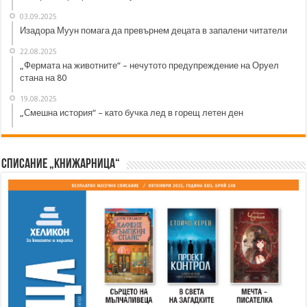
03.09.2025
Изадора Муун помага да превърнем децата в запалени читатели
22.08.2025
„Фермата на животните“ – нечутото предупреждение на Оруел
стана на 80
19.08.2025
„Смешна история“ – като бучка лед в горещ летен ден
Списание „Книжарница“