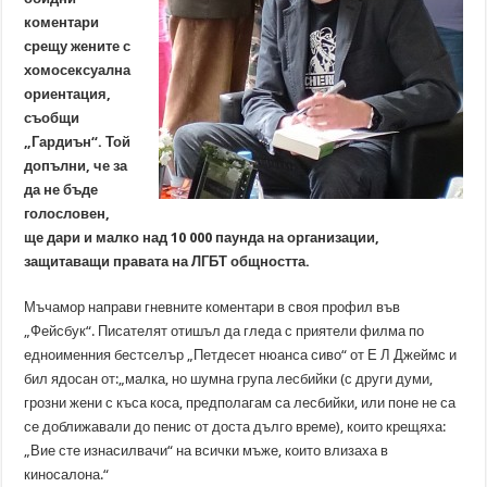
коментари
срещу жените с
хомосексуална
ориентация,
съобщи
„Гардиън“. Той
допълни, че за
да не бъде
голословен,
ще дари и малко над 10 000 паунда на организации,
защитаващи правата на ЛГБТ общността.
Мъчамор направи гневните коментари в своя профил във
„Фейсбук“. Писателят отишъл да гледа с приятели филма по
едноименния бестселър „Петдесет нюанса сиво“ от Е Л Джеймс и
бил ядосан от:„малка, но шумна група лесбийки (с други думи,
грозни жени с къса коса, предполагам са лесбийки, или поне не са
се доближавали до пенис от доста дълго време), които крещяха:
„Вие сте изнасилвачи“ на всички мъже, които влизаха в
киносалона.“