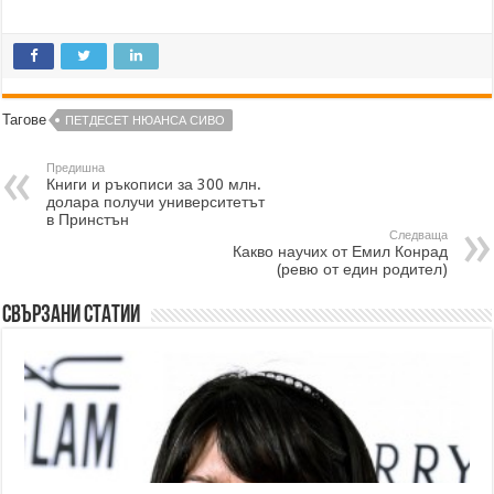
Тагове
ПЕТДЕСЕТ НЮАНСА СИВО
Предишна
Книги и ръкописи за 300 млн.
долара получи университетът
в Принстън
Следваща
Какво научих от Емил Конрад
(ревю от един родител)
Свързани статии