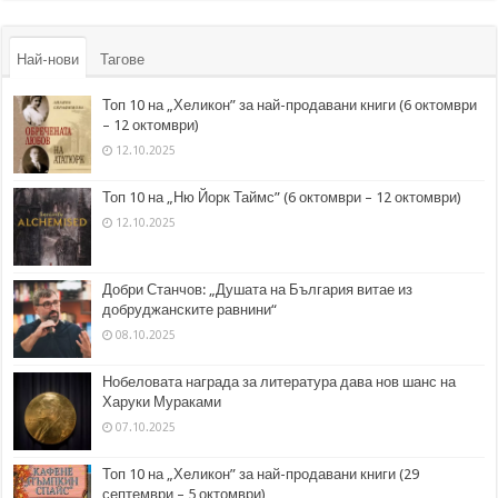
Най-нови
Тагове
Топ 10 на „Хеликон” за най-продавани книги (6 октомври
– 12 октомври)
12.10.2025
Топ 10 на „Ню Йорк Таймс” (6 октомври – 12 октомври)
12.10.2025
Добри Станчов: „Душата на България витае из
добруджанските равнини“
08.10.2025
Нобеловата награда за литература дава нов шанс на
Харуки Мураками
07.10.2025
Топ 10 на „Хеликон” за най-продавани книги (29
септември – 5 октомври)