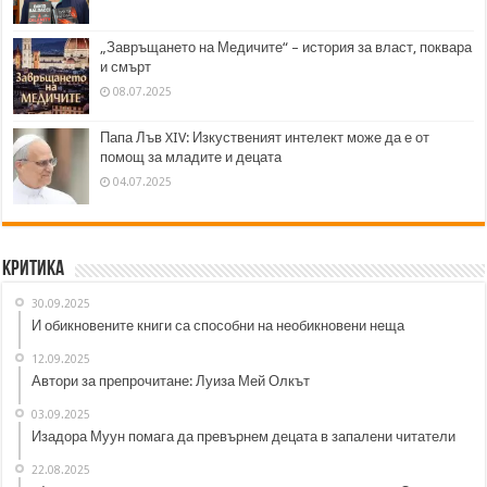
„Завръщането на Медичите“ – история за власт, поквара
и смърт
08.07.2025
Папа Лъв XIV: Изкуственият интелект може да е от
помощ за младите и децата
04.07.2025
Критика
30.09.2025
И обикновените книги са способни на необикновени неща
12.09.2025
Автори за препрочитане: Луиза Мей Олкът
03.09.2025
Изадора Муун помага да превърнем децата в запалени читатели
22.08.2025