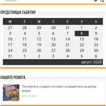
Предстоящи събития
M
T
W
T
F
S
S
27
28
29
30
31
1
2
3
4
5
6
7
8
9
10
11
12
13
14
15
16
17
18
19
20
21
22
23
24
25
26
27
28
29
30
31
1
2
3
4
5
6
август 2026
Нашите ревюта
Топ книгата: сладост и страст са рецептата за добър
роман
03.10.2025