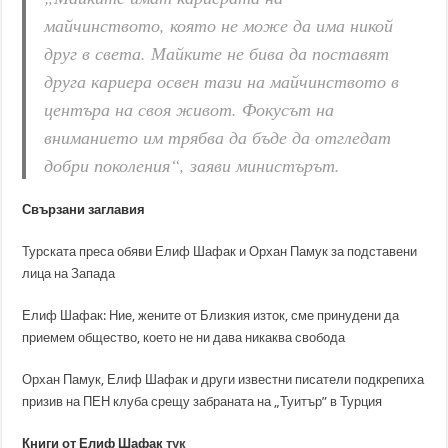
майчинството, която не може да има никой
друг в света. Майките не бива да поставят
друга кариера освен тази на майчинството в
центъра на своя живот. Фокусът на
вниманието им трябва да бъде да отгледат
добри поколения“, заяви министърът.
Свързани заглавия
Турската преса обяви Елиф Шафак и Орхан Памук за подставени
лица на Запада
Елиф Шафак: Ние, жените от Близкия изток, сме принудени да
приемем общество, което не ни дава никаква свобода
Орхан Памук, Елиф Шафак и други известни писатели подкрепиха
призив на ПЕН клуба срещу забраната на „Туитър” в Турция
Книги от Елиф Шафак
тук