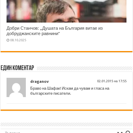
Добри Станчов: „Душата на България витае из
добруджанските равнини“
08.10.2025
Един коментар
draganov
02.01.2015 на 17:55
Браво на Шафак! Искам да чувам и гласа на
българските писатели.