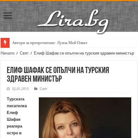
Автори за препрочитане: Луиза Мей Олкът
Кирил Кадийски: „Плачът на големия поет винаги е и сила, и съпричаст
Начало
/
Свят
/
Елиф Шафак се опълчи на турския здравен министър
Елиф Шафак се опълчи на турския
здравен министър
02.01.2015
Свят
Турската
писателка
Елиф
Шафак
реагира
остро в