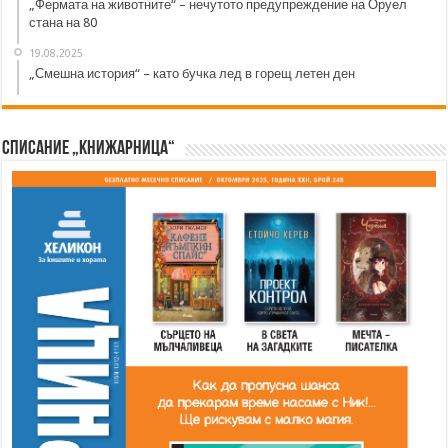
„Фермата на животните“ – нечутото предупреждение на Оруел
стана на 80
19.08.2025
„Смешна история“ – като бучка лед в горещ летен ден
Списание „Книжарница“