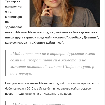
Туитър на
изявлениет
о на
министъра
на
здравеопаз
ването Мехмет Мюеззиноглу, че „майките не бива да поставят
никоя друга кариера пред майчинството“, съобщи „Дневник”,
като се позова на „Хюриет дейли нюз“.
„Майчинството не е кариера. Турските жени
сами ще изберат пътя си в живота, а не
мъжете политици“, написа Шафак в Туитър
на 1 януари.
Поводът е изказване на Мюеззиноглу, който посети вчера първото
бебе на новата 2015 г. в Истанбул и посъветва майките да се
посветят единствено на отглеждането на деца.
„Майките имат кариерата на