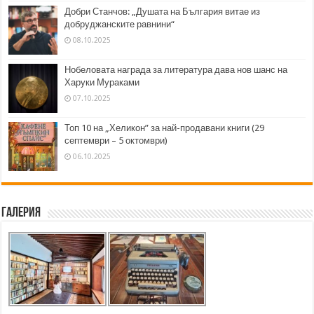
Добри Станчов: „Душата на България витае из
добруджанските равнини“
08.10.2025
Нобеловата награда за литература дава нов шанс на
Харуки Мураками
07.10.2025
Топ 10 на „Хеликон” за най-продавани книги (29
септември – 5 октомври)
06.10.2025
Галерия