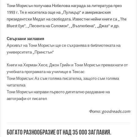
Тони Морисън получава Нобелова награда за литература през
1993 г. Тя е носителка още на „Пулицър“ и американския
президентски Медал на свободата. Известни нейни книги са „The
Bluest Eye”, „Песента на Соломон”, „Възлюбена”, „Джаз“ и др.
Свързани заглавия
Архивът на Тони Морисън ще се съхранява в библиотеката на
университета „Принстън“
Книги на Херман Хесе, Джон Грийн и Тони Морисън премахнати от
учебната програмата на училище в Тексас
Тони Морисън: Аз съм голяма писателка, защото съм голяма
читателка
Тони Морисън направи първото дигитално раздаване на
автографи от писател
Фото: goodreads.com
Богато разнообразие от над 35 000 заглавия.