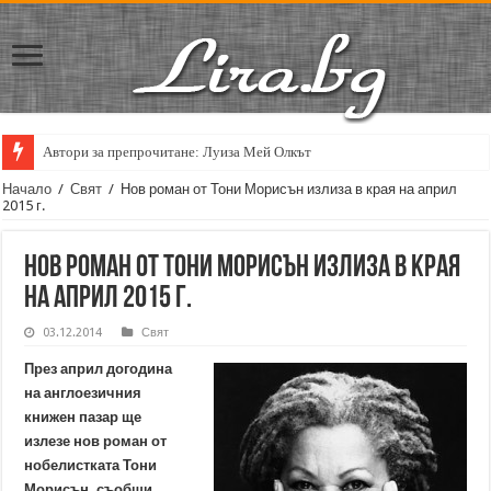
Автори за препрочитане: Луиза Мей Олкът
Начало
/
Свят
/
Нов роман от Тони Морисън излиза в края на април
2015 г.
Нов роман от Тони Морисън излиза в края
на април 2015 г.
03.12.2014
Свят
През април догодина
на англоезичния
книжен пазар ще
излезе нов роман от
нобелистката Тони
Морисън, съобщи