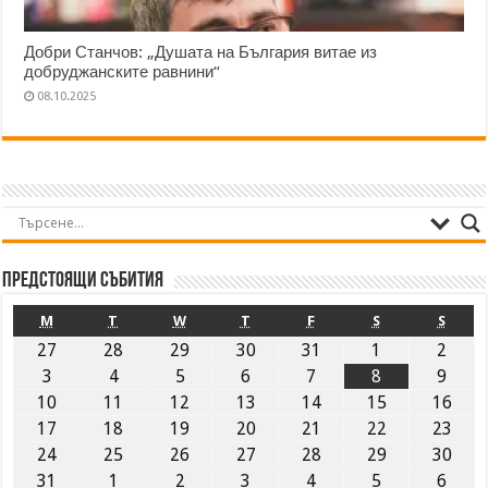
Добри Станчов: „Душата на България витае из
добруджанските равнини“
08.10.2025
Предстоящи събития
M
T
W
T
F
S
S
27
28
29
30
31
1
2
3
4
5
6
7
8
9
10
11
12
13
14
15
16
17
18
19
20
21
22
23
24
25
26
27
28
29
30
31
1
2
3
4
5
6