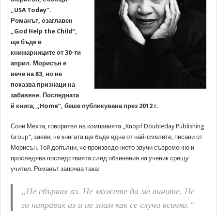
„USA Today“.
Романът, озаглавен
„God Help the Child“,
ще бъде в
книжарниците от 30-ти
април. Морисън е
вече на 83, но не
показва признаци на
забавяне. Последната
й книга, „Home“, беше публикувана през 2012 г.
Сони Мехта, говорител на компанията „Knopf Doubleday Publishing
Group“, заяви, че книгата ще бъде една от най-смелите, писани от
Морисън. Той допълни, че произведението звучи съвременно и
проследява последствията след обвинения на ученик срещу
учител. Романът започва така:
„Не сбърках аз. Не можете да ме вините. Не
го направих аз и не знам как се случи всичко.“