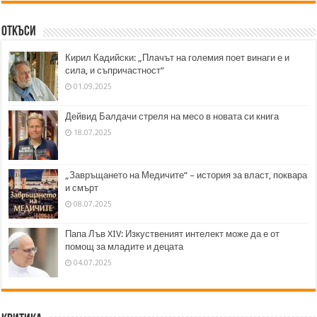
Откъси
Кирил Кадийски: „Плачът на големия поет винаги е и
сила, и съпричастност“
01.09.2025
Дейвид Балдачи стреля на месо в новата си книга
18.07.2025
„Завръщането на Медичите“ – история за власт, поквара
и смърт
08.07.2025
Папа Лъв XIV: Изкуственият интелект може да е от
помощ за младите и децата
04.07.2025