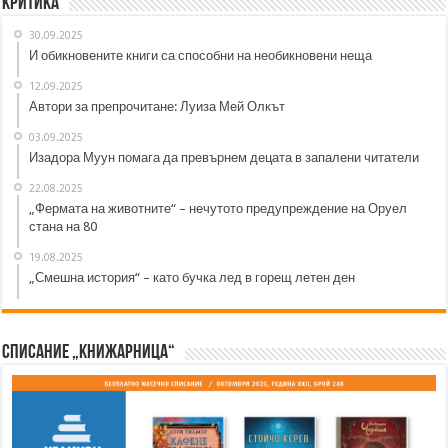
Критика
30.09.2025
И обикновените книги са способни на необикновени неща
12.09.2025
Автори за препрочитане: Луиза Мей Олкът
03.09.2025
Изадора Муун помага да превърнем децата в запалени читатели
22.08.2025
„Фермата на животните“ – нечутото предупреждение на Оруел
стана на 80
19.08.2025
„Смешна история“ – като бучка лед в горещ летен ден
Списание „Книжарница“