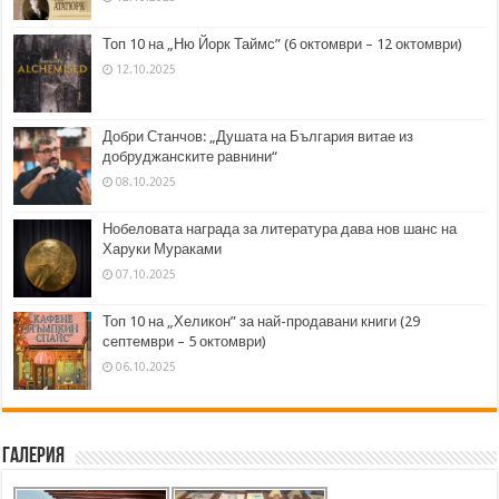
Топ 10 на „Ню Йорк Таймс” (6 октомври – 12 октомври)
12.10.2025
Добри Станчов: „Душата на България витае из
добруджанските равнини“
08.10.2025
Нобеловата награда за литература дава нов шанс на
Харуки Мураками
07.10.2025
Топ 10 на „Хеликон” за най-продавани книги (29
септември – 5 октомври)
06.10.2025
Галерия