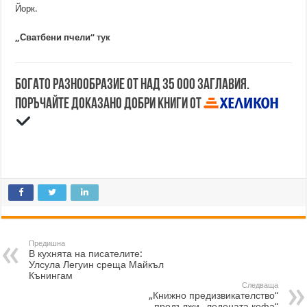
Йорк.
„Сватбени пчели“
тук
Богато разнообразие от над 35 000 заглавия.
Поръчайте доказано добри книги от
Предишна
В кухнята на писателите:
Улсула Легуин среща Майкъл
Кънингам
Следваща
„Книжно предизвикателство“
продължи „ледената кофа“