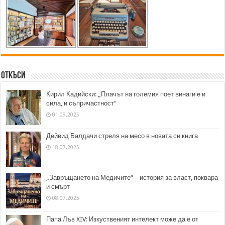
Откъси
Кирил Кадийски: „Плачът на големия поет винаги е и
сила, и съпричастност“
01.09.2025
Дейвид Балдачи стреля на месо в новата си книга
18.07.2025
„Завръщането на Медичите“ – история за власт, поквара
и смърт
08.07.2025
Папа Лъв XIV: Изкуственият интелект може да е от