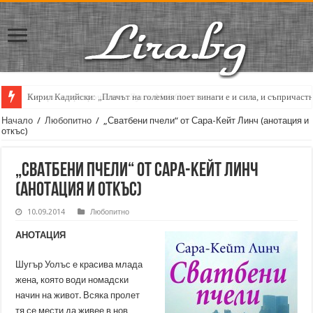
Кирил Кадийски: „Плачът на големия поет винаги е и сила, и съпричаст
Начало
/
Любопитно
/
„Сватбени пчели“ от Сара-Кейт Линч (анотация и
откъс)
„Сватбени пчели“ от Сара-Кейт Линч
(анотация и откъс)
10.09.2014
Любопитно
АНОТАЦИЯ
Шугър Уолъс е красива млада
жена, която води номадски
начин на живот. Всяка пролет
тя се мести да живее в нов