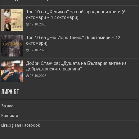
Топ 10 на „Хеликон” за най-продавани книги (6
октомври – 12 октомври)
12.10.2025
Топ 10 на „Ню Йорк Таймс” (6 октомври – 12
октомври)
12.10.2025
Добри Станчов: „Душата на България витае из
добруджанските равнини“
08.10.2025
Лира.бг
За нас
Контакти
Lira.bg във Facebook