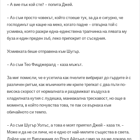
– А вие пък кой сте? – попита Джей.
– Аз съм просто човекът, който стоеше тук, за да е сигурно, че
господинът ще кацне на меко, когато падне – отвърна той с
усмивка, която разкри една-единствена трапчинка на лявата му
буза и един преден зъб, леко припокрит от съседния.
Усмивката беше отправена към Шугър.
– Аз съм Тео Фицджералд – каза мъжът.
За миг помисли, че е усетила как пчелите вибрират до гърдите ѝ с
различен ритъм, как мъничките им криле трепкат с два пъти по-
висока скорост от нормалната и раздвижват въздуха в
хладилната кутия с лудешка, маниакална трескавост, но още в
момента, в който почувства това, те пак се върнаха към
обичайното си темпо.
– Аз съм Шугър Уолъс, а това е моят приятел Джей – каза тя. –
Може и да не си личи, но е едно от най-милите същества в света.
Дойде чак от Вирджиния до Роуд Айлънд само за да ме докара до