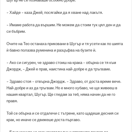
Шугър не се познаваше особено добре.
– Хайде – каза Джей, посягайки да я хване над лакътя.
– Имаме работа да вършим. Не можем да стоим тук цял ден и да
си бъбрим.
Очите на Тео останаха приковани в Шугър и тя усети как по шията
ѝ бавно полазва руменина и разцъфва на бузите ѝ.
– Ако си сигурен, че здраво стоиш на крака – обърна се тя към
Джордж, – Джей е прав, наистина най-добре е да тръгваме.
– Здраво стоя – отвърна Джордж. – Здраво, от доста време вече.
Най-добре и аз да тръгвам. Но е много хубаво, че ще живееш в
нашия квартал, Шугър. Ще гледам за теб, няма начин да не го
правя.
Той се обърна и се отдалечи с тътрене, като щадеше десния си
крак, но иначе се движеше доста пъргаво.