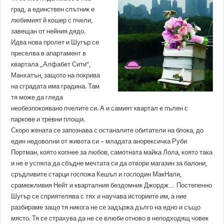
град, а единствен спътник е
любимият й кошер с пчели,
завещан от нейния дядо.
Идва нова пролет и Шугър се
преселва в апартамент в
квартала „Алфабет Сити“,
Манхатън, защото на покрива
на сградата има градина. Там
тя може да гледа
необезпокоявано пчелите си. А и самият квартал е пълен с
паркове и тревни площи.
Скоро жената се запознава с останалите обитатели на блока, до
един недоволни от живота си – младата анорексичка Руби
Портман, която копнее за любов, самотната майка Лола, която така
и не е успяла да сбъдне мечтата си да отвори магазин за балони,
сръдливите старци госпожа Кешъл и господин МакНали,
срамежливия Нейт и кварталния бездомник Джордж… Постепенно
Шугър се сприятелява с тях и научава историите им, а ние
разбираме защо тя никога не се задържа дълго на едно и също
място. Тя се страхува да не се влюби отново в неподходящ човек