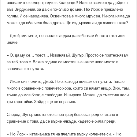
онова китно селце-градче в Колорадо? Или не вземеш да дойдеш
във Вирджиния, за да си по-близо до мен. Ню Йорк е прекалено
голям. И се наводнява. Освен това е много мръсен. Никога няма да
можеш да облечеш бяла дреха. Ще издържиш ли да живееш така?
– Джей, миличък, поначало гледам да избягвам бялото така или
иначе.
– О, да му се… тоест… Извинявай, Шугър. Просто се притеснявам
за теб, това е. Всяка година се местиш на някое ново място и
започваш от нулата.
– Имам си пчелите, Джей. Не е, като да почвам от нулата. Това е
много в сравнение с повечето хора, които си нямат нищо. Виж, там,
точно до моя блок, е свободно. И широко. Можеш да сместиш цели
три таратайки. Хайде, ще се справиш.
Според Шугър местенето в нов град беше за предпочитане в
сравнение с това, да се върне някъде, където е била преди.
– Ню Йорк – изтананика тя на пчелите върху коленете си, – Ню