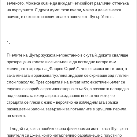
зеленото. Можеха обаче да виждат четирийсет различни оттенъка
на пурпурното. С други думи: тези пчели, макар и да не знаеха
всичко, в някои отношения знаеха повече от Шугър Уолъс.
1.
Пчелите на Шугър жужаха непрестанно в скута ѝ, докато сваляше
прозореца на колата и се изпъваше да погледне нагоре към
жилищната сграда на „Флорес Стрийт“. Беше висока пет етажа, а
закачливата ѝ оранжева тухлена зидария се скриваше зад плътен
слой прахоляк. През средата ѝ на зигзаг като екзотичен белег се
спускаше аварийна противопожарна стълба, а розовата площадка
под червената входна врата създаваше впечатлението, че
сградата се плези с език – вероятно на избледнялата връзка
разноцветни балони, завързани за потъналите в бръшлян перила
на мазето.
– Гледай ти, каква необикновена физиономия има – каза Шугър на
приятеля си Джей, който нетърпеливо барабанеше с пръсти по