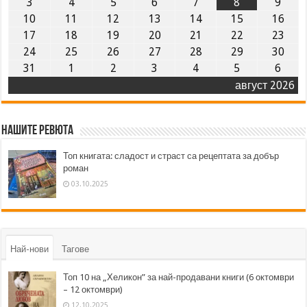
3
4
5
6
7
8
9
10
11
12
13
14
15
16
17
18
19
20
21
22
23
24
25
26
27
28
29
30
31
1
2
3
4
5
6
август 2026
Нашите ревюта
Топ книгата: сладост и страст са рецептата за добър
роман
03.10.2025
Най-нови
Тагове
Топ 10 на „Хеликон” за най-продавани книги (6 октомври
– 12 октомври)
12.10.2025