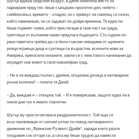
Шугър вдиша градския въздух, а Джей забеляза място за
паркиране пред тях: беше съвършен пролетен ден, небето –
сияйносиньо, времето – хладно, но с привкус на сменящ се сезон,
който намекваше, че се задават по-добри времена. Тя едва ли
беше първият човек, който пристигаше в тази част на града,
трептяща от вълнение какво предлага бъдещето. Сто години по-
рано паветата трябва да са били съвсем невидими от шумните
рояци играещи деца и суетящи се възрастни, всичките нови за
Америка, прекосили океаните, заели се с неистовото начинание да
изградят нов живот в своя новоизбран град.
– Не я ли виждаш пълна с дребни, опърпани дечица и натоварени
ръчни колички? – попита тя Джей.
– Да, виждам я – отвърна той. – И я помирисвам, защото едва ли в
онези дни тук е имало тоалетни.
Шугър му прости неговата раздразнителност. Той още се
възстановяваше от силния уплах по повод натовареното
движение по „Франклин Рузвелт Драйв“, заради което разля
плодовия сок отгоре си, а сега му беше трудно да намести