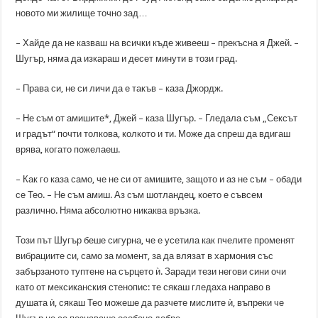
новото ми жилище точно зад…
– Хайде да не казваш на всички къде живееш – прекъсна я Джей. –
Шугър, няма да изкараш и десет минути в този град.
– Права си, не си личи да е такъв – каза Джордж.
– Не съм от амишите*, Джей – каза Шугър. – Гледала съм „Сексът
и градът“ почти толкова, колкото и ти. Може да спреш да вдигаш
врява, когато пожелаеш.
– Как го каза само, че не си от амишите, защото и аз не съм – обади
се Тео. – Не съм амиш. Аз съм шотландец, което е съвсем
различно. Няма абсолютно никаква връзка.
Този път Шугър беше сигурна, че е усетила как пчелите променят
вибрациите си, само за момент, за да влязат в хармония със
забързаното туптене на сърцето ѝ. Заради тези негови сини очи
като от мексиканския стенопис: те сякаш гледаха направо в
душата ѝ, сякаш Тео можеше да разчете мислите ѝ, въпреки че