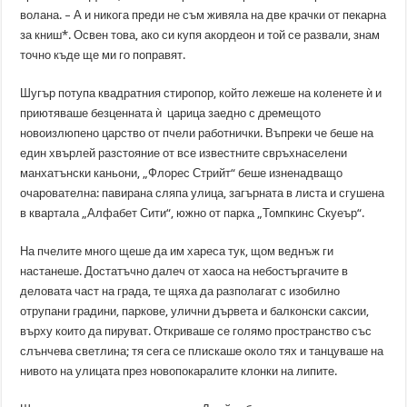
волана. – А и никога преди не съм живяла на две крачки от пекарна
за книш*. Освен това, ако си купя акордеон и той се развали, знам
точно къде ще ми го поправят.
Шугър потупа квадратния стиропор, който лежеше на коленете ѝ и
приютяваше безценната ѝ царица заедно с дремещото
новоизлюпено царство от пчели работнички. Въпреки че беше на
един хвърлей разстояние от все известните свръхнаселени
манхатънски каньони, „Флорес Стрийт“ беше изненадващо
очарователна: павирана сляпа улица, загърната в листа и сгушена
в квартала „Алфабет Сити“, южно от парка „Томпкинс Скуеър“.
На пчелите много щеше да им хареса тук, щом веднъж ги
настанеше. Достатъчно далеч от хаоса на небостъргачите в
деловата част на града, те щяха да разполагат с изобилно
отрупани градини, паркове, улични дървета и балконски саксии,
върху които да пируват. Откриваше се голямо пространство със
слънчева светлина; тя сега се плискаше около тях и танцуваше на
нивото на улицата през новопокаралите клонки на липите.