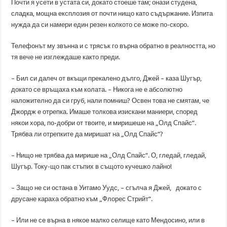
Почти я усети в устата си, докато стоеше там; онази студена,
сладка, мощна експлозия от почти нищо като съдържание. Изпита
нужда да си намери един резен колкото се може по-скоро.
Телефонът му звънна и с трясък го върна обратно в реалността, но
тя вече не изглеждаше както преди.
– Бил си далеч от вкъщи прекалено дълго, Джей – каза Шугър,
докато се връщаха към колата. – Никога не е абсолютно
наложително да си груб, нали помниш? Освен това не смятам, че
Джордж е отрепка. Имаше толкова изискани маниери, според
някои хора, по-добри от твоите, и миришеше на „Олд Спайс“.
Трябва ли отрепките да миришат на „Олд Спайс“?
– Нищо не трябва да мирише на „Олд Спайс“. О, гледай, гледай,
Шугър. Току-що пак стъпих в същото кучешко лайно!
– Защо не си остана в Уитамо Уудс, – сгълча я Джей, докато с
друсане караха обратно към „Флорес Стрийт“.
– Или не се върна в някое малко селище като Мендосино, или в