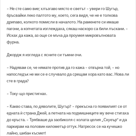
– Не сте само вие; хлъзгаво място е светът – увери го Шугър,
бръсвайки леко палтото му, което, сега видя, че не е толкова
дрипаво, колкото помисли в началото. На раменете си имаше
пагони, а копчетата изглеждаха, сякаш наскоро са били лъскани. –
Исках да кажа, аз още се мъча да проумея микровълновата
фурна.
Джордж я изгледа с ясните си тъмни очи.
– Надявам се, че нямате против да го кажа – отвърна той, – но
напоследък не ми се е случвало да срещам хора като вас. Нова ли
сте в града?
– Току-що пристигнах.
– Какво става, по дяволите, Шугър? – прекъсна го появилият се от
едната ѝ страна Джей, а петната на подмишниците му вече стигаха
до кръста. – Трябваше да заобиколя с колата целия „Скуеър“ и да
паркирам на половин километър оттук. Натресох се на кучешко
лайно, шибан късмет!