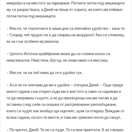
микробуса на мястото за паркиране. Потните петна под мишниците
му се разрастваха, а Джей не беше от хората, на които им избиват
потни петна под мишниците.
– Мисля, че тоалетните в наши дни са обичайно удобство – каза тя.
– Според теб трудно ли е да свириш на акордеон? Ако си спомняш,
аз не съм особено музикална.
– Цялото Източно крайбрежие може да си спомни колко си
немузикална. Наистина, Шугър, не знам какво си мислиш.
– Мисля, че на теб няма да ти е удобно тук.
– Аз и не се опитвам да ми е удобно – отвърна Джей. – Още преди
много години съм открил къде ми е мястото и само се надявам и
ти да направиш същото, а не да прехвърчаш насам-натам и да
оставяш след себе си опашка от разтревожени умопобъркани,
които се чудят как изобщо ще оцелеят, щом си отидеш. Виждам го
всяка година, когато те местя, и това ме тревожи почти до смърт.
– По-кротко, Джей. Те не са луди. Те са мои приятели. А аз говорех