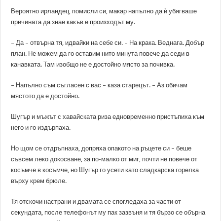
Вероятно ирландец, помисли си, макар напълно да ѝ убягваше
причината да знае какъв е произходът му.
– Да – отвърна тя, идвайки на себе си. – На крака. Веднага. Добър
план. Не можем да го оставим нито минута повече да седи в
канавката. Там изобщо не е достойно място за почивка.
– Напълно съм съгласен с вас – каза старецът. – Аз обичам
мястото да е достойно.
Шугър и мъжът с хавайската риза едновременно пристъпиха към
него и го издърпаха.
Но щом се отдръпнаха, допряха опакото на ръцете си – беше
съвсем леко докосване, за по-малко от миг, почти не повече от
косъмче в косъмче, но Шугър го усети като сладкарска горелка
върху крем брюле.
Тя отскочи настрани и двамата се спогледаха за части от
секундата, после телефонът му пак зазвъня и тя бързо се обърна