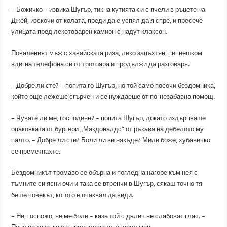
– Божичко – извика Шугър, тикна кутията си с пчели в ръцете на
Джей, изскочи от колата, преди да е успял да я спре, и пресече
улицата пред лекотоварен камион с надут клаксон.
Поваленият мъж с хавайската риза, леко запъхтян, пипнешком
вдигна телефона си от тротоара и продължи да разговаря.
– Добре ли сте? – попита го Шугър, но той само посочи бездомника,
който още лежеше сгърчен и се нуждаеше от по-незабавна помощ.
– Чувате ли ме, господине? – попита Шугър, докато издърпваше
опаковката от бургери „Макдоналдс“ от ръкава на дебелото му
палто. – Добре ли сте? Боли ли ви някъде? Мили боже, хубавичко
се преметнахте.
Бездомникът тромаво се обърна и погледна нагоре към нея с
тъмните си ясни очи и така се втренчи в Шугър, сякаш точно тя
беше човекът, когото е очаквал да види.
– Не, госпожо, не ме боли – каза той с далеч не слабоват глас. –