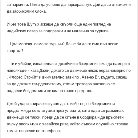
за паркинга. Няма да успееш да паркираш тук. Дай да се откажем и
да заобиколим блока.
И без това Шугър искаше да хвърли още един поглед на
индийския пазар за подправки и на магазина за туршии.
– Цял магазин само за туршии? Да не би да го има във всеки
квартал?
– Ти и убийци, изнасилвачи, джебчии и бездомни няма да намериш
навсякъде – каза Джей, докато се движеше някак неравномерно по
„Флорес Стрийт“ и внимателно зави по „Авеню В“, където, сякаш
за да докаже твърдението му, откъм тротоара внезапно се
надвеси бездомник и се килна точно пред тях.
Джей удари спирачки и успя да го избегне, но бездомникът
продължи да се клатушка през улицата, като едва се размина с
движещо се такси, преди да се спъне в бордюра и да връхлети
върху висок мъж с хавайска риза, който съвсем случайно стоеше
там и говореше по телефона.