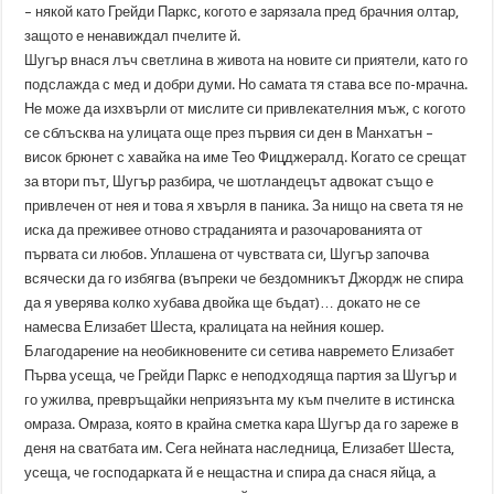
– някой като Грейди Паркс, когото е зарязала пред брачния олтар,
защото е ненавиждал пчелите й.
Шугър внася лъч светлина в живота на новите си приятели, като го
подслажда с мед и добри думи. Но самата тя става все по-мрачна.
Не може да изхвърли от мислите си привлекателния мъж, с когото
се сблъсква на улицата още през първия си ден в Манхатън –
висок брюнет с хавайка на име Тео Фицджералд. Когато се срещат
за втори път, Шугър разбира, че шотландецът адвокат също е
привлечен от нея и това я хвърля в паника. За нищо на света тя не
иска да преживее отново страданията и разочарованията от
първата си любов. Уплашена от чувствата си, Шугър започва
всячески да го избягва (въпреки че бездомникът Джордж не спира
да я уверява колко хубава двойка ще бъдат)… докато не се
намесва Елизабет Шеста, кралицата на нейния кошер.
Благодарение на необикновените си сетива навремето Елизабет
Първа усеща, че Грейди Паркс е неподходяща партия за Шугър и
го ужилва, превръщайки неприязънта му към пчелите в истинска
омраза. Омраза, която в крайна сметка кара Шугър да го зареже в
деня на сватбата им. Сега нейната наследница, Елизабет Шеста,
усеща, че господарката й е нещастна и спира да снася яйца, а