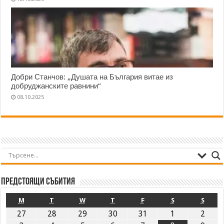
Добри Станчов: „Душата на България витае из
добруджанските равнини“
08.10.2025
Предстоящи събития
M
T
W
T
F
S
S
27
28
29
30
31
1
2