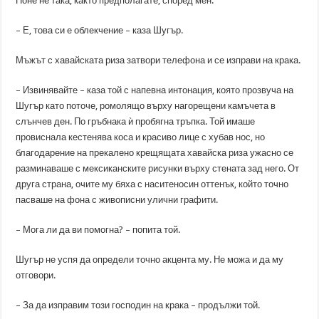
Поне не така, както предполагате, според мен.
– Е, това си е облекчение – каза Шугър.
Мъжът с хавайската риза затвори телефона и се изправи на крака.
– Извинявайте – каза той с напевна интонация, която прозвуча на
Шугър като поточе, ромолящо върху нагорещени камъчета в
слънчев ден. По гръбнака ѝ пробягна тръпка. Той имаше
провиснала кестенява коса и красиво лице с хубав нос, но
благодарение на прекалено крещящата хавайска риза ужасно се
разминаваше с мексиканските рисунки върху стената зад него. От
друга страна, очите му бяха с наситеносин оттенък, който точно
пасваше на фона с живописни улични графити.
– Мога ли да ви помогна? – попита той.
Шугър не успя да определи точно акцента му. Не можа и да му
отговори.
– За да изправим този господин на крака – продължи той.