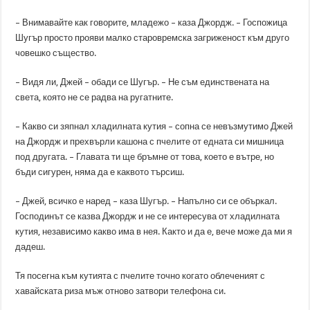
– Внимавайте как говорите, младежо – каза Джордж. – Госпожица
Шугър просто прояви малко старовремска загриженост към друго
човешко същество.
– Видя ли, Джей – обади се Шугър. – Не съм единствената на
света, която не се радва на ругатните.
– Какво си зяпнал хладилната кутия – сопна се невъзмутимо Джей
на Джордж и прехвърли кашона с пчелите от едната си мишница
под другата. – Главата ти ще бръмне от това, което е вътре, но
бъди сигурен, няма да е каквото търсиш.
– Джей, всичко е наред – каза Шугър. – Напълно си се объркал.
Господинът се казва Джордж и не се интересува от хладилната
кутия, независимо какво има в нея. Както и да е, вече може да ми я
дадеш.
Тя посегна към кутията с пчелите точно когато облеченият с
хавайската риза мъж отново затвори телефона си.