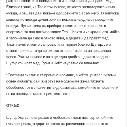
разтревожените от поведението й пчели спират да правят мед.
Елизабет знае, че Тео е точно това, от което господарката й има
нужда, и решава да й покаже одобрението си съм него. Тя напуска
кошера и отвежда целия рояк на покрива на една от съседните
сгради. Шугър отива да прибере пчелите си и открива, че в
апартамента под покрива живее Тео… Както и че кралицата-майка
е започнала да снася отново яйца, а децата й да правят мед.
Така пчелите, които са провалили първия брак на Шугър, сега
стават причина тя да се омъжи отново, този път за правилния
човек. Роякът помага и на още една двойка – докато заедно с
Шугър събират мед, Руби и Нейт неусетно се влюбват…
“Сватбени пчели” е съвременен романс, в който централни теми,
освен любовта, са и животът на модерните жени, тяхната
обсебеност от външния им вид, самотата, семейните отношения и
не на последно място приятелството.
ОТКЪС
Шугър Уолъс не вярваше в любовта от пръв поглед,но нейните
пчели вярваха, а дори не ожеха да различават червеното от