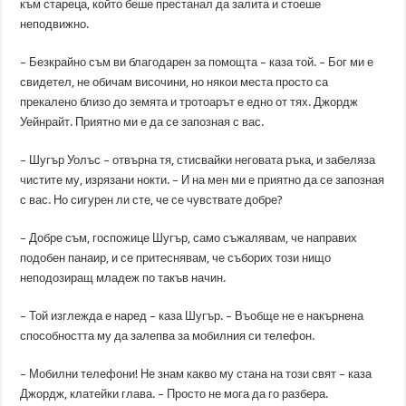
към стареца, който беше престанал да залита и стоеше
неподвижно.
– Безкрайно съм ви благодарен за помощта – каза той. – Бог ми е
свидетел, не обичам височини, но някои места просто са
прекалено близо до земята и тротоарът е едно от тях. Джордж
Уейнрайт. Приятно ми е да се запозная с вас.
– Шугър Уолъс – отвърна тя, стисвайки неговата ръка, и забеляза
чистите му, изрязани нокти. – И на мен ми е приятно да се запозная
с вас. Но сигурен ли сте, че се чувствате добре?
– Добре съм, госпожице Шугър, само съжалявам, че направих
подобен панаир, и се притеснявам, че съборих този нищо
неподозиращ младеж по такъв начин.
– Той изглежда е наред – каза Шугър. – Въобще не е накърнена
способността му да залепва за мобилния си телефон.
– Мобилни телефони! Не знам какво му стана на този свят – каза
Джордж, клатейки глава. – Просто не мога да го разбера.