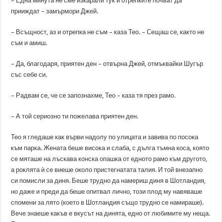
– Една минута не сме изкарали тук и отрепките почват да
прииждат – замърмори Джей.
– Всъщност, аз и отрепка не съм – каза Тео. – Сещаш се, както не
съм и амиш.
– Да, благодаря, приятен ден – отвърна Джей, отмъквайки Шугър
със себе си.
– Радвам се, че се запознахме, Тео – каза тя през рамо.
– А той сериозно ти пожелава приятен ден.
Тео я гледаше как върви надолу по улицата и завива по посока
към парка. Жената беше висока и слаба, с дълга тъмна коса, която
се мяташе на лъскава конска опашка от едното рамо към другото,
а роклята ѝ се виеше около пристегнатата талия. И той внезапно
си помисли за диня. Беше трудно да намериш диня в Шотландия,
но даже и преди да беше опитвал лично, този плод му навяваше
спомени за лято (което в Шотландия също трудно се намираше).
Вече знаеше какъв е вкусът на динята, едно от любимите му неща.