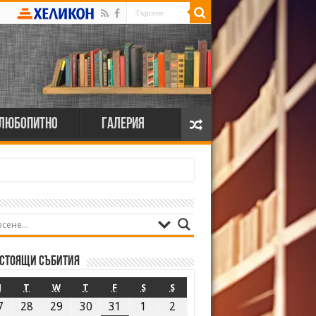
Любопитно
Галерия
стоящи събития
M
T
W
T
F
S
S
7
28
29
30
31
1
2