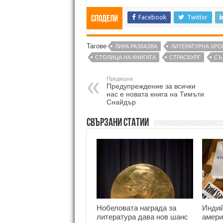
Facebook
Twitter
Сподели
Тагове
ЛИРА РАЗКАЗВА
ЛИТЕРАТУРНА ХРО
СТОЛИЦА НА КНИГАТА
СТРАСБУРГ
СЪ
Предишна
Предупреждение за всички
нас е новата книга на Тимъти
Снайдър
Свързани статии
Нобеловата награда за
Индий
литература дава нов шанс
амери