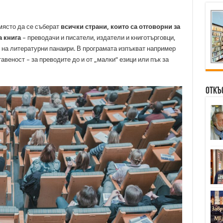
 място да се съберат
всички страни, които са отговорни за
а книга
– преводачи и писатели, издатели и книготърговци,
 на литературни панаири. В програмата изпъкват например
авеност – за преводите до и от „малки“ езици или пък за
Откъ