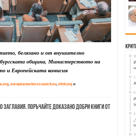
Крит
тието, белязано и от внушително
3
асбургската община, Министерството на
И
н
то и Европейската комисия
1
А
a.org
,
europeanwriterscouncil.eu
,
efnil.org
и
0
И
з
00 заглавия. Поръчайте доказано добри книги от
2
„
п
1