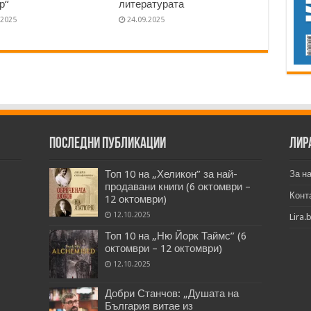
р“
литературата
.2025
24.09.2025
Последни публикации
Лир
Топ 10 на „Хеликон” за най-
За н
продавани книги (6 октомври –
Конт
12 октомври)
12.10.2025
Lira.
Топ 10 на „Ню Йорк Таймс” (6
октомври – 12 октомври)
12.10.2025
Добри Станчов: „Душата на
България витае из