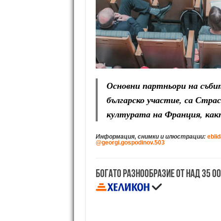
Основни партньори на съби
българско участие, са Стр
културата на Франция, как
Информация, снимки и илюстрации:
eblid
@georgi.gospodinov.503
Богато разнообразие от над 35 0