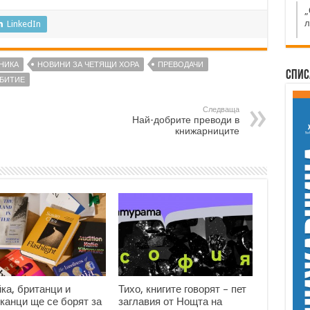
„
л
LinkedIn
НИКА
НОВИНИ ЗА ЧЕТЯЩИ ХОРА
ПРЕВОДАЧИ
Спис
БИТИЕ
Следваща
Най-добрите преводи в
книжарниците
ка, британци и
Тихо, книгите говорят – пет
канци ще се борят за
заглавия от Нощта на