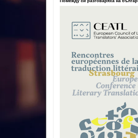
Помежду си разговаряха на българ