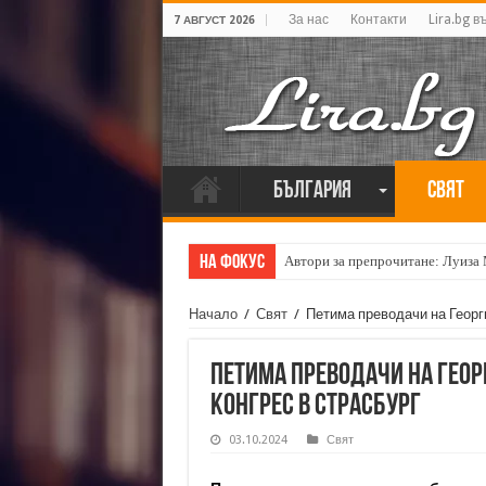
За нас
Контакти
Lira.bg в
7 АВГУСТ 2026
България
Свят
На фокус
Автори за препрочитане: Луиза
Начало
/
Свят
/
Петима преводачи на Георг
Петима преводачи на Геор
конгрес в Страсбург
03.10.2024
Свят