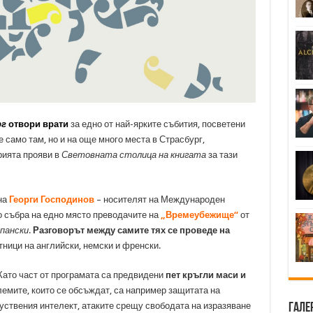
рг
отвори врати
за едно от най-ярките събития, посветени
 само там, но и на още много места в Страсбург,
рията прояви в
Световната столица на книгата
за тази
на
Георги Господинов
– носителят на Международен
о събра на едно място преводачите на
„Времеубежище“
от
пански
.
Разговорът между самите тях се проведе на
тници на английски, немски и френски.
 Като част от програмата са предвидени
пет кръгли маси и
лемите, които се обсъждат, са например защитата на
куствения интелект, атаките срещу свободата на изразяване
Гале