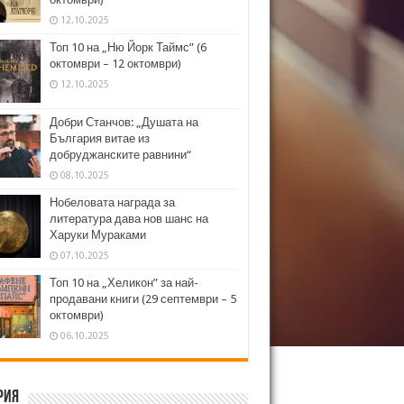
12.10.2025
Топ 10 на „Ню Йорк Таймс” (6
октомври – 12 октомври)
12.10.2025
Добри Станчов: „Душата на
България витае из
добруджанските равнини“
08.10.2025
Нобеловата награда за
литература дава нов шанс на
Харуки Мураками
07.10.2025
Топ 10 на „Хеликон” за най-
продавани книги (29 септември – 5
октомври)
06.10.2025
рия