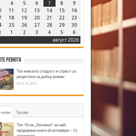
3
4
5
6
7
8
9
0
11
12
13
14
15
16
7
18
19
20
21
22
23
4
25
26
27
28
29
30
1
1
2
3
4
5
6
август 2026
те ревюта
Топ книгата: сладост и страст са
рецептата за добър роман
03.10.2025
-нови
Тагове
Топ 10 на „Хеликон” за най-
продавани книги (6 октомври – 12
октомври)