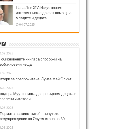
Папа Лъв XIV: Изкуственият
интелект може да е от помощ за
младите и децата
04.07.2025
ика
0.09.2025
 обикновените книги са способни на
еобикновени неща
2.09.2025
втори за препрочитане: Луиза Мей Олкът
3.09.2025
задора Муун помага да превърнем децата в
апалени читатели
2.08.2025
Фермата на животните“ – нечутото
редупреждение на Оруел стана на 80
9.08.2025