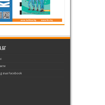
а.бг
ас
акти
bg във Facebook