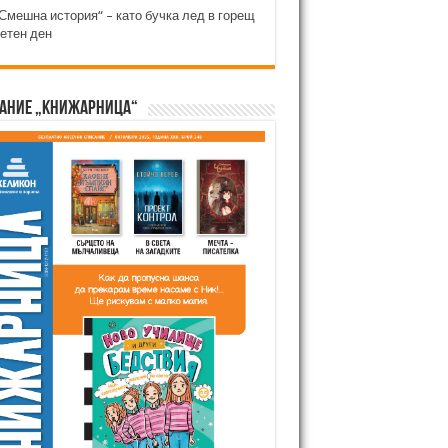
Смешна история“ – като бучка лед в горещ
етен ден
ание „Книжарница“