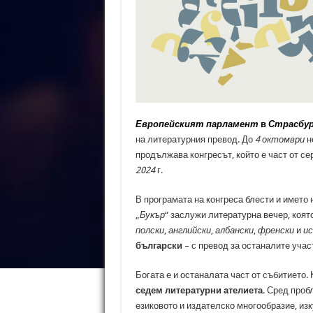
Европейският парламент
в
Страсбу
на литературния превод. До
4 октомври
не
продължава конгресът, който е част от се
2024
г.
В програмата на конгреса блести и името 
„
Букър
“ заслужи литературна вечер, коят
полски
,
английски
,
албански
,
френски
и
ис
български
– с превод за останалите учас
Богата е и останалата част от събитието.
седем литературни ателиета
. Сред проб
езиковото и издателско многообразие, из