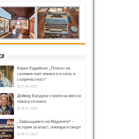
си
Кирил Кадийски: „Плачът на
големия поет винаги е и сила, и
съпричастност“
01.09.2025
Дейвид Балдачи стреля на месо в
новата си книга
18.07.2025
„Завръщането на Медичите“ –
история за власт, поквара и смърт
08.07.2025