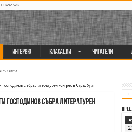
ъв Facebook
Интервю
Класации
Читатели
 Мей Олкът
и Господинов събра литературен конгрес в Страсбург
ги Господинов събра литературен
Пред
2