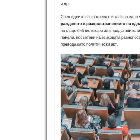
и др.
Сред идеите на конгреса е и тази на едно
раждането и разпространението на едн
но също библиотекари или представители
панели, посветени на езиковата равнопост
превода като политически акт.