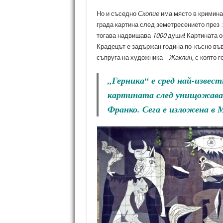
Но и съседно
Скопие
има място в кримина
града картина след земетресението през
тогава надвишава
1000
души! Картината о
Крадецът е задържан година по-късно въ
съпруга на художника –
Жаклин
, с която 
„Герника“ е сред най-извес
картината след унищожава
Франко. Сега е изложена в 