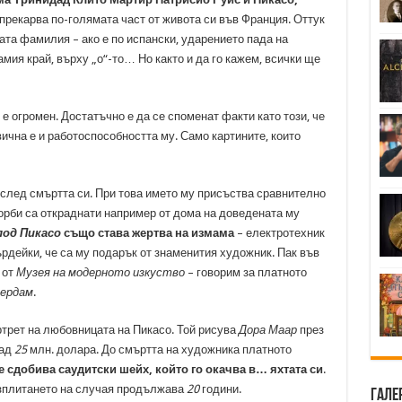
прекарва по-голямата част от живота си във Франция. Оттук
ата фамилия – ако е по испански, ударението пада на
амия край, върху „о“-то… Но както и да го кажем, всички ще
 е огромен. Достатъчно е да се споменат факти като този, че
вична е и работоспособността му. Само картините, които
 след смъртта си. При това името му присъства сравнително
ворби са откраднати например от дома на доведената му
лод Пикасо
също става жертва на измама
– електротехник
рдейки, че са му подарък от знаменития художник. Пак във
 от
Музея на модерното изкуство
– говорим за платното
ердам
.
ртрет на любовницата на Пикасо. Той рисува
Дора Маар
през
над
25
млн. долара. До смъртта на художника платното
се сдобива саудитски шейх, който го окачва в… яхтата си
.
азплитането на случая продължава
20
години.
Гале