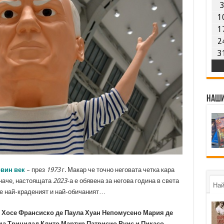
1
1
2
3
Наши
овин век
– през
1973
г. Макар че точно неговата четка кара
иначе, настоящата
2023
-а е обявена за негова година в света
Най
й е най-краденият и най-обичаният…
 Хосе Франсиско де Паула Хуан Непомусено Мария де
а Тринидад Клито Мартир Патрисио Руис и Пикасо,