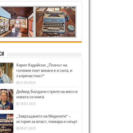
си
Кирил Кадийски: „Плачът на
големия поет винаги е и сила, и
съпричастност“
01.09.2025
Дейвид Балдачи стреля на месо в
новата си книга
18.07.2025
„Завръщането на Медичите“ –
история за власт, поквара и смърт
08.07.2025