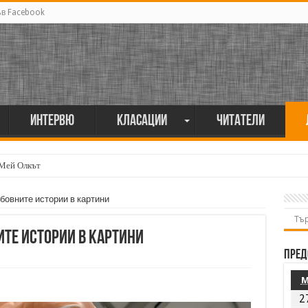
ъв Facebook
Интервю
Класации
Читатели
 Мей Олкът
мия поет винаги е и сила, и съпричастност“
овните истории в картини
те истории в картини
Пред
2