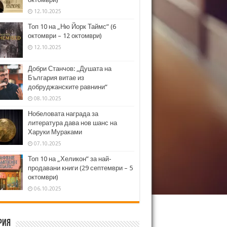
12.10.2025
Топ 10 на „Ню Йорк Таймс” (6
октомври – 12 октомври)
12.10.2025
Добри Станчов: „Душата на
България витае из
добруджанските равнини“
08.10.2025
Нобеловата награда за
литература дава нов шанс на
Харуки Мураками
07.10.2025
Топ 10 на „Хеликон” за най-
продавани книги (29 септември – 5
октомври)
06.10.2025
рия