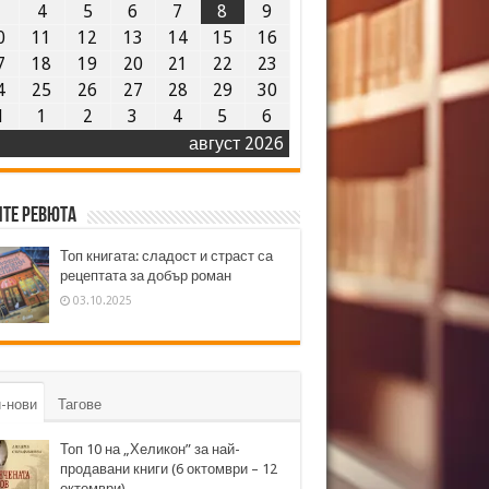
3
4
5
6
7
8
9
0
11
12
13
14
15
16
7
18
19
20
21
22
23
4
25
26
27
28
29
30
1
1
2
3
4
5
6
август 2026
те ревюта
Топ книгата: сладост и страст са
рецептата за добър роман
03.10.2025
-нови
Тагове
Топ 10 на „Хеликон” за най-
продавани книги (6 октомври – 12
октомври)