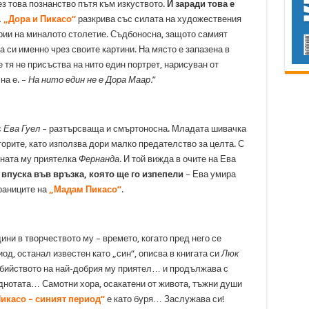
ез това познанство пътя към изкуството.
И заради това е
.
„Дора и Пикасо“
разкрива със силата на художествения
рии на миналото столетие. Съдбоносна, защото самият
 си именно чрез своите картини. На място е запазена в
е тя не присъства на нито един портрет, нарисуван от
на е. –
На нито един не е Дора Маар.
”
с
Ева Гуел
– разтърсваща и смъртоносна. Младата шивачка
орите, като използва дори малко предателство за целта. С
ната му приятелка
Фернанда
. И той вижда в очите на Ева
впуска във връзка, която ще го изпепели
– Ева умира
траниците на
„Мадам Пикасо“
.
ини в творчеството му – времето, когато пред него се
од, останал известен като „син“, описва в книгата си
Люк
убийството на най-добрия му приятел… и продължава с
еднотата… Самотни хора, осакатени от живота, тъжни души
икасо – синият период“
е като буря… Заслужава си!