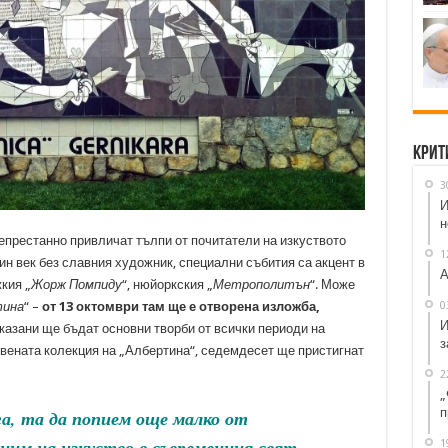
Крит
3
И
н
непрестанно привличат тълпи от почитатели на изкуството
1
вин век без славния художник, специални събития са акцент в
А
жкия „
Жорж Помпиду
“, нюйоркския „
Метрополитън
“. Може
0
тина
“ –
от 13 октомври там ще е отворена изложба,
И
оказани ще бъдат основни творби от всички периоди на
з
твената колекция на „Албертина“, седемдесет ще пристигнат
2
„
п
а, та да попием още малко от
ним на изкуство в съвременния свят –
1