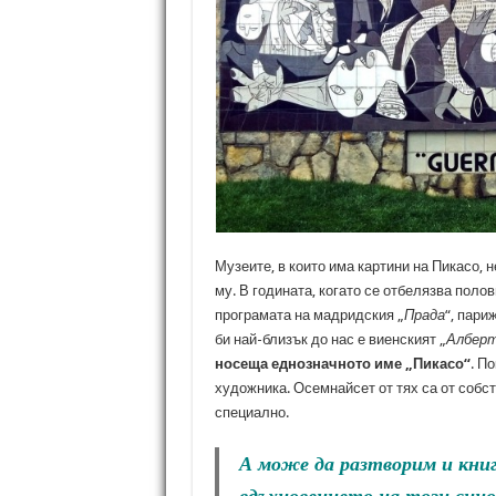
Музеите, в които има картини на Пикасо, 
му. В годината, когато се отбелязва поло
програмата на мадридския „
Прада
“, пари
би най-близък до нас е виенският „
Албер
носеща еднозначното име „Пикасо“
. П
художника. Осемнайсет от тях са от собс
специално.
А може да разтворим и книг
вдъхновението на този сино