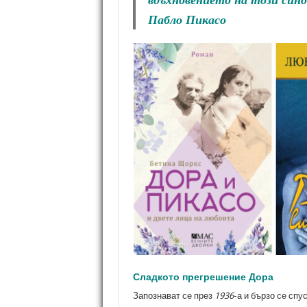
Пабло Пикасо
Сладкото прегрешение Дора
Запознават се през
1936
-а и бързо се спу