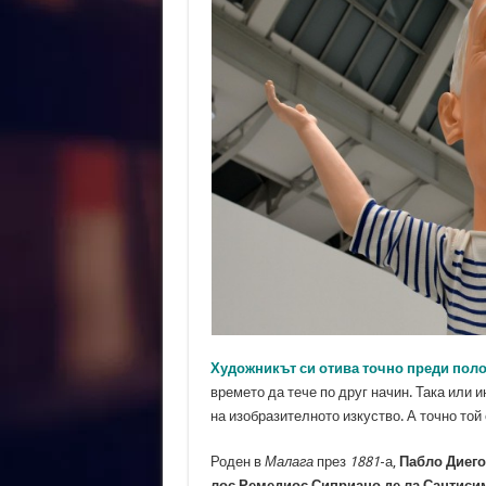
Художникът си отива точно преди пол
времето да тече по друг начин. Така или 
на изобразителното изкуство. А точно то
Роден в
Малага
през
1881
-а,
Пабло Диего
лос Ремедиос Сиприано де ла Сантисим