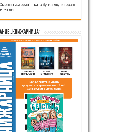
Смешна история“ – като бучка лед в горещ
етен ден
ание „Книжарница“