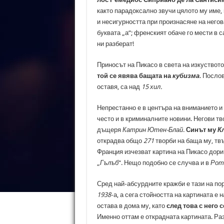
както парадоксално звучи цялото му име, 
и несигурността при произнасяне на негов
буквата „а“; френският обаче го мести в с
ни разберат!
Приносът на Пикасо в света на изкуството
той се явява бащата на
кубизма
. Посло
оставя, са над
15 хил.
Непрестанно е в центъра на вниманието и
често и в криминалните новини. Негови т
дъщеря
Катрин Ютен-Блай
.
Синът му
К
открадва общо
271
творби на баща му, твъ
Франция изчезват картина на Пикасо дори
„
Гълъб
“. Нещо подобно се случва и в
Рот
Сред най-абсурдните кражби е тази на по
1938
-а, а сега стойността на картината е 
остава в дома му, като
след това с него 
Именно оттам е открадната картината. Р