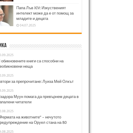
Папа Лъв XIV: Изкуственият
интелект може да е от помощ за
младите и децата
04.07.2025
ика
0.09.2025
 обикновените книги са способни на
еобикновени неща
2.09.2025
втори за препрочитане: Луиза Мей Олкът
3.09.2025
задора Муун помага да превърнем децата в
апалени читатели
2.08.2025
Фермата на животните“ – нечутото
редупреждение на Оруел стана на 80
9.08.2025