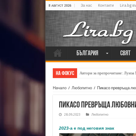
За нас
Контакти
Lira.bg в
8 АВГУСТ 2026
България
Свят
На фокус
Автори за препрочитане: Луиза
Кирил Кадийски: „Плачът на голе
Начало
/
Любопитно
/
Пикасо превръща люб
Пикасо превръща любовни
28.09.2023
Любопитно
2023
-а е под неговия знак