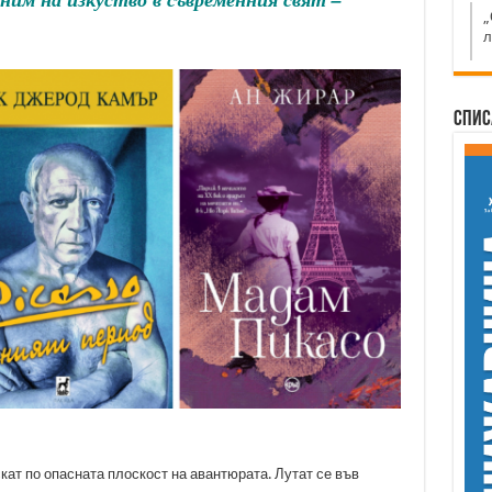
„
л
Спис
скат по опасната плоскост на авантюрата. Лутат се във