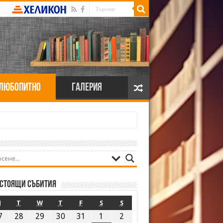
Любопитно
Галерия
стоящи събития
M
T
W
T
F
S
S
7
28
29
30
31
1
2