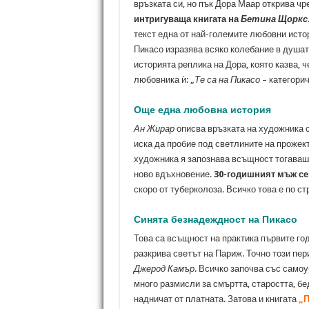
връзката си, но пък Дора Маар открива чр
интригуваща книгата на
Бетина Щоркс
текст една от най-големите любовни исто
Пикасо изразява всяко колебание в душата
историята реплика на Дора, която казва, ч
любовника ѝ: „
Те са на Пикасо
– категорич
Още една любовна история
Ан Жирар
описва връзката на художника 
иска да пробие под светлините на прожект
художника я запознава всъщност тогаваш
ново вдъхновение.
30-годишният мъж се 
скоро от туберколоза. Всичко това е по с
Синята безнадеждност на Пикасо
Това са всъщност на практика първите год
разкрива светът на Париж. Точно този пери
Джерод Камър
. Всичко започва със само
много размисли за смъртта, старостта, б
надничат от платната. Затова и книгата
„П