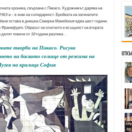
лната хроника, свързана с Пикасо. Художникът дарява на
1963
-а – в знак на солидарност. Бройката на загиналите
баче остава в днешна
Северна Македония
едва шест години.
в
Франкфурт
. Образът на платното е всъщност на втората
го делят повече от
50
години разлика…
тните творби на Пикасо. Рисува
Откъ
нето на баското селище от режима на
Музея на кралица София