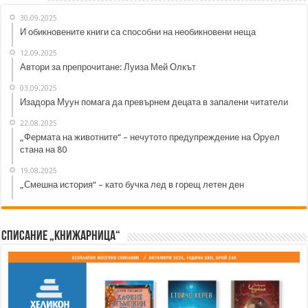
30.09.2025
И обикновените книги са способни на необикновени неща
12.09.2025
Автори за препрочитане: Луиза Мей Олкът
03.09.2025
Изадора Муун помага да превърнем децата в запалени читатели
22.08.2025
„Фермата на животните“ – нечутото предупреждение на Оруел
стана на 80
19.08.2025
„Смешна история“ – като бучка лед в горещ летен ден
Списание „Книжарница“