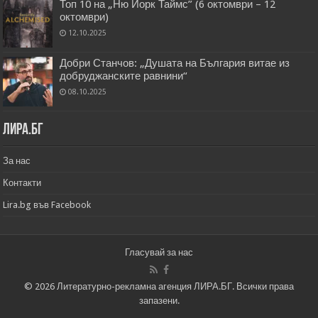
Топ 10 на „Ню Йорк Таймс” (6 октомври – 12
октомври)
12.10.2025
Добри Станчов: „Душата на България витае из
добруджанските равнини“
08.10.2025
Лира.бг
За нас
Контакти
Lira.bg във Facebook
Гласувай за нас
© 2026 Литературно-рекламна агенция ЛИРА.БГ. Всички права
запазени.