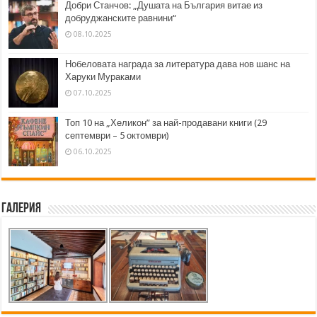
Добри Станчов: „Душата на България витае из
добруджанските равнини“
08.10.2025
Нобеловата награда за литература дава нов шанс на
Харуки Мураками
07.10.2025
Топ 10 на „Хеликон” за най-продавани книги (29
септември – 5 октомври)
06.10.2025
Галерия