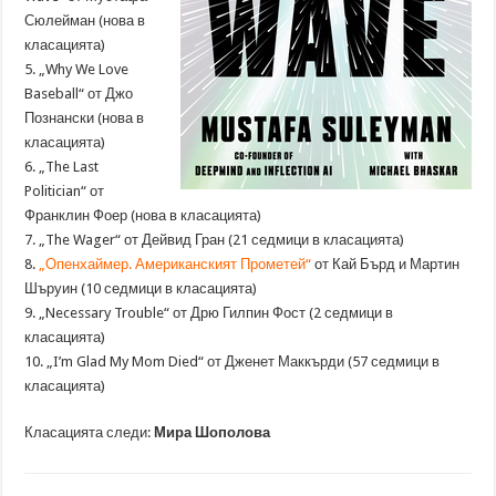
Сюлейман (нова в
класацията)
5. „Why We Love
Baseball“ от Джо
Познански (нова в
класацията)
6. „The Last
Politician“ от
Франклин Фоер (нова в класацията)
7. „The Wager“ от Дейвид Гран (21 седмици в класацията)
8.
„Опенхаймер. Американският Прометей“
от Кай Бърд и Мартин
Шъруин (10 седмици в класацията)
9. „Necessary Trouble“ от Дрю Гилпин Фост (2 седмици в
класацията)
10. „I’m Glad My Mom Died“ от Дженет Маккърди (57 седмици в
класацията)
Класацията следи:
Мира Шополова