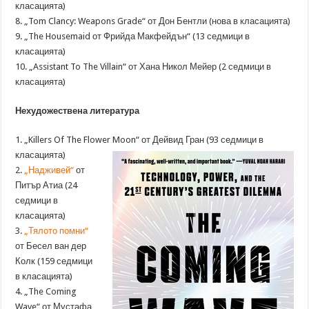
класацията)
8. „Tom Clancy: Weapons Grade“ от Дон Бентли (нова в класацията)
9. „The Housemaid от Фрийда Макфейдън“ (13 седмици в
класацията)
10. „Assistant To The Villain“ от Хана Никол Мейер (2 седмици в
класацията)
Нехудожествена литература
1. „Killers Of The Flower Moon“ от Дейвид Гран (93 седмици в
класацията)
2.
„Надживей“
от
Питър Атиа (24
седмици в
класацията)
3.
„Тялото помни“
от Бесел ван дер
Колк (159 седмици
в класацията)
4. „The Coming
Wave“ от Мустафа