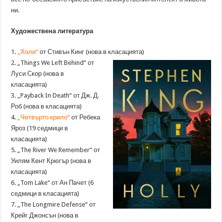
ни.
Художествена литература
1.
„Холи“
от Стивън Кинг (нова в класацията)
2. „Things We Left Behind“ от
Луси Скор (нова в
класацията)
3. „Payback In Death“ от Дж. Д.
Роб (нова в класацията)
4.
„Четвърто крило“
от Ребека
Яроз (19 седмици в
класацията)
5. „The River We Remember“ от
Уилям Кент Крюгър (нова в
класацията)
6. „Tom Lake“ от Ан Пачет (6
седмици в класацията)
7. „The Longmire Defense“ от
Крейг Джонсън (нова в