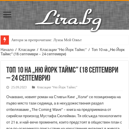
Автори за препрочитане: Луиза Мей Олкът
Начало
/
Класации
/
Класации "Ню Йорк Таймс"
/
Топ 10 на „Ню Йорк
Таймс” (18 септември – 24 септември)
Топ 10 на „Ню Йорк Таймс” (18 септември
– 24 септември)
25.09.2023
Класации "Ню Йорк Таймс"
Очаквано, новият роман на Стивън Кинг „Холи“ се позиционира на
първо място тази седмица, а в нехудожествения раздел
отбелязваме „The Coming Wave“ – книга на предприемача от
сирийски произход Мустафа Сюлейман. Тя обсъжда технологиите
от 21 в. и най-вече промените, които предстоят в обществен план с
все по-осезаемото присъствие на изкуствения интелект в живота