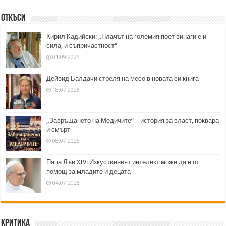
Откъси
Кирил Кадийски: „Плачът на големия поет винаги е и
сила, и съпричастност“
01.09.2025
Дейвид Балдачи стреля на месо в новата си книга
18.07.2025
„Завръщането на Медичите“ – история за власт, поквара
и смърт
08.07.2025
Папа Лъв XIV: Изкуственият интелект може да е от
помощ за младите и децата
04.07.2025
Критика