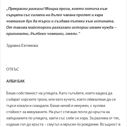
„Прекрасни разкази! Мощна проза, която потича към
сърцата със силата на дълго чакана пролет и кара
човешкия дух да търси и създава пътеки към истината.
От такива майсторски разказани истории имаме нужда –
оригинални, дълбоко човешки, смели.“
Здравка Евтимова
ОТКЪС
АЛБИ БАК
Беше собственост на улицата. Като гълъбите, които кацаха да
събират хорските трохи, или като кучето, което обикаляше да си
търси кокали и скандали. Беше ничий и ненужен, с нулева
стойност за минувачите. На ръст стигаше почти до кръста на
забързаните по улицата, заети със себе си хора. За разлика от тях,
ходеше гол до кръста – смугъл и мръсен по рождение. Всъщност в