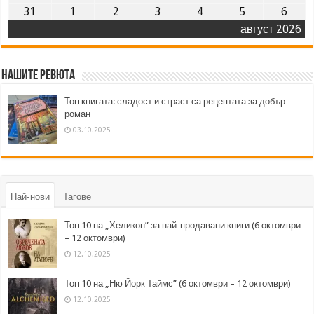
31
1
2
3
4
5
6
август 2026
Нашите ревюта
Топ книгата: сладост и страст са рецептата за добър
роман
03.10.2025
Най-нови
Тагове
Топ 10 на „Хеликон” за най-продавани книги (6 октомври
– 12 октомври)
12.10.2025
Топ 10 на „Ню Йорк Таймс” (6 октомври – 12 октомври)
12.10.2025