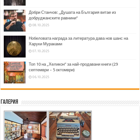
Добри Станчов: „Душата на България витае из
добруджанските равнини“
08.10.2025
Нобеловата награда за литература дава нов шанс на
Харуки Мураками
07.10.2025
Топ 10 на „Хеликон” за най-продавани книги (29
септември – 5 октомври)
06.10.2025
Галерия