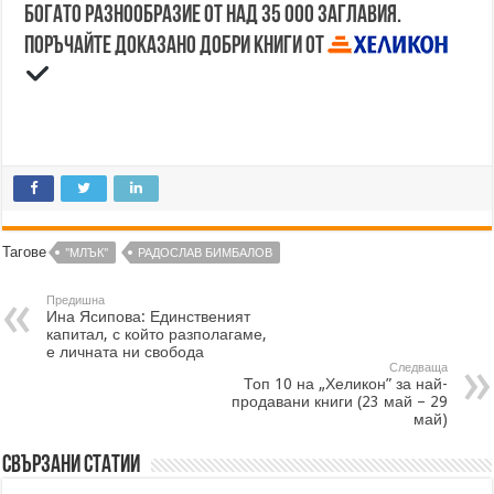
Богато разнообразие от над 35 000 заглавия.
Поръчайте доказано добри книги от
Тагове
"МЛЪК"
РАДОСЛАВ БИМБАЛОВ
Предишна
Ина Ясипова: Единственият
капитал, с който разполагаме,
е личната ни свобода
Следваща
Топ 10 на „Хеликон” за най-
продавани книги (23 май – 29
май)
Свързани статии