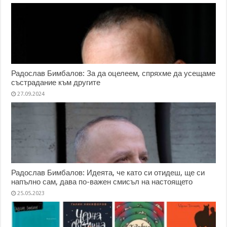
Радослав Бимбалов: За да оцелеем, спряхме да усещаме
състрадание към другите
27.09.2024
Радослав Бимбалов: Идеята, че като си отидеш, ще си
напълно сам, дава по-важен смисъл на настоящето
25.05.2023