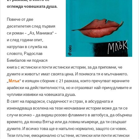
оглежда човешката душа.
Повече от две
десетилетия след първия
си роман – „Аз, Маниака“ –
и след години опит,
натрупан в служба на
словото, Радослав
Бимбалов ни поднася
книга с истински и почти истински истории, за да припомни, че
думите и животът имат своята цена. И понякога тя е мълчанието.
„
Млък
“ е изящен сборник с 21 разказа, които пречупват мрачните
арабески на действителността, но и отразяват най-причудливите и
чупливи извивки на човешката душа.
В свят на парадокси, сърдечност и страх, в абсурдната и
изненадваща вселена на тези неочаквани истории може да ти се
случи всичко – да видиш розово фламинго в автобуса, да обърнеш
времето, да яхнеш Вятър или да ловиш мъмреци, да ти свършат
думите. И всичко това ще е напълно нормално, защото си човек.
Тези плътни, емоционално сгъстени, истински или почти истински