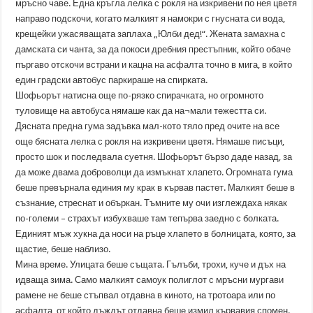
мръсно чаве. Една кръгла лелка с рокля на изкривени по нея цветя
направо подскочи, когато малкият я намокри с гнусната си вода,
крещейки ужасяващата заплаха „Юлби дед!“. Жената замахна с
дамската си чанта, за да покоси дребния престъпник, който обаче
пъргаво отскочи встрани и кацна на асфалта точно в мига, в който
един градски автобус паркираше на спирката.
Шофьорът натисна още по-рязко спирачката, но огромното
туловище на автобуса нямаше как да на¬мали тежестта си.
Дясната предна гума задъвка мал-кото тяло пред очите на все
още бясната лелка с рокля на изкривени цветя. Нямаше писъци,
просто шок и последвала суетня. Шофьорът бързо даде назад, за
да може двама доброволци да измъкнат хлапето. Огромната гума
беше превърнала единия му крак в кървав пастет. Малкият беше в
съзнание, стреснат и объркан. Тъмните му очи изглеждаха някак
по-големи – страхът избухваше там тепърва заедно с болката.
Единият мъж хукна да носи на ръце хлапето в болницата, която, за
щастие, беше наблизо.
Мина време. Улицата беше същата. Гълъби, трохи, куче и дъх на
идваща зима. Само малкият самоук полиглот с мръсни мургави
рамене не беше стъпвал отдавна в киното, на тротоара или по
асфалта, от който дъждът отдавна беше измил кървавия спомен.