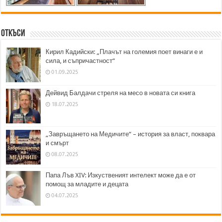
Откъси
Кирил Кадийски: „Плачът на големия поет винаги е и
сила, и съпричастност“
01.09.2025
Дейвид Балдачи стреля на месо в новата си книга
18.07.2025
„Завръщането на Медичите“ – история за власт, поквара
и смърт
08.07.2025
Папа Лъв XIV: Изкуственият интелект може да е от
помощ за младите и децата
04.07.2025