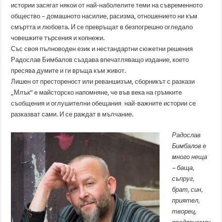
истории засягат някои от най-наболелите теми на съвременното
общество – домашното насилие, расизма, отношението ни към
смъртта и любовта. И се превръщат в безпогрешно огледало
човешките търсения и копнежи.
Със своя пълноводен език и нестандартни сюжетни решения
Радослав Бимбалов създава впечатляващо издание, което
пресява думите и ги връща към живот.
Лишен от престореност или реваншизъм, сборникът с разкази
„Млък“ е майсторско напомняне, че във века на гръмките
съобщения и оглушителни обещания най-важните истории се
разказват сами. И се раждат в мълчание.
Радослав
Бимбалов е
много неща
– баща,
съпруг,
брат, син,
приятел,
творец,