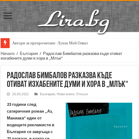
Автори за препрочитане: Луиза Мей Олкът
Кирил Кадийски: „Плачът на големия поет винаги е и сила, и съпричаст
Начало
/
България
/
Радослав Бимбалов разказва къде отиват
изхабените думи и хора в „Млък“
Радослав Бимбалов разказва къде
отиват изхабените думи и хора в „Млък“
26.05.2022
България
,
Нови книги
,
Откъси
23 години след
сатиричния роман „Аз,
Маниака“ един от
водещите рекламисти в
България се завръща с
21 разказа, в които се