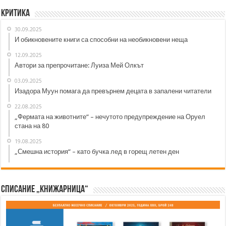
Критика
30.09.2025
И обикновените книги са способни на необикновени неща
12.09.2025
Автори за препрочитане: Луиза Мей Олкът
03.09.2025
Изадора Муун помага да превърнем децата в запалени читатели
22.08.2025
„Фермата на животните“ – нечутото предупреждение на Оруел
стана на 80
19.08.2025
„Смешна история“ – като бучка лед в горещ летен ден
Списание „Книжарница“