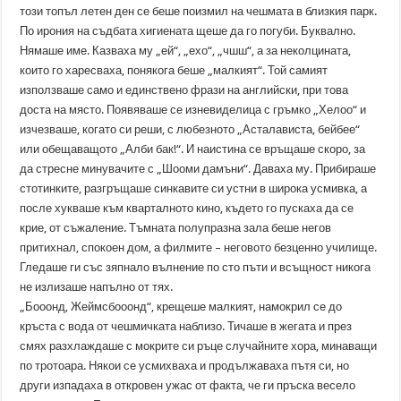
този топъл летен ден се беше поизмил на чешмата в близкия парк.
По ирония на съдбата хигиената щеше да го погуби. Буквално.
Нямаше име. Казваха му „ей“, „ехо“, „чшш“, а за неколцината,
които го харесваха, понякога беше „малкият“. Той самият
използваше само и единствено фрази на английски, при това
доста на място. Появяваше се изневиделица с гръмко „Хелоо“ и
изчезваше, когато си реши, с любезното „Асталависта, бейбее“
или обещаващото „Алби бак!“. И наистина се връщаше скоро, за
да стресне минувачите с „Шооми дамъни“. Даваха му. Прибираше
стотинките, разгръщаше синкавите си устни в широка усмивка, а
после хукваше към кварталното кино, където го пускаха да се
крие, от съжаление. Тъмната полупразна зала беше негов
притихнал, спокоен дом, а филмите – неговото безценно училище.
Гледаше ги със зяпнало вълнение по сто пъти и всъщност никога
не излизаше напълно от тях.
„Бооонд, Жеймсбооонд“, крещеше малкият, намокрил се до
кръста с вода от чешмичката наблизо. Тичаше в жегата и през
смях разхлаждаше с мокрите си ръце случайните хора, минаващи
по тротоара. Някои се усмихваха и продължаваха пътя си, но
други изпадаха в откровен ужас от факта, че ги пръска весело