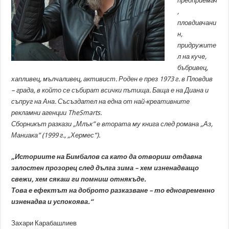
предприемач
,
пловдивчани
н,
придружите
л на куче,
бъбривец,
хапливец, мълчаливец, активист. Роден е през 1973 г. в Пловдив
– града, в който се събират всички пътища. Баща е на Диана и
съпруг на Ана. Съсъздател на една от най-креативните
рекламни агенции TheSmarts.
Сборникът разкази „Млък” е втората му книга след романа „Аз,
Маниака” (1999 г., „Хермес”).
„Историите на Бимбалов са като да отвориш отдавна
залостен прозорец след дълга зима – хем изненадващо
свежи, хем сякаш ги помниш отнякъде.
Това е ефектът на доброто разказване – то едновременно
изненадва и успокоява.“
Захари Карабашлиев