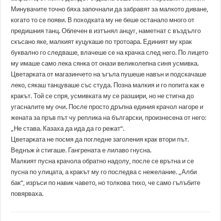
Минувачите точно бяха започнали да забравят за малкото диване,
когато то се появи. В походката му не беше останало много от
предишния танц. Облечен в изтънял анцуг, наметнат с въздълго
скъсано яке, малкият куцукаше по тротоара. Единият му крак
буквално го следваше, влачеше се на крачка след него. По лицето
му имаше само лека сянка от онази великолепна синя усмивка.
Цветарката от магазинчето на ъгъла пушеше навън и подскачаше
леко, сякаш танцуваше със студа. Позна малкия и го попита как е
кракът. Той се спря, усмивката му се разшири, но не стигна до
угасналите му очи. После просто дръпна единия крачол нагоре и
жената за пръв път чу реплика на български, произнесена от него:
„Не става. Казаха да ида да го режат“.
Цветарката не посмя да погледне заголения крак втори път.
Веднъж ѝ стигаше. Гангрената е лилаво гнусна.
Малкият пусна крачола обратно надолу, после се врътна и се
пусна по улицата, а кракът му го последва с нежелание. „Алби
бак“, изръси по навик чавето, но толкова тихо, че само гълъбите
повярваха.