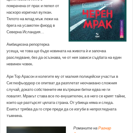
помрачена от прах и пепел от
наскоро изригнал вулкан.
Тялото на млад мъж лежи на
брега на усамотен фиорд в
Северна Исландия…
Амбициозна репортерка
усеща, че това ще бъде новината на живота ѝ и започва
разследване, без да осъзнава, че от нея зависи съдбата на един
невинен човек.
Ари Тор Арасон и колегите му от малкия полицейски участък в
Сиглюфьордюр се опитват да разплетат неочаквано сложния
случай, докато собствените им вътрешни битки едва не ги
повалят. Мракът става все по-внушителен, а в него се крият тайни,
които ще разтърсят цялата страна. От убиеца няма и следа.
Екипът трябва да го спре преди да се изгуби в непрогледната
тъмнина.
Романите на
Рагнар