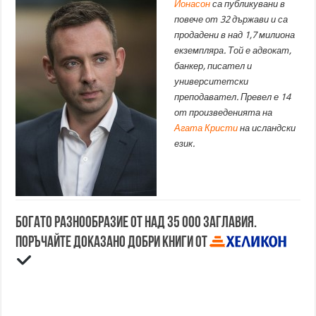
Йонасон
са публикувани в
повече от 32 държави и са
продадени в над 1,7 милиона
екземпляра. Той е адвокат,
банкер, писател и
университетски
преподавател. Превел е 14
от произведенията на
Агата Кристи
на исландски
език.
Богато разнообразие от над 35 000 заглавия.
Поръчайте доказано добри книги от