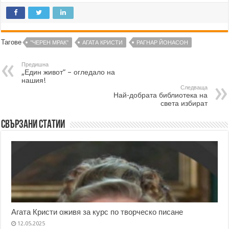
Тагове
"ЧЕРЕН МРАК"
АГАТА КРИСТИ
РАГНАР ЙОНАСОН
Предишна
„Един живот” – огледало на
нашия!
Следваща
Най-добрата библиотека на
света избират
Свързани статии
Агата Кристи оживя за курс по творческо писане
12.05.2025