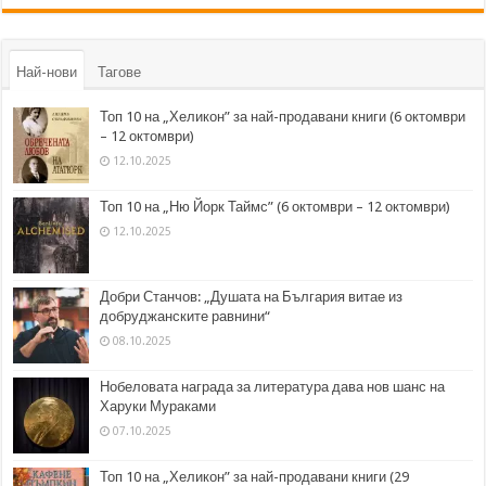
Най-нови
Тагове
Топ 10 на „Хеликон” за най-продавани книги (6 октомври
– 12 октомври)
12.10.2025
Топ 10 на „Ню Йорк Таймс” (6 октомври – 12 октомври)
12.10.2025
Добри Станчов: „Душата на България витае из
добруджанските равнини“
08.10.2025
Нобеловата награда за литература дава нов шанс на
Харуки Мураками
07.10.2025
Топ 10 на „Хеликон” за най-продавани книги (29