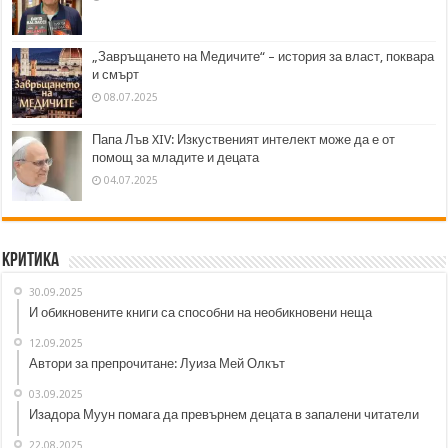
„Завръщането на Медичите“ – история за власт, поквара
и смърт
08.07.2025
Папа Лъв XIV: Изкуственият интелект може да е от
помощ за младите и децата
04.07.2025
Критика
30.09.2025
И обикновените книги са способни на необикновени неща
12.09.2025
Автори за препрочитане: Луиза Мей Олкът
03.09.2025
Изадора Муун помага да превърнем децата в запалени читатели
22.08.2025