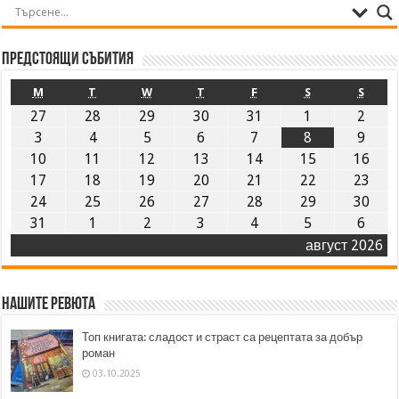
Предстоящи събития
M
T
W
T
F
S
S
27
28
29
30
31
1
2
3
4
5
6
7
8
9
10
11
12
13
14
15
16
17
18
19
20
21
22
23
24
25
26
27
28
29
30
31
1
2
3
4
5
6
август 2026
Нашите ревюта
Топ книгата: сладост и страст са рецептата за добър
роман
03.10.2025