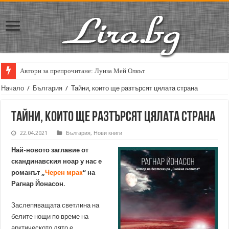
Автори за препрочитане: Луиза Мей Олкът
Начало
/
България
/
Тайни, които ще разтърсят цялата страна
Тайни, които ще разтърсят цялата страна
22.04.2021
България
,
Нови книги
Най-новото заглавие от
скандинавския ноар у нас е
романът „
Черен мрак
“ на
Рагнар Йонасон.
Заслепяващата светлина на
белите нощи по време на
арктическото лято е