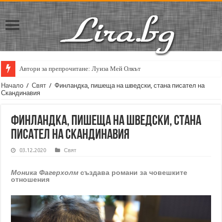
Автори за препрочитане: Луиза Мей Олкът
Начало
/
Свят
/
Финландка, пишеща на шведски, стана писател на
Скандинавия
Финландка, пишеща на шведски, стана
писател на Скандинавия
03.12.2020
Свят
Моника Фагерхолм
създава романи за човешките
отношения