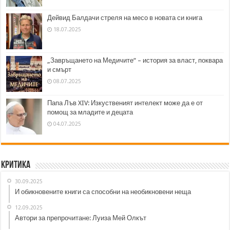
Дейвид Балдачи стреля на месо в новата си книга
18.07.2025
„Завръщането на Медичите“ – история за власт, поквара
и смърт
08.07.2025
Папа Лъв XIV: Изкуственият интелект може да е от
помощ за младите и децата
04.07.2025
Критика
30.09.2025
И обикновените книги са способни на необикновени неща
12.09.2025
Автори за препрочитане: Луиза Мей Олкът