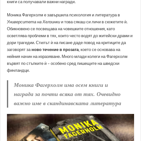
книги са получавали важни награди.
Моника Фагерхолм е завършила психология и литература в
Университета на Хелзинки
и това сякаш си личи в сюжетите ѝ.
Обикновено се посвещава на човешките отношения, като
осветлява проблеми в тях, които често водят до житейски драми и
дори трагедии. Стилът ѝ на писане даде повод на критиците да
заговорят за
ново течение в прозата
, което се основава на
нейния начин на изразяване. Много млади колеги на Фагерхолм
вървят по стъпките ѝ – особено сред пишещите на шведски
финландци.
Моника Фагерхолм има осем книги и
награда за почти всяка от тях. Очевидно
важно име в скандинавската литература