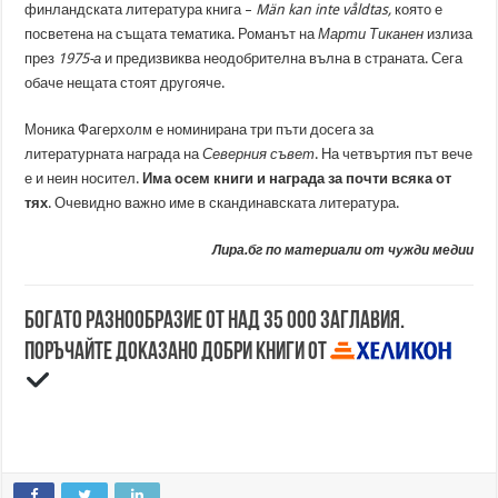
финландската литература книга –
Män kan inte våldtas,
която е
посветена на същата тематика. Романът на
Марти Тиканен
излиза
през
1975-а
и предизвиква неодобрителна вълна в страната. Сега
обаче нещата стоят другояче.
Моника Фагерхолм е номинирана три пъти досега за
литературната награда на
Северния съвет
. На четвъртия път вече
е и неин носител.
Има осем книги и награда за почти всяка от
тях
. Очевидно важно име в скандинавската литература.
Лира.бг по материали от чужди медии
Богато разнообразие от над 35 000 заглавия.
Поръчайте доказано добри книги от