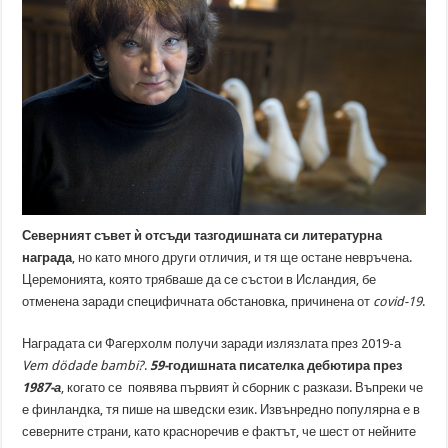
Северният съвет ѝ отсъди тазгодишната си литературна
награда
, но като много други отличия, и тя ще остане невръчена.
Церемонията, която трябваше да се състои в Исландия, бе
отменена заради специфичната обстановка, причинена от
covid-19
.
Наградата си Фагерхолм получи заради излязлата през 2019-а
Vem dödade bambi?
.
59-
годишната писателка дебютира през
1987-а
, когато се появява първият ѝ сборник с разкази. Въпреки че
е финландка, тя пише на шведски език. Извънредно популярна е в
северните страни, като красноречив е фактът, че шест от нейните