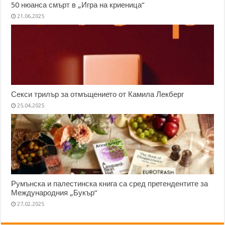
50 нюанса смърт в „Игра на криеница“
21.06.2025
Секси трилър за отмъщението от Камила Лекберг
25.04.2025
Румънска и палестинска книга са сред претендентите за
Международния „Букър“
27.02.2025