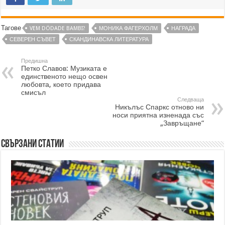
Тагове
VEM DÖDADE BAMBI?
МОНИКА ФАГЕРХОЛМ
НАГРАДА
СЕВЕРЕН СЪВЕТ
СКАНДИНАВСКА ЛИТЕРАТУРА
Предишна
Петко Славов: Музиката е
единственото нещо освен
любовта, което придава
смисъл
Следваща
Никълъс Спаркс отново ни
носи приятна изненада със
„Завръщане“
Свързани статии