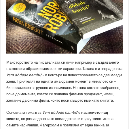
Майсторството на писателката си личи например в
създаването
на женски образи
и момичешки характери. Такава е и наградената
Vem dödade bambi?
– в центъра на повествованието са две млади
жени. Приятелят на едната има срамен момент в миналото си –
бил е замесен в групово изнасилване. Но това сякаш е забравено,
поне до момента, когато се появява филмов продуцент, имащ
желание да снима филм, който носи същото име като книгата.
Основната тема във
Vem dödade bambi?
е
насилието над
жените
, но разгледано като последствия и върху животите на
самите насилници. Фагерхолм е повлияна от една важна за