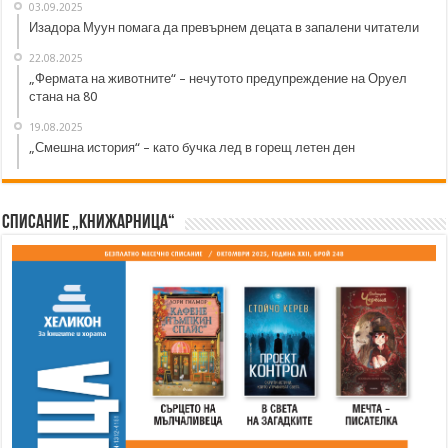
03.09.2025
Изадора Муун помага да превърнем децата в запалени читатели
22.08.2025
„Фермата на животните“ – нечутото предупреждение на Оруел
стана на 80
19.08.2025
„Смешна история“ – като бучка лед в горещ летен ден
Списание „Книжарница“