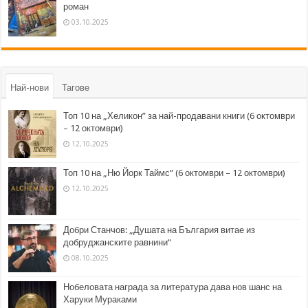
роман
03.10.2025
Най-нови
Тагове
Топ 10 на „Хеликон” за най-продавани книги (6 октомври
– 12 октомври)
12.10.2025
Топ 10 на „Ню Йорк Таймс” (6 октомври – 12 октомври)
12.10.2025
Добри Станчов: „Душата на България витае из
добруджанските равнини“
08.10.2025
Нобеловата награда за литература дава нов шанс на
Харуки Мураками