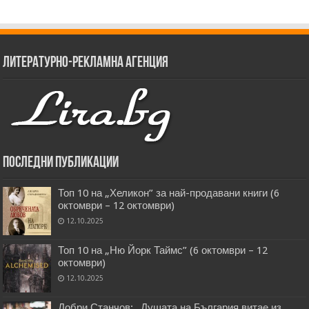
Литературно-рекламна агенция
Последни публикации
Топ 10 на „Хеликон” за най-продавани книги (6
октомври – 12 октомври)
12.10.2025
Топ 10 на „Ню Йорк Таймс” (6 октомври – 12
октомври)
12.10.2025
Добри Станчов: „Душата на България витае из