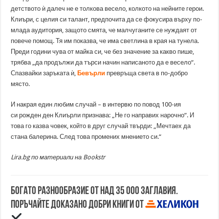
детството ѝ далеч не е толкова весело, колкото на нейните герои.
Клиъри, с целия си талант, предпочита да се фокусира върху по-
млада аудитория, защото смята, че малчуганите се нуждаят от
повече помощ. Тя им показва, че има светлина в края на тунела.
Преди години чува от майка си, че без значение за какво пише,
трябва „да продължи да търси начин написаното да е весело“.
Спазвайки заръката ѝ,
Бевърли
превръща света в по-добро
място.
И накрая един любим случай – в интервю по повод 100-ия
си рожден ден Клиърли признава: „Не го направих нарочно“. И
това го казва човек, който в друг случай твърди: „Мечтаех да
стана балерина. След това промених мнението си.“
Lira.bg по материали на Bookstr
Богато разнообразие от над 35 000 заглавия.
Поръчайте доказано добри книги от