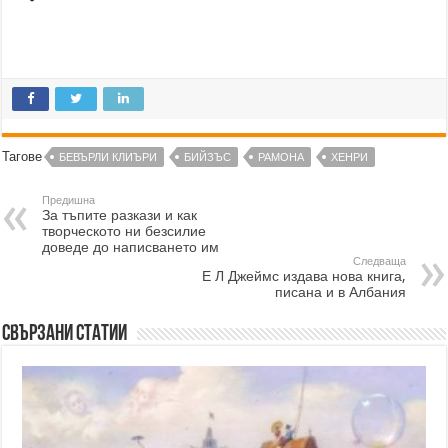
Тагове
БЕВЪРЛИ КЛИЪРИ
БИЙЗЪС
РАМОНА
ХЕНРИ
Предишна
За тъпите разкази и как
творческото ни безсилие
доведе до написването им
Следваща
Е Л Джеймс издава нова книга,
писана и в Албания
Свързани статии