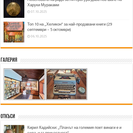
Харуки Мураками
07.10.2025
Топ 10 на „Хеликон” за най-продавани книги (29
септември – 5 октомври)
06.10.2025
Галерия
Откъси
Кирил Кадийски: „Плачът на големия поет винаги е и
сила, и съпричастност“