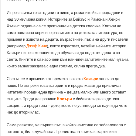
И през всички тези години тя пише, а романите й са продадени в
над 90 милиона копия. Историите за Бийзъс и Рамона и Хенри
Хъгинс отдавна са се превърнали в детска класика. Клиъри не
само повлиява сериозно развитието на детската литература, но
променя и живота на децата, възрастните, пък и на други писатели
(например
Джеф Кини
), които израстват, четейки нейните истории.
Клиъри пише с желанието да обучава и да подготвя децата за
света. Книгите ѝ са насочени към най-впечатлителните малчугани,
които възнаграждава с една голяма, силна прегръдка.
Светът се е променил от времето, в което
Клиъри
започва да
пише. Но въпреки това историите ѝ продължават да привличат
читатели поради една причина – децата малко или много остават
същите. Преди да пропише
Клиъри
е библиотекарка в детска
секция… а преди това – дете, което не успяло да се научи да чете
чак до втори клас.
Сама разказва, че първия път, в който наистина се забавлявала с
четенето, бил случайност. Прелиствала книжка с картинки и