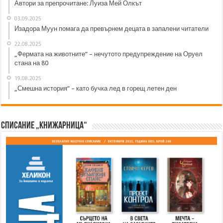
Автори за препрочитане: Луиза Мей Олкът
03.09.2025
Изадора Муун помага да превърнем децата в запалени читатели
22.08.2025
„Фермата на животните“ – нечутото предупреждение на Оруел
стана на 80
19.08.2025
„Смешна история“ – като бучка лед в горещ летен ден
Списание „Книжарница“