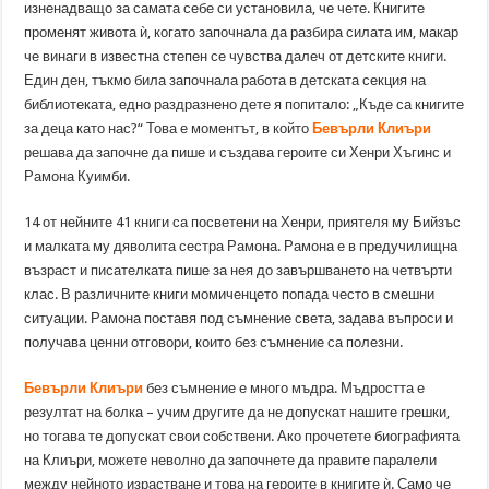
изненадващо за самата себе си установила, че чете. Книгите
променят живота ѝ, когато започнала да разбира силата им, макар
че винаги в известна степен се чувства далеч от детските книги.
Един ден, тъкмо била започнала работа в детската секция на
библиотеката, едно раздразнено дете я попитало: „Къде са книгите
за деца като нас?“ Това е моментът, в който
Бевърли Клиъри
решава да започне да пише и създава героите си Хенри Хъгинс и
Рамона Куимби.
14 от нейните 41 книги са посветени на Хенри, приятеля му Бийзъс
и малката му дяволита сестра Рамона. Рамона е в предучилищна
възраст и писателката пише за нея до завършването на четвърти
клас. В различните книги момиченцето попада често в смешни
ситуации. Рамона поставя под съмнение света, задава въпроси и
получава ценни отговори, които без съмнение са полезни.
Бевърли Клиъри
без съмнение е много мъдра. Мъдростта е
резултат на болка – учим другите да не допускат нашите грешки,
но тогава те допускат свои собствени. Ако прочетете биографията
на Клиъри, можете неволно да започнете да правите паралели
между нейното израстване и това на героите в книгите ѝ. Само че