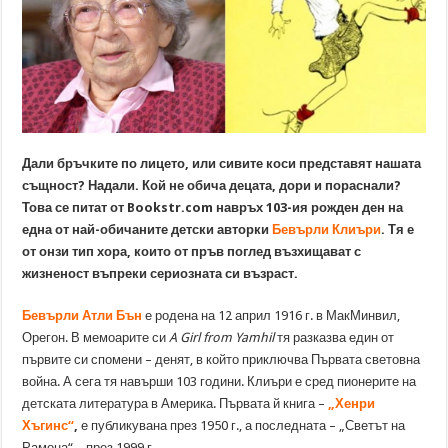
Дали бръчките по лицето, или сивите коси представят нашата
същност? Надали. Кой не обича децата, дори и пораснали?
Това се питат от Bookstr.com навръх 103-ия рожден ден на
една от най-обичаните детски авторки
Бевърли Клиъри
. Тя е
от онзи тип хора, които от пръв поглед възхищават с
жизненост въпреки сериозната си възраст.
Бевърли Атли Бън
е родена на 12 април 1916 г. в МакМинвил,
Орегон. В мемоарите си
A Girl from Yamhil
тя разказва един от
първите си спомени – денят, в който приключва Първата световна
война. А сега тя навърши 103 години. Клиъри е сред пионерите на
детската литература в Америка. Първата й книга –
„Хенри
Хъгинс“
,
е публикувана през 1950 г., а последната – „Светът на
Рамона“ – през 1999 г.