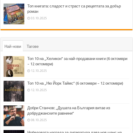
Топ книгата: сладост и страст са рецептата за добър
роман
03.10.2025
Най-нови
Тагове
Топ 10 на „Хеликон” за най-продавани книги (6 октомври
– 12 октомври)
12.10.2025
Топ 10 на „Ню Йорк Таймс” (6 октомври – 12 октомври)
12.10.2025
Добри Станчов: „Душата на България витае из
добруджанските равнини“
08.10.2025
Нобеловата награда за литература дава нов шанс на