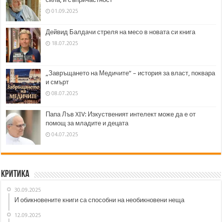
01.09.2025
Дейвид Балдачи стреля на месо в новата си книга
18.07.2025
„Завръщането на Медичите“ – история за власт, поквара
и смърт
08.07.2025
Папа Лъв XIV: Изкуственият интелект може да е от
помощ за младите и децата
04.07.2025
Критика
30.09.2025
И обикновените книги са способни на необикновени неща
12.09.2025