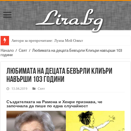
Автори за препрочитане: Луиза Мей Олкът
Кирил Кадийски: „Плачът на големия поет винаги е и сила, и съпричаст
Начало
/
Свят
/
Любимата на децата Бевърли Клиъри навърши 103
години
Любимата на децата Бевърли Клиъри
навърши 103 години
13.04.2019
Свят
Създателката на Рамона и Хенри признава, че
започнала да пише по една случайност