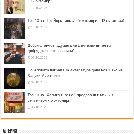
– 12 октомври)
12.10.2025
Топ 10 на „Ню Йорк Таймс” (6 октомври – 12 октомври)
12.10.2025
Добри Станчов: „Душата на България витае из
добруджанските равнини“
08.10.2025
Нобеловата награда за литература дава нов шанс на
Харуки Мураками
07.10.2025
Топ 10 на „Хеликон” за най-продавани книги (29
септември – 5 октомври)
06.10.2025
Галерия