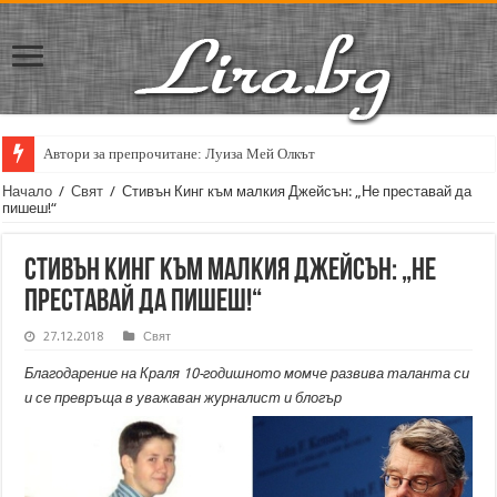
Автори за препрочитане: Луиза Мей Олкът
Начало
/
Свят
/
Стивън Кинг към малкия Джейсън: „Не преставай да
пишеш!“
Стивън Кинг към малкия Джейсън: „Не
преставай да пишеш!“
27.12.2018
Свят
Благодарение на Краля 10-годишното момче развива таланта си
и се превръща в уважаван журналист и блогър