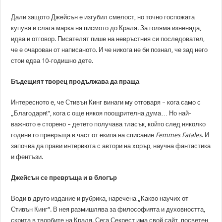
Дали защото Джейсън е изгубил смелост, но точно госпожата
купува и слага марка на писмото до Краля. За голяма изненада,
идва и отговор. Писателят пише на невръстния си последовател,
че е очарован от написаното. И че никога не би познал, че зад него
стои едва 10-годишно дете.
Бъдещият творец продължава да праща
Интересното е, че Стивън Кинг винаги му отговаря – кога само с
„Благодаря!“, кога с още някоя поощрителна дума… Но най-
важното е сторено – детето получава тласък, който след няколко
години го превръща в част от екипа на списание
Femmes Fatales
. И
започва да прави интервюта с автори на хорър, научна фантастика
и фентъзи.
Джейсън се превръща и в блогър
Води в друго издание и рубрика, наречена „Какво научих от
Стивън Кинг“. В нея размишлява за философията и духовността,
скрита в творбите на Краля. Сега Секрест има свой сайт, посветен