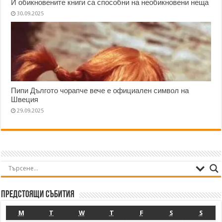
И обикновените книги са способни на необикновени неща
30.09.2025
Пипи Дългото чорапче вече е официален символ на
Швеция
29.09.2025
Предстоящи събития
M
T
W
T
F
S
S