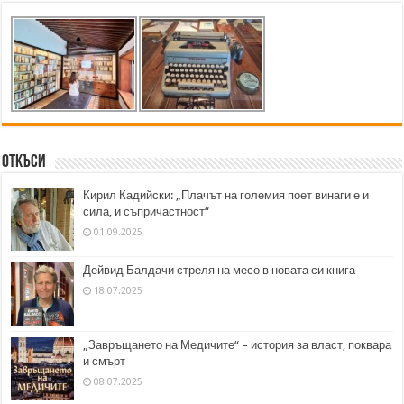
Откъси
Кирил Кадийски: „Плачът на големия поет винаги е и
сила, и съпричастност“
01.09.2025
Дейвид Балдачи стреля на месо в новата си книга
18.07.2025
„Завръщането на Медичите“ – история за власт, поквара
и смърт
08.07.2025