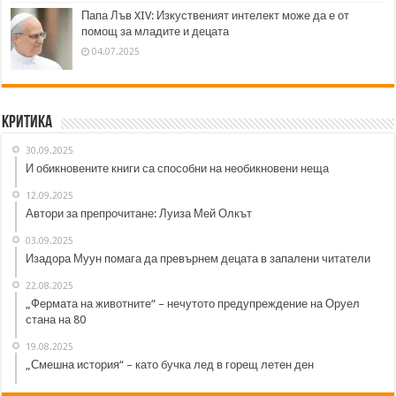
Папа Лъв XIV: Изкуственият интелект може да е от
помощ за младите и децата
04.07.2025
Критика
30.09.2025
И обикновените книги са способни на необикновени неща
12.09.2025
Автори за препрочитане: Луиза Мей Олкът
03.09.2025
Изадора Муун помага да превърнем децата в запалени читатели
22.08.2025
„Фермата на животните“ – нечутото предупреждение на Оруел
стана на 80
19.08.2025
„Смешна история“ – като бучка лед в горещ летен ден