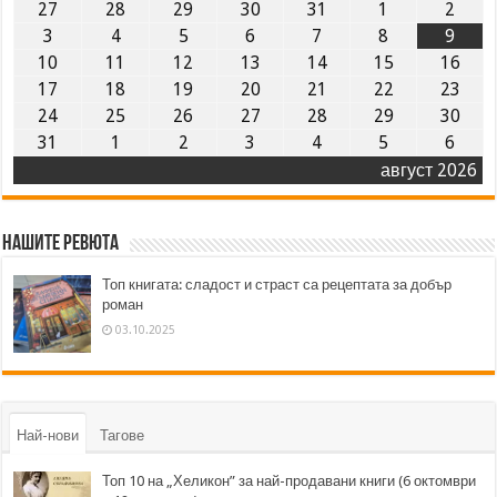
27
28
29
30
31
1
2
3
4
5
6
7
8
9
10
11
12
13
14
15
16
17
18
19
20
21
22
23
24
25
26
27
28
29
30
31
1
2
3
4
5
6
август 2026
Нашите ревюта
Топ книгата: сладост и страст са рецептата за добър
роман
03.10.2025
Най-нови
Тагове
Топ 10 на „Хеликон” за най-продавани книги (6 октомври