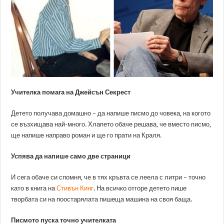
Учителка помага на Джейсън Секрест
Детето получава домашно – да напише писмо до човека, на когото
се възхищава най-много. Хлапето обаче решава, че вместо писмо,
ще напише направо роман и ще го прати на Краля.
Успява да напише само две страници
И сега обаче си спомня, че в тях кръвта се леела с литри – точно
като в книга на
Стивън Кинг
. На всичко отгоре детето пише
творбата си на поостарялата пишеща машина на своя баща.
Писмото пуска точно учителката