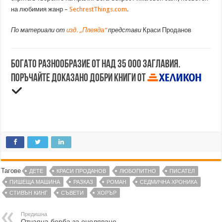
на любимия жанр –
SechrestThings.com
.
По материали от
изд. „Плеяда“
представи
Краси Проданов
Богато разнообразие от над 35 000 заглавия.
Поръчайте доказано добри книги от
Тагове
ДЕТЕ
КРАСИ ПРОДАНОВ
ЛЮБОПИТНО
ПИСАТЕЛ
ПИШЕЩА МАШИНА
РАЗКАЗ
РОМАН
СЕДМИЧНА ХРОНИКА
СТИВЪН КИНГ
СЪВЕТИ
ХОРЪР
Предишна
Отчаяна борба за оцеляване