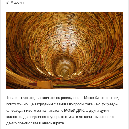
в) Марвин
Това е – картите, т.е. книгите са раздадени… Може би сте от тези,
които мъчно ще затрудним с такива въпроси, така че с
8-10 верни
отговора
нивото ви на читател е
МОБИ ДИК
. С други думи,
каквото и да подхванете, упорито стигате до края, пък и после
дълго премисляте и анализирате…