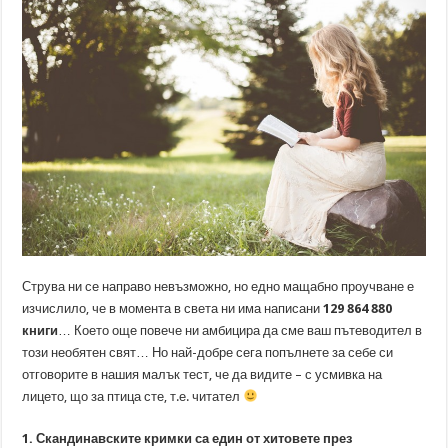
Струва ни се направо невъзможно, но едно мащабно проучване е
изчислило, че в момента в света ни има написани
129 864 880
книги
… Което още повече ни амбицира да сме ваш пътеводител в
този необятен свят… Но най-добре сега попълнете за себе си
отговорите в нашия малък тест, че да видите – с усмивка на
лицето, що за птица сте, т.е. читател
1. Скандинавските кримки са един от хитовете през