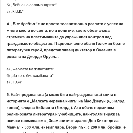
б) „Война на саламандрите“
в) „R.U.R.“
4.
„Биг брадър“
е не просто телевизионно реалити с успех на
много места по света, но и понятие, което обозначава
стремежа на властимащите да упражняват контрол над
гражданското общество. Първоначално обаче Големия брат е
литературен герой, представляващ диктатор в Океания в
романа на Джордж Оруел…
а) „Фермата на животните“
б) „За кого бие камбаната“
в) „1984“
5. Най-продаваната (а може би и най-раздаваната) книга в
историята е „Малката червена книга“ на Мао Дзедун (6,6 млрд.
копия), следва Библията (5 млрд.). Ако обаче подминем
религиозната литература и учебниците, най-голям тираж за
всички времена има „Знаменитият идалго Дон Кихот де ла
Манча“ – 500 млн. екземпляра. Втори пък, с 200 млн. бройки, е