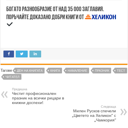
Богато разнообразие от над 35 000 заглавия.
Поръчайте доказано добри книги от
Тагове
ДЕН НА КНИГАТА
КНИГА
НАМАЛЕНИЕ
ПРАЗНИК
ТЕСТ
ЧИТАТЕЛ
Предишна
Честит професионален
празник на всички рицари в
книжни доспехи!
Следваща
Милен Русков спечели
„Цветето на Хеликон“ с
„Чамкория“