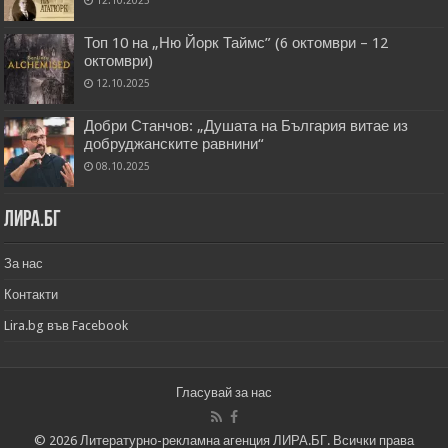
Топ 10 на „Ню Йорк Таймс” (6 октомври – 12
октомври)
12.10.2025
Добри Станчов: „Душата на България витае из
добруджанските равнини“
08.10.2025
Лира.бг
За нас
Контакти
Lira.bg във Facebook
Гласувай за нас
© 2026 Литературно-рекламна агенция ЛИРА.БГ. Всички права