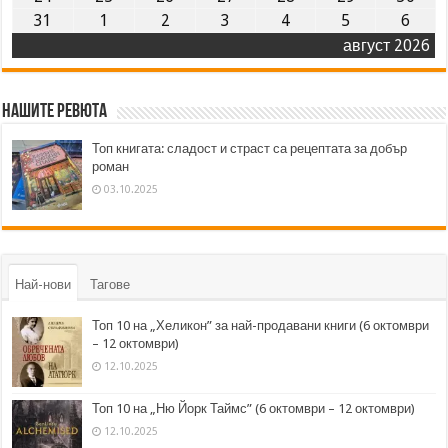
31
1
2
3
4
5
6
август 2026
Нашите ревюта
Топ книгата: сладост и страст са рецептата за добър
роман
03.10.2025
Най-нови
Тагове
Топ 10 на „Хеликон” за най-продавани книги (6 октомври
– 12 октомври)
12.10.2025
Топ 10 на „Ню Йорк Таймс” (6 октомври – 12 октомври)
12.10.2025