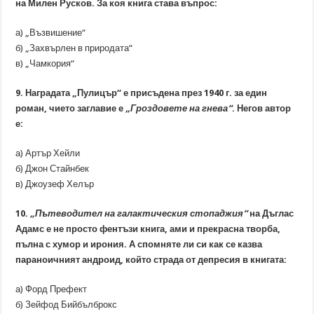
на Милен Русков. За коя книга става въпрос:
а) „Възвишение“
б) „Захвърлен в природата“
в) „Чамкория“
9. Наградата „Пулицър“ е присъдена през 1940 г. за един
роман, чието заглавие е
„Гроздовете на гнева“
. Негов автор
е:
а) Артър Хейли
б) Джон Стайнбек
в) Джоузеф Хелър
10.
„Пътеводител на галактическия стопаджия“
на Дъглас
Адамс е не просто фентъзи книга, ами и прекрасна творба,
пълна с хумор и ирония. А спомняте ли си как се казва
параноичният андроид, който страда от депресия в книгата:
а) Форд Префект
б) Зейфод Бийбълброкс