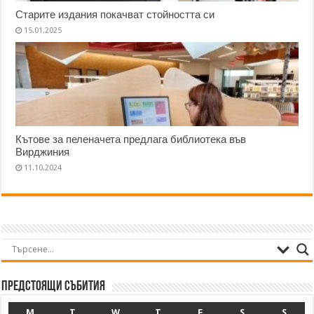
Старите издания покачват стойността си
15.01.2025
Кътове за пеленачета предлага библиотека във
Вирджиния
11.10.2024
Предстоящи събития
M
T
W
T
F
S
S