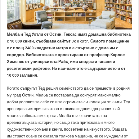
Мелба и Тед Уотли от Остин, Тексас имат домашна библиотека
с 10 000 книги, съобщава сайтът
Bookstr
. Самото помещение
е с площ 2400 квадратни метра и е свързано с дома им с
коридор. Библиотеката е проектирана от професор Карлос
Хименес от университета Райс, има сводести тавани и
десететажни рафтове. Но най-важното е съдържанието й от
10 000 заглавия.
Когато съпругът Тед решил семейството да се премести в родния
му град Остин, Мелба се постарала да осигурят максимално
добри условия за себе си и за огромната си колекция от книги. Тед
преподава история и затова с такива издания допринася най-
много за общата им страст. Мелба пък е почитател на
древногръцката история, но също така притежава и много
художествени романи и книги, посветени на изкуството. Общата
им страст обаче се оказала толкова мащабна, че се нуждаели от