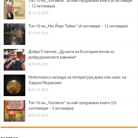
Топ 10 на „Хеликон” за най-продавани книги (6 октомври
– 12 октомври)
12.10.2025
Топ 10 на „Ню Йорк Таймс” (6 октомври – 12 октомври)
12.10.2025
Добри Станчов: „Душата на България витае из
добруджанските равнини“
08.10.2025
Нобеловата награда за литература дава нов шанс на
Харуки Мураками
07.10.2025
Топ 10 на „Хеликон” за най-продавани книги (29
септември – 5 октомври)
06.10.2025