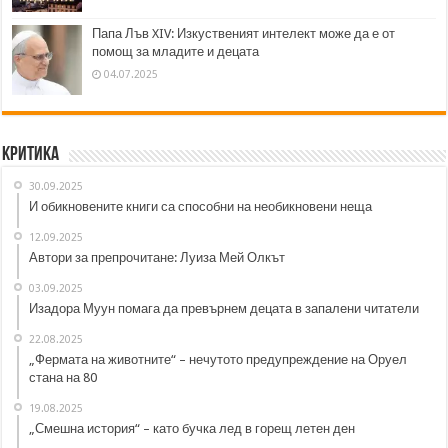
Папа Лъв XIV: Изкуственият интелект може да е от
помощ за младите и децата
04.07.2025
Критика
30.09.2025
И обикновените книги са способни на необикновени неща
12.09.2025
Автори за препрочитане: Луиза Мей Олкът
03.09.2025
Изадора Муун помага да превърнем децата в запалени читатели
22.08.2025
„Фермата на животните“ – нечутото предупреждение на Оруел
стана на 80
19.08.2025
„Смешна история“ – като бучка лед в горещ летен ден