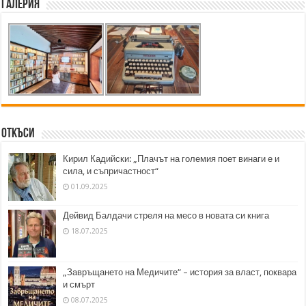
Галерия
Откъси
Кирил Кадийски: „Плачът на големия поет винаги е и
сила, и съпричастност“
01.09.2025
Дейвид Балдачи стреля на месо в новата си книга
18.07.2025
„Завръщането на Медичите“ – история за власт, поквара
и смърт
08.07.2025