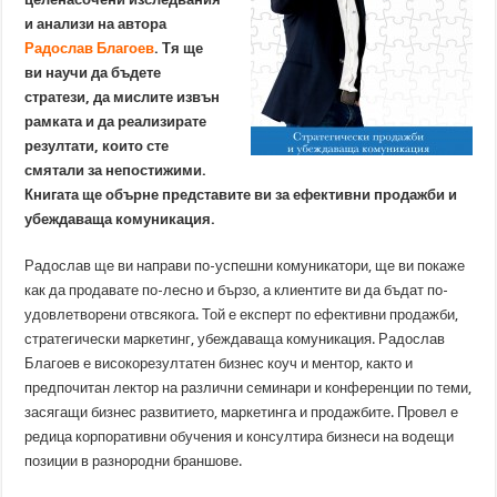
и анализи на автора
Радослав Благоев
. Тя ще
ви научи да бъдете
стратези, да мислите извън
рамката и да реализирате
резултати, които сте
смятали за непостижими.
Книгата ще обърне представите ви за ефективни продажби и
убеждаваща комуникация.
Радослав ще ви направи по-успешни комуникатори, ще ви покаже
как да продавате по-лесно и бързо, а клиентите ви да бъдат по-
удовлетворени отвсякога. Той е експерт по ефективни продажби,
стратегически маркетинг, убеждаваща комуникация. Радослав
Благоев е високорезултатен бизнес коуч и ментор, както и
предпочитан лектор на различни семинари и конференции по теми,
засягащи бизнес развитието, маркетинга и продажбите. Провел е
редица корпоративни обучения и консултира бизнеси на водещи
позиции в разнородни браншове.