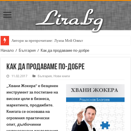
Автори за препрочитане: Луиза Мей Олкът
Начало
/
България
/
Как да продаваме по-добре
Как да продаваме по-добре
11.02.2017
България
,
Нови книги
„Хвани Жокера“ е безценен
инструмент за постигане на
високи цели в бизнеса,
маркетинга, продажбите.
Книгата се основава на
огромния практически
опит, дълбочинни
целенасочени изследвания