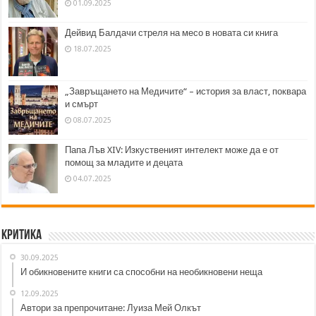
01.09.2025
Дейвид Балдачи стреля на месо в новата си книга
18.07.2025
„Завръщането на Медичите“ – история за власт, поквара
и смърт
08.07.2025
Папа Лъв XIV: Изкуственият интелект може да е от
помощ за младите и децата
04.07.2025
Критика
30.09.2025
И обикновените книги са способни на необикновени неща
12.09.2025
Автори за препрочитане: Луиза Мей Олкът