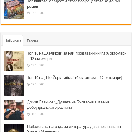
Топ книгата: сладост и страст са рецептата за добър
роман
03.10.2025
Най-нови
Тагове
Топ 10 на „Хеликон” за най-продавани книги (6 октомври
– 12 октомври)
12.10.2025
Топ 10 на „Ню Йорк Таймс” (6 октомври – 12 октомври)
12.10.2025
Добри Станчов: „Душата на България витае из
добруджанските равнини“
08.10.2025
Нобеловата награда за литература дава нов шанс на
Харуки Мураками