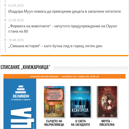
03.09.2025
Изадора Муун помага да превърнем децата в запалени читатели
22.08.2025
„Фермата на животните“ – нечутото предупреждение на Оруел
стана на 80
19.08.2025
„Смешна история“ – като бучка лед в горещ летен ден
Списание „Книжарница“