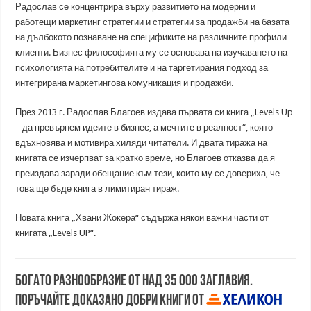
Радослав се концентрира върху развитието на модерни и
работещи маркетинг стратегии и стратегии за продажби на базата
на дълбокото познаване на спецификите на различните профили
клиенти. Бизнес философията му се основава на изучаването на
психологията на потребителите и на таргетирания подход за
интегрирана маркетингова комуникация и продажби.
През 2013 г. Радослав Благоев издава първата си книга „Levels Up
– да превърнем идеите в бизнес, а мечтите в реалност“, която
вдъхновява и мотивира хиляди читатели. И двата тиража на
книгата се изчерпват за кратко време, но Благоев отказва да я
преиздава заради обещание към тези, които му се довериха, че
това ще бъде книга в лимитиран тираж.
Новата книга „Хвани Жокера“ съдържа някои важни части от
книгата „Levels UP“.
Богато разнообразие от над 35 000 заглавия.
Поръчайте доказано добри книги от