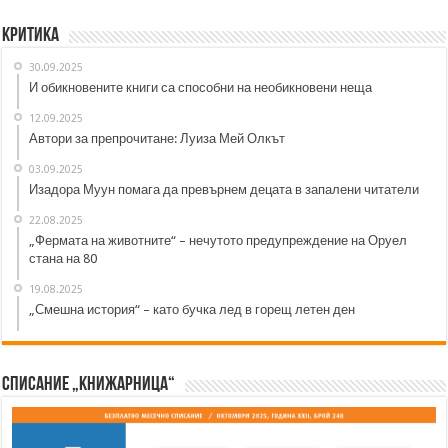
Критика
30.09.2025
И обикновените книги са способни на необикновени неща
12.09.2025
Автори за препрочитане: Луиза Мей Олкът
03.09.2025
Изадора Муун помага да превърнем децата в запалени читатели
22.08.2025
„Фермата на животните“ – нечутото предупреждение на Оруел
стана на 80
19.08.2025
„Смешна история“ – като бучка лед в горещ летен ден
Списание „Книжарница“