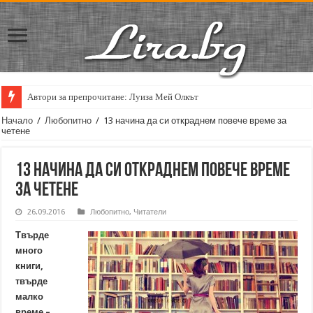
Автори за препрочитане: Луиза Мей Олкът
Начало
/
Любопитно
/
13 начина да си откраднем повече време за
четене
13 начина да си откраднем повече време
за четене
26.09.2016
Любопитно
,
Читатели
Твърде
много
книги,
твърде
малко
време –