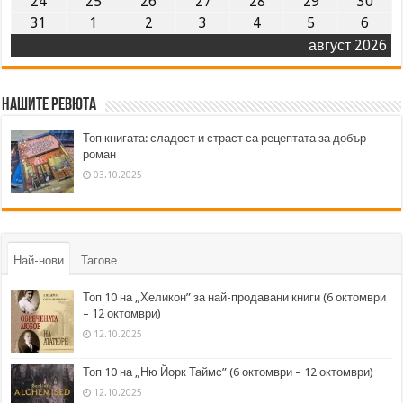
24
25
26
27
28
29
30
31
1
2
3
4
5
6
август 2026
Нашите ревюта
Топ книгата: сладост и страст са рецептата за добър
роман
03.10.2025
Най-нови
Тагове
Топ 10 на „Хеликон” за най-продавани книги (6 октомври
– 12 октомври)
12.10.2025
Топ 10 на „Ню Йорк Таймс” (6 октомври – 12 октомври)
12.10.2025