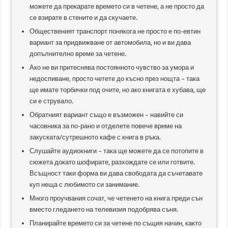
можете да прекарате времето си в четене, а не просто да
се взирате в стените и да скучаете.
Общественият транспорт понякога не просто е по-евтин
вариант за придвижване от автомобила, но и ви дава
допълнително време за четене.
Ако не ви притеснява постоянното чувство за умора и
недоспиване, просто четете до късно през нощта – така
ще имате торбички под очите, но ако книгата е хубава, ще
си е струвало.
Обратният вариант също е възможен – навийте си
часовника за по-рано и отделете повече време на
закуската/сутрешното кафе с книга в ръка.
Слушайте аудиокниги – така ще можете да се потопите в
сюжета докато шофирате, разхождате се или готвите.
Всъщност таки форма ви дава свободата да съчетавате
куп неща с любимото си занимание.
Много проучвания сочат, че четенето на книга преди сън
вместо гледането на телевизия подобрява съня.
Планирайте времето си за четене по същия начин, както