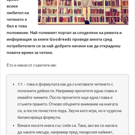
всеки
любител на
четенето е
бил в това
положение. Най-големият портал за споделяне на ревюта и
информация за книги Goodreads проведе анкета сред
потребителите си за най-добрите начини как да откраднеш
повече време за четене.
Ето и някои от съветите им:
1:1 – това е формулата как да съчетавате четенето с
полезните дейности. Например прочетете една глава и
измийте чиниите. После прочетете още една глава и
сгънете прането. Отново обърнете внимание на книгата
си, а после почистете пода. Звучи като игра, но е чудесна
балансираща формула.
Винаги носете книга със себе си. Така, ако ви се налага
да чакате някъде, например пред лекарския кабинет,