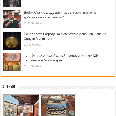
Добри Станчов: „Душата на България витае из
добруджанските равнини“
08.10.2025
Нобеловата награда за литература дава нов шанс на
Харуки Мураками
07.10.2025
Топ 10 на „Хеликон” за най-продавани книги (29
септември – 5 октомври)
06.10.2025
Галерия