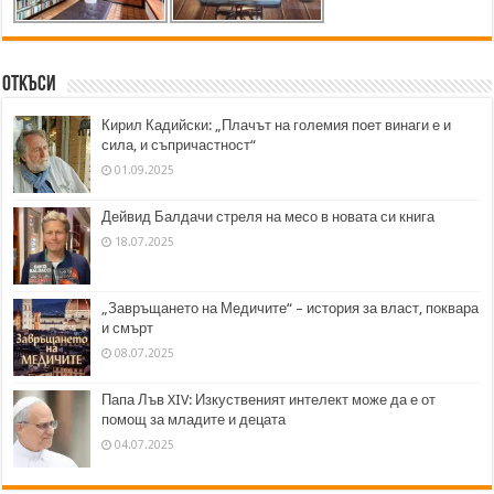
Откъси
Кирил Кадийски: „Плачът на големия поет винаги е и
сила, и съпричастност“
01.09.2025
Дейвид Балдачи стреля на месо в новата си книга
18.07.2025
„Завръщането на Медичите“ – история за власт, поквара
и смърт
08.07.2025
Папа Лъв XIV: Изкуственият интелект може да е от
помощ за младите и децата
04.07.2025