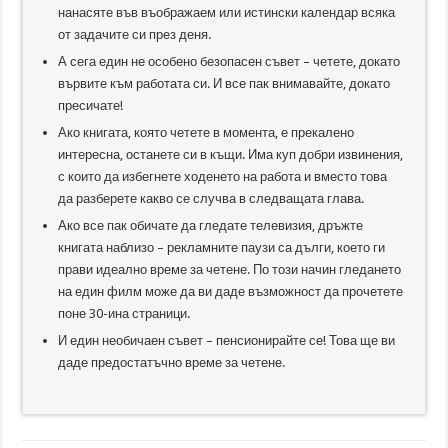
нанасяте във въображаем или истински календар всяка
от задачите си през деня.
А сега един не особено безопасен съвет – четете, докато
вървите към работата си. И все пак внимавайте, докато
пресичате!
Ако книгата, която четете в момента, е прекалено
интересна, останете си в къщи. Има куп добри извинения,
с които да избегнете ходенето на работа и вместо това
да разберете какво се случва в следващата глава.
Ако все пак обичате да гледате телевизия, дръжте
книгата наблизо – рекламните паузи са дълги, което ги
прави идеално време за четене. По този начин гледането
на един филм може да ви даде възможност да прочетете
поне 30-ина страници.
И един необичаен съвет – пенсионирайте се! Това ще ви
даде предостатъчно време за четене.