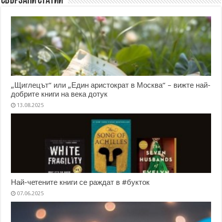
Свързани статии
„Щиглецът“ или „Един аристократ в Москва“ – вижте най-
добрите книги на века дотук
13.08.2025
Най-четените книги се раждат в #букток
07.06.2025