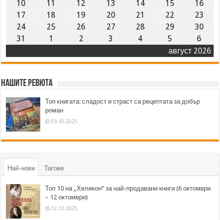
10
11
12
13
14
15
16
17
18
19
20
21
22
23
24
25
26
27
28
29
30
31
1
2
3
4
5
6
август 2026
Нашите ревюта
Топ книгата: сладост и страст са рецептата за добър
роман
03.10.2025
Най-нови
Тагове
Топ 10 на „Хеликон” за най-продавани книги (6 октомври
– 12 октомври)
12.10.2025