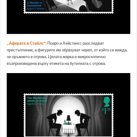
„Аферата в Стайлс“
: Поаро и Хейстингс разследват
престъпление, а фигурите им образуват череп, от който се вижда,
че оръжието е отрова. Цялата марка е микроскопично
възпроизведена върху етикета на бутилката с отрова.