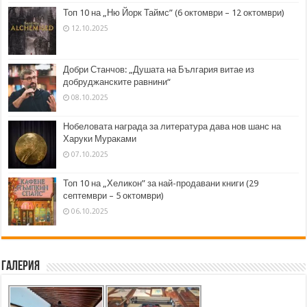
Топ 10 на „Ню Йорк Таймс” (6 октомври – 12 октомври)
12.10.2025
Добри Станчов: „Душата на България витае из
добруджанските равнини“
08.10.2025
Нобеловата награда за литература дава нов шанс на
Харуки Мураками
07.10.2025
Топ 10 на „Хеликон” за най-продавани книги (29
септември – 5 октомври)
06.10.2025
Галерия