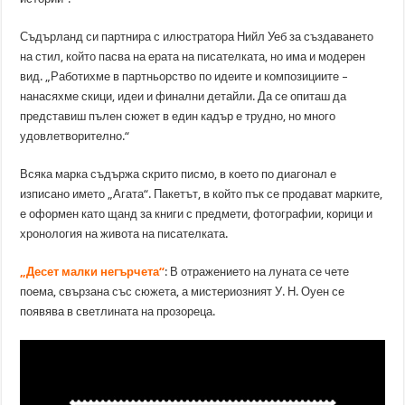
Съдърланд си партнира с илюстратора Нийл Уеб за създаването
на стил, който пасва на ерата на писателката, но има и модерен
вид. „Работихме в партньорство по идеите и композициите –
нанасяхме скици, идеи и финални детайли. Да се опиташ да
представиш пълен сюжет в един кадър е трудно, но много
удовлетворително.“
Всяка марка съдържа скрито писмо, в което по диагонал е
изписано името „Агата“. Пакетът, в който пък се продават марките,
е оформен като щанд за книги с предмети, фотографии, корици и
хронология на живота на писателката.
„
Десет малки негърчета“
: В отражението на луната се чете
поема, свързана със сюжета, а мистериозният У. Н. Оуен се
появява в светлината на прозореца.