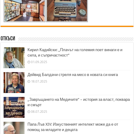
Откъси
Кирил Кадийски: „Плачът на големия поет винаги е и
сила, и съпричастност“
01.09.2025
Дейвид Балдачи стреля на месо в новата си книга
18.07.2025
„Завръщането на Медичите“ – история за власт, поквара
и смърт
08.07.2025
Папа Лъв XIV: Изкуственият интелект може да е от
помощ за младите и децата