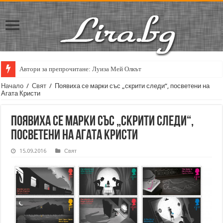
Автори за препрочитане: Луиза Мей Олкът
Кирил Кадийски: „Плачът на големия поет винаги е и сила, и съпричаст
Начало
/
Свят
/
Появиха се марки със „скрити следи“, посветени на
Агата Кристи
Появиха се марки със „скрити следи“,
посветени на Агата Кристи
15.09.2016
Свят