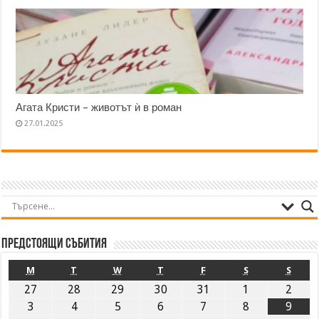
Агата Кристи – животът ѝ в роман
27.01.2025
Предстоящи събития
M
T
W
T
F
S
S
27
28
29
30
31
1
2
3
4
5
6
7
8
9