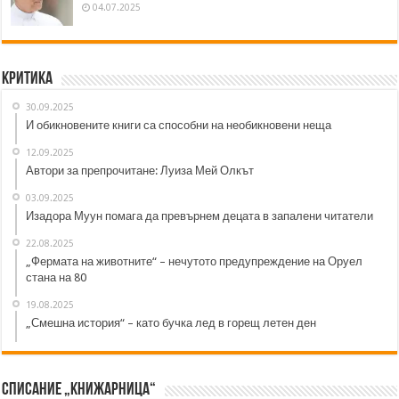
04.07.2025
Критика
30.09.2025
И обикновените книги са способни на необикновени неща
12.09.2025
Автори за препрочитане: Луиза Мей Олкът
03.09.2025
Изадора Муун помага да превърнем децата в запалени читатели
22.08.2025
„Фермата на животните“ – нечутото предупреждение на Оруел
стана на 80
19.08.2025
„Смешна история“ – като бучка лед в горещ летен ден
Списание „Книжарница“