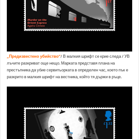
„Предизвестено убийство“
/ В малкия шрифт се крие следа / УВ
лъчите разкриват още нещо. Марката представя плана на
престъпника да убие сервитьорката в определен час, което пък е
разкрито в малкия шрифт на вестника, който тя държи в ръце.