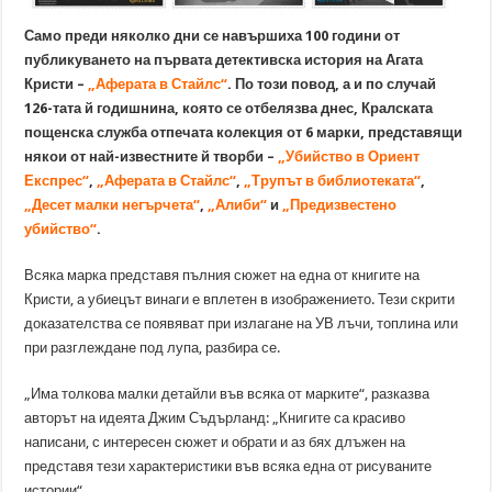
Само преди няколко дни се навършиха 100 години от
публикуването на първата детективска история на Агата
Кристи –
„Аферата в Стайлс“
. По този повод, а и по случай
126-тата й годишнина, която се отбелязва днес, Кралската
пощенска служба отпечата колекция от 6 марки, представящи
някои от най-известните й творби –
„Убийство в Ориент
Експрес“
,
„Аферата в Стайлс“
,
„Трупът в библиотеката“
,
„
Десет малки негърчета“
,
„Алиби“
и
„Предизвестено
убийство“
.
Всяка марка представя пълния сюжет на една от книгите на
Кристи, а убиецът винаги е вплетен в изображението. Тези скрити
доказателства се появяват при излагане на УВ лъчи, топлина или
при разглеждане под лупа, разбира се.
„Има толкова малки детайли във всяка от марките“, разказва
авторът на идеята Джим Съдърланд: „Книгите са красиво
написани, с интересен сюжет и обрати и аз бях длъжен на
представя тези характеристики във всяка една от рисуваните
истории“.