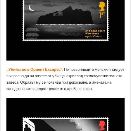
„Убийство в Ориент Експрес“
: Не позволявайте женският силует
в червено да ви разсее от убиеца, скрит зад топлочувствителната
завеса. Образът му се появява при докосване, а имената на
заподозрените следват релсите с дребен шрифт.