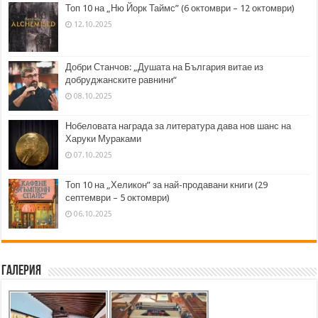
Топ 10 на „Ню Йорк Таймс” (6 октомври – 12 октомври)
12.10.2025
Добри Станчов: „Душата на България витае из
добруджанските равнини“
08.10.2025
Нобеловата награда за литература дава нов шанс на
Харуки Мураками
07.10.2025
Топ 10 на „Хеликон” за най-продавани книги (29
септември – 5 октомври)
06.10.2025
Галерия