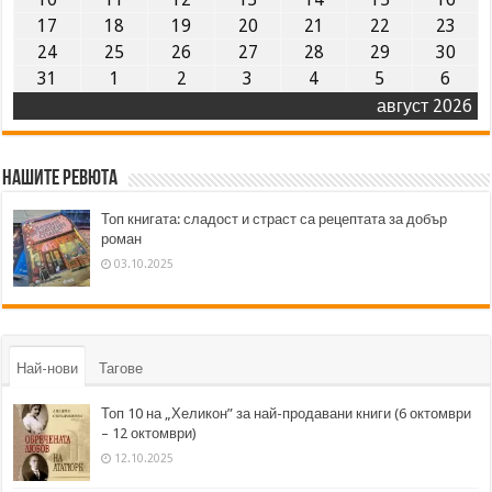
17
18
19
20
21
22
23
24
25
26
27
28
29
30
31
1
2
3
4
5
6
август 2026
Нашите ревюта
Топ книгата: сладост и страст са рецептата за добър
роман
03.10.2025
Най-нови
Тагове
Топ 10 на „Хеликон” за най-продавани книги (6 октомври
– 12 октомври)
12.10.2025