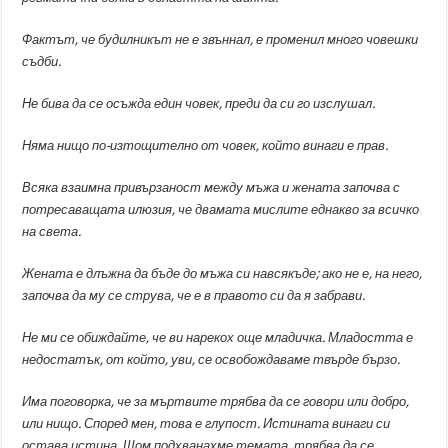
Фактът, че будилникът не е звъннал, е променил много човешки
съдби.
Не бива да се осъжда един човек, преди да си го изслушал.
Няма нищо по-изтощително от човек, който винаги е прав.
Всяка взаимна привързаност между мъжа и жената започва с
потресаващата илюзия, че двамата мислите еднакво за всичко
на света.
Жената е длъжна да бъде до мъжа си навсякъде; ако не е, на него,
започва да му се струва, че е в правото си да я забрави.
Не ми се обиждайте, че ви нарекох още младичка. Младостта е
недостатък, от който, уви, се освобождаваме твърде бързо.
Има поговорка, че за мъртвите трябва да се говори или добро,
или нищо. Според мен, това е глупост. Истината винаги си
остава истина. Щом подхванахме темата, трябва да се