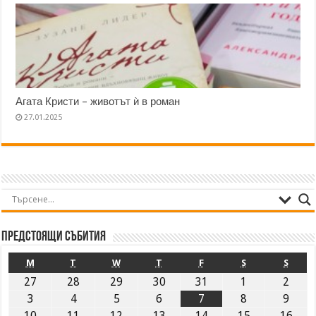
Агата Кристи – животът ѝ в роман
27.01.2025
Предстоящи събития
M
T
W
T
F
S
S
27
28
29
30
31
1
2
3
4
5
6
7
8
9
10
11
12
13
14
15
16