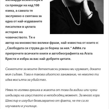
са преведи на над 100
езика, а самата тя
заслужено е смятана за
една от най-издаваните
писателки в цялата
история на
човечеството. Тя е
автор на множество велики фрази, най-известна от които е:
„Свободата си струва да се бориш за нея.” AdMe.ru
препрочете всичките книги и автобиографията на Агата
Кристи и избра за вас най-добрите цитати.
Сюжетите за моите детективски романи ми хрумват, докато
мия съдове. Това е такова идиотско занимание, че неволно ти
идва мисълта за убийство.
Няма по-голяма грешка в живота от това да видиш или чуеш
шедьоври на изкуството в неподходящ момент. За много хора
Шекспир е изгубил безвъзвратно от факта, че те са го
изучавали в училище.