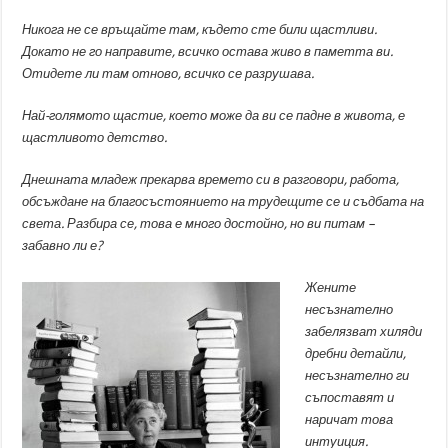
Никога не се връщайте там, където сте били щастливи.
Докато не го направите, всичко остава живо в паметта ви.
Отидете ли там отново, всичко се разрушава.
Най-голямото щастие, което може да ви се падне в живота, е
щастливото детство.
Днешната младеж прекарва времето си в разговори, работа,
обсъждане на благосъстоянието на трудещите се и съдбата на
света. Разбира се, това е много достойно, но ви питам –
забавно ли е?
Жените
несъзнателно
забелязват хиляди
дребни детайли,
несъзнателно ги
съпоставят и
наричат това
интуиция.