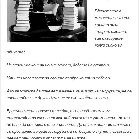
Единствено в
миговете, в които
хората ви се
сторят смешни,
вие разбирате
колко силно ги
обичате!
Не знаеш можеш ли или не можеш, додето не опиташ.
Умният човек запазва своите съображения за себе си.
Ако не можете да приемете начина на живот на съпруга си, не се
захващайте – с други думи, не се омъжвайте за него.
Бракът е нещо повече от любов, аз се придържам към
старомодната гледна точка: най-важното е уважението. Но то
не бива да се бърка с възхищението. Да се възхищаваш от мъжа
си през целия ви брак е, струва ми се, безумно скучно и свършва с
ревматични болки в областта на шията.