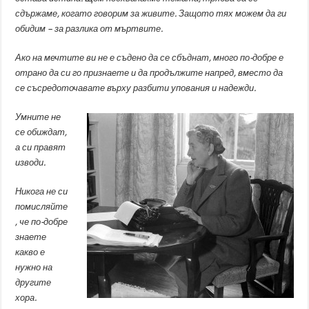
сдържаме, когато говорим за живите. Защото тях можем да ги
обидим – за разлика от мъртвите.
Ако на мечтите ви не е съдено да се сбъднат, много по-добре е
отрано да си го признаете и да продължите напред, вместо да
се съсредоточавате върху разбити упования и надежди.
Умните не
се обиждат,
а си правят
изводи.
Никога не си
помисляйте
, че по-добре
знаете
какво е
нужно на
другите
хора.