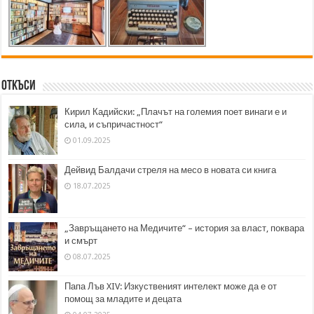
Откъси
Кирил Кадийски: „Плачът на големия поет винаги е и
сила, и съпричастност“
01.09.2025
Дейвид Балдачи стреля на месо в новата си книга
18.07.2025
„Завръщането на Медичите“ – история за власт, поквара
и смърт
08.07.2025
Папа Лъв XIV: Изкуственият интелект може да е от
помощ за младите и децата