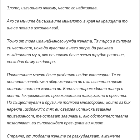
Злото, извършено някому, често го надживява.
Ако се мъчите да съживите миналото, в края на краищата то
ще се появи в изкривен вид.
Точно от това има най-много нужда жената. Тя търси в съпруга
си честност, иска да чувства в него опора, да уважава
съжденията му и, ако се наложи да се взема трудно решение,
спокойно да му се довери.
Приятелите могат да се разделят на две категории. Те се
появяват изведнъж в обкръжението ви и за известно време
стават част от живота ви. Като в старомодните танци с
ленти. Те преминават през живота ви така, както и през тях.
Но съществуват и други, не толкова многобройни, които аз бих
нарекла „избрани”; с тях ви свързва истинска взаимна
привързаност, те остават завинаги и, ако обстоятелствата
позволяват, ви съпровождат през целия ви живот.
Странно, от любовта жените се разхубавяват, а мъжете