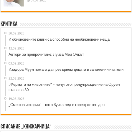
04.07.2025
Критика
30.09.2025
И обикновените книги са способни на необикновени неща
12.09.2025
Автори за препрочитане: Луиза Мей Олкът
03.09.2025
Изадора Муун помага да превърнем децата в запалени читатели
22.08.2025
„Фермата на животните“ – нечутото предупреждение на Оруел
стана на 80
19.08.2025
„Смешна история“ – като бучка лед в горещ летен ден
Списание „Книжарница“