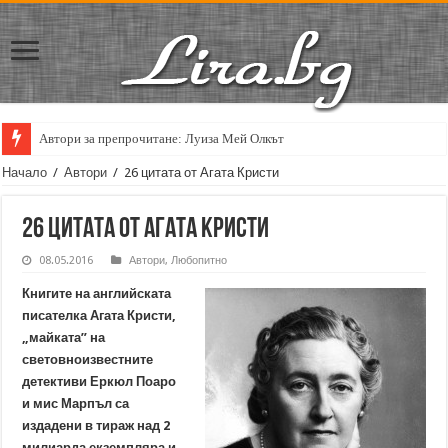
Автори за препрочитане: Луиза Мей Олкът
Кирил Кадийски: „Плачът на големия поет винаги е и сила, и съпричаст
Начало
/
Автори
/
26 цитата от Агата Кристи
26 цитата от Агата Кристи
08.05.2016
Автори
,
Любопитно
Книгите на английската
писателка Агата Кристи,
„майката” на
световноизвестните
детективи Еркюл Поаро
и мис Марпъл са
издадени в тираж над 2
милиарда екземпляра и