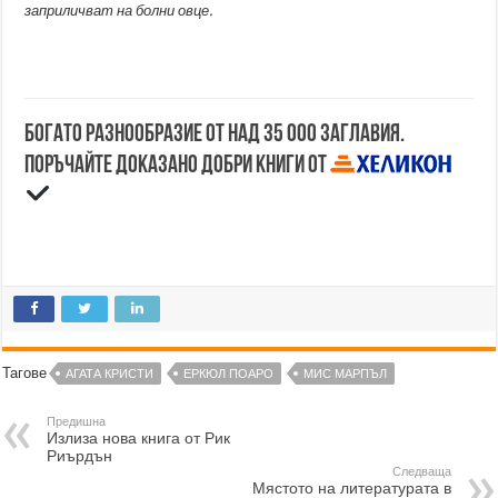
заприличват на болни овце.
Богато разнообразие от над 35 000 заглавия.
Поръчайте доказано добри книги от
Тагове
АГАТА КРИСТИ
ЕРКЮЛ ПОАРО
МИС МАРПЪЛ
Предишна
Излиза нова книга от Рик
Риърдън
Следваща
Мястото на литературата в