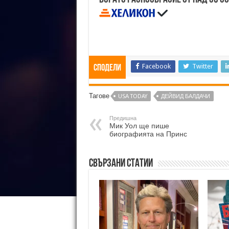
Facebook
Twitter
Сподели
Тагове
USА TODAY
ДЕЙВИД БАЛДАЧИ
Предишна
Мик Уол ще пише
биографията на Принс
Свързани статии