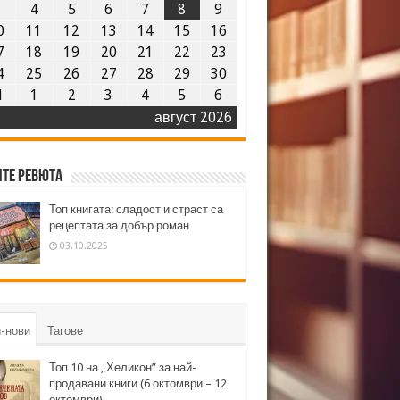
3
4
5
6
7
8
9
0
11
12
13
14
15
16
7
18
19
20
21
22
23
4
25
26
27
28
29
30
1
1
2
3
4
5
6
август 2026
те ревюта
Топ книгата: сладост и страст са
рецептата за добър роман
03.10.2025
-нови
Тагове
Топ 10 на „Хеликон” за най-
продавани книги (6 октомври – 12
октомври)