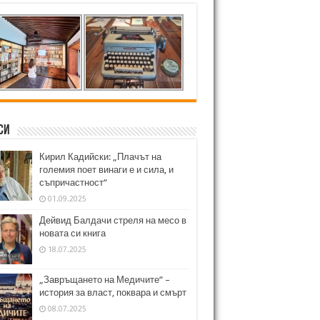
си
Кирил Кадийски: „Плачът на
големия поет винаги е и сила, и
съпричастност“
01.09.2025
Дейвид Балдачи стреля на месо в
новата си книга
18.07.2025
„Завръщането на Медичите“ –
история за власт, поквара и смърт
08.07.2025