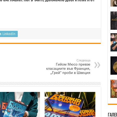
LinkedIn
Следваща
Гийом Мюсо превзе
класациите във Франция,
„Грей“ проби в Швеция
Гале