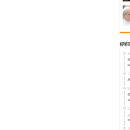
Крит
3
И
н
1
А
0
И
з
2
„
п
1