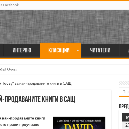
ъв Facebook
Интервю
Класации
Читатели
 Мей Олкът
А Today” за най-продаваните книги в САЩ
най-продаваните книги в САЩ
Пред
а най-продаваните книги
ието прави проучване
2