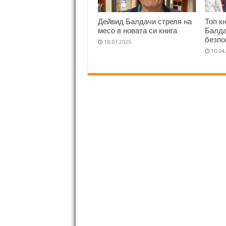
Дейвид Балдачи стреля на
Топ к
месо в новата си книга
Балда
безпо
18.07.2025
10.04