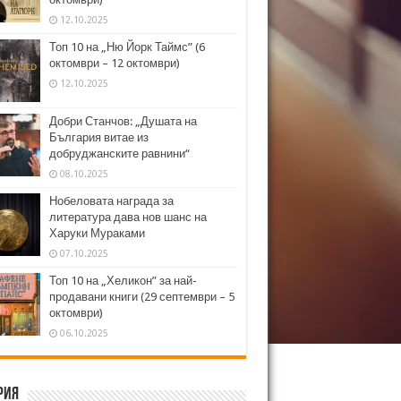
12.10.2025
Топ 10 на „Ню Йорк Таймс” (6
октомври – 12 октомври)
12.10.2025
Добри Станчов: „Душата на
България витае из
добруджанските равнини“
08.10.2025
Нобеловата награда за
литература дава нов шанс на
Харуки Мураками
07.10.2025
Топ 10 на „Хеликон” за най-
продавани книги (29 септември – 5
октомври)
06.10.2025
рия