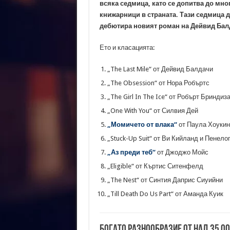
всяка седмица, като се допитва до мно
книжарници в страната. Тази седмица 
дебютира новият роман на Дейвид Балд
Ето и класацията:
„The Last Mile“ от Дейвид Балдачи
„The Obsession“ от Нора Робъртс
„The Girl In The Ice“ от Робърт Бриндиз
„One With You“ от Силвия Дей
„Момичето от влака“
от Паула Хоукин
„Stuck-Up Suit“ от Ви Кийланд и Пенело
„Аз преди теб“
от Джоджо Мойс
„Eligible“ от Къртис Ситенфелд
„The Nest“ от Синтия Даприс Сиуийни
„Till Death Do Us Part“ от Аманда Куик
Богато разнообразие от над 35 0