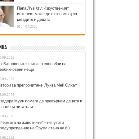
Папа Лъв XIV: Изкуственият
интелект може да е от помощ за
младите и децата
04.07.2025
ика
0.09.2025
 обикновените книги са способни на
еобикновени неща
2.09.2025
втори за препрочитане: Луиза Мей Олкът
3.09.2025
задора Муун помага да превърнем децата в
апалени читатели
2.08.2025
Фермата на животните“ – нечутото
редупреждение на Оруел стана на 80
9.08.2025