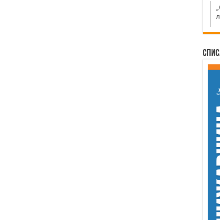
„
л
Спис