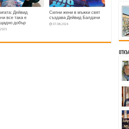
нигата: Дейвид
Силни жени в мъжки свят
чи все така е
създава Дейвид Балдачи
щадно добър
07.08.2024
.2025
Откъ