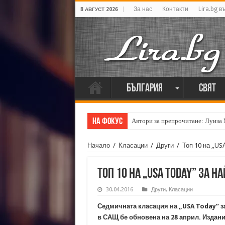
За нас
Контакти
Lira.bg в
8 АВГУСТ 2026
България
Свят
На фокус
Автори за препрочитане: Луиза
Начало
/
Класации
/
Други
/
Топ 10 на „US
Топ 10 на „USА Today” за 
30.04.2016
Други
,
Класации
Седмичната класация на „USA Today” з
в САЩ бе обновена на 28 април. Издан