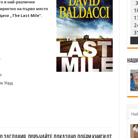
го и най-различни
директно на първо място
1
ачи „The Last Mile“.
1
2
3
а
Наши
с
пе Уорд
Най
00 заглавия. Поръчайте доказано добри книги от