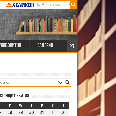
Любопитно
Галерия
стоящи събития
M
T
W
T
F
S
S
7
28
29
30
31
1
2