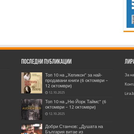
Последни публикации
Лир
Топ 10 на „Хеликон” за най-
За н
продавани книги (6 октомври –
Конт
12 октомври)
12.10.2025
Lira.
Топ 10 на „Ню Йорк Таймс” (6
октомври – 12 октомври)
12.10.2025
Добри Станчов: „Душата на
България витае из