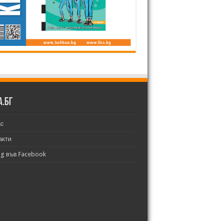
а.бг
ас
акти
bg във Facebook