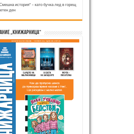
Смешна история“ – като бучка лед в горещ
етен ден
ание „Книжарница“