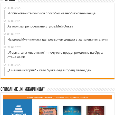
Критика
30.09.2025
И обикновените книги са способни на необикновени неща
12.09.2025
Автори за препрочитане: Луиза Мей Олкът
03.09.2025
Изадора Муун помага да превърнем децата в запалени читатели
22.08.2025
„Фермата на животните“ – нечутото предупреждение на Оруел
стана на 80
19.08.2025
„Смешна история“ – като бучка лед в горещ летен ден
Списание „Книжарница“