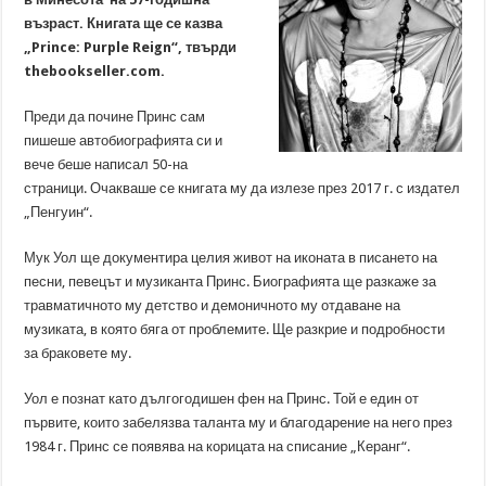
възраст. Книгата ще се казва
„Prince: Purple Reign“, твърди
thebookseller.com.
Преди да почине Принс сам
пишеше автобиографията си и
вече беше написал 50-на
страници. Очакваше се книгата му да излезе през 2017 г. с издател
„Пенгуин“.
Мук Уол ще документира целия живот на иконата в писането на
песни, певецът и музиканта Принс. Биографията ще разкаже за
травматичното му детство и демоничното му отдаване на
музиката, в която бяга от проблемите. Ще разкрие и подробности
за браковете му.
Уол е познат като дългогодишен фен на Принс. Той е един от
първите, които забелязва таланта му и благодарение на него през
1984 г. Принс се появява на корицата на списание „Керанг“.