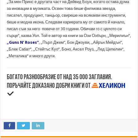
„За мен Принс е другата част на Дейвид Боуи, когато остава дума
за иновации в музиката. Освен това беше филмова звезда,
писател, продуцент, танцьор, свиреше на всякакви инструменти,
беше и модна икона. Следвам кариерата му от самото й начало,
писал съм за него повече от 30 години. Обичам го с цялото си
сърце“, казва Уол. Той е автор на книги за Ози Озбърн, „Мерилиън“,
„Guns N’ Roses“
, „Пърл Джем“, Бон Джоуви, „Айрън Мейдън“,
„Блек Сабат“, „Стейтъс Куо“, Боно, Аксел Роуз, „Лед Цепелин“,
„Металика“ и много други.
Богато разнообразие от над 35 000 заглавия.
Поръчайте доказано добри книги от