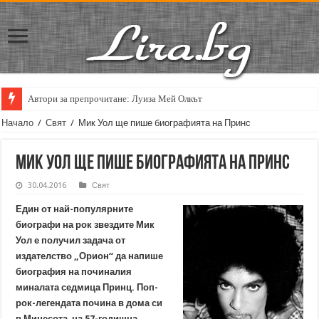
Автори за препрочитане: Луиза Мей Олкът
Начало
/
Свят
/
Мик Уол ще пише биографията на Принс
Мик Уол ще пише биографията на Принс
30.04.2016
Свят
Един от най-популярните
биографи на рок звездите Мик
Уол е получил задача от
издателство „Орион“ да напише
биография на починалия
миналата седмица Принц. Поп-
рок-легендата почина в дома си
в Минесота на 57-годишна