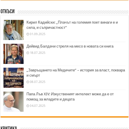
Откъси
Кирил Кадийски: „Плачът на големия поет винаги е и
сила, и съпричастност“
01.09.2025
Дейвид Балдачи стреля на месо в новата си книга
18.07.2025
„Завръщането на Медичите“ – история за власт, поквара
и смърт
08.07.2025
Папа Лъв XIV: Изкуственият интелект може да е от
помощ за младите и децата
04.07.2025