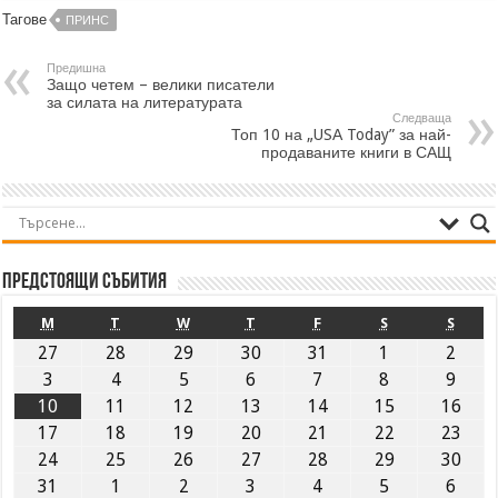
Тагове
ПРИНС
Предишна
Защо четем – велики писатели
за силата на литературата
Следваща
Топ 10 на „USА Today” за най-
продаваните книги в САЩ
Предстоящи събития
M
T
W
T
F
S
S
27
28
29
30
31
1
2
3
4
5
6
7
8
9
10
11
12
13
14
15
16
17
18
19
20
21
22
23
24
25
26
27
28
29
30
31
1
2
3
4
5
6