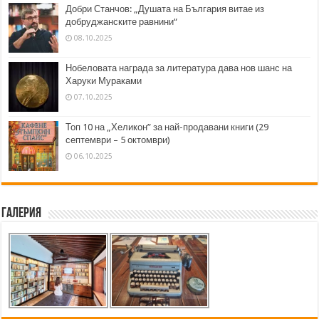
Добри Станчов: „Душата на България витае из
добруджанските равнини“
08.10.2025
Нобеловата награда за литература дава нов шанс на
Харуки Мураками
07.10.2025
Топ 10 на „Хеликон” за най-продавани книги (29
септември – 5 октомври)
06.10.2025
Галерия