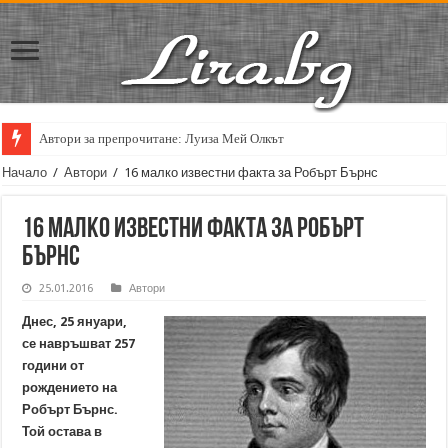
Автори за препрочитане: Луиза Мей Олкът
Кирил Кадийски: „Плачът на големия поет винаги е и сила, и съпричаст
Начало
/
Автори
/
16 малко известни факта за Робърт Бърнс
16 малко известни факта за Робърт
Бърнс
25.01.2016
Автори
Днес, 25 януари,
се навръшват 257
години от
рождението на
Робърт Бърнс.
Той остава в