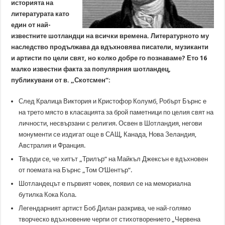
историята на
литературата като
един от най-
известните шотландци на всички времена. Литературното му
наследство продължава да вдъхновява писатели, музиканти
и артисти по цели свят, но колко добре го познаваме? Ето 16
малко известни факта за популярния шотландец,
публикувани от в. „Скотсмен“:
След Кралица Виктория и Кристофор Колумб, Робърт Бърнс е
на трето място в класацията за брой паметници по целия свят на
личности, несвързани с религия. Освен в Шотландия, негови
монументи се издигат още в САЩ, Канада, Нова Зеландия,
Австралия и Франция.
Твърди се, че хитът „Трилър“ на Майкъл Джексън е вдъхновен
от поемата на Бърнс „Том О’Шентър“.
Шотландецът е първият човек, появил се на мемориална
бутилка Кока Кола.
Легендарният артист Боб Дилан разкрива, че най-голямо
творческо вдъхновение черпи от стихотворението „Червена