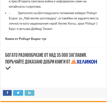
и през Втората световна война е неформален химн на
китайската съпротива.
– Зрителите на Шотландската телевизия избират Робърт
Бърнс за „Най-велик шотландец“, оставяйки на задните места
личности като националния герой Уилям Уолъс, крал Робърт I
Брус и актьора Дейвид Тенант.
Книги от Робърт Бърнс
тук
Богато разнообразие от над 35 000 заглавия.
Поръчайте доказано добри книги от