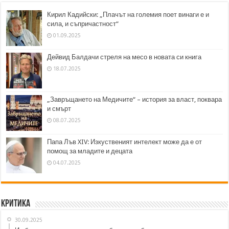
Кирил Кадийски: „Плачът на големия поет винаги е и
сила, и съпричастност“
01.09.2025
Дейвид Балдачи стреля на месо в новата си книга
18.07.2025
„Завръщането на Медичите“ – история за власт, поквара
и смърт
08.07.2025
Папа Лъв XIV: Изкуственият интелект може да е от
помощ за младите и децата
04.07.2025
Критика
30.09.2025