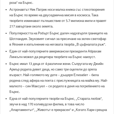
роза“ на Бърнс.
Астронавтът Ник Патрик носи малка книжа със стихотворения
на Бърнс по време на двуседмична мисия в космоса. Така
творбите изминават пътешествие от 5.7 милиона мили и правят
217 завъртани около земята.
Популярността на Робърт Бърнс далеч надхвърля границите на
Шотландия. Звуковият сигнал за пресичане на зелен светофар
в Япония е изпълнение на неговата творба „В цъфналата ръж“.
Един от най-популярните американски президенти Абрахам
Линкълн можел да рецитира творбите на Бърнс наизуст.
Бърнс имал 13 деца от 4 различни жени. Съпругата му Джийн
Армър родила девет деца, но само три оцелели до зряла
възраст. Най-голямото му дете – дъщеря Елизабет – била
родена след афера на поета с прислужницата на майка му. Най-
малкото – син Максуел – се родило в деня на погребението на
Бърнс.
Една от най-популярните творби на Бърнс, „Старата любов“,
звучи в над 170 холивудски филма, в това число
„Апартаментът“, „Животът е прекрасен“ и „Когато Хари срещна