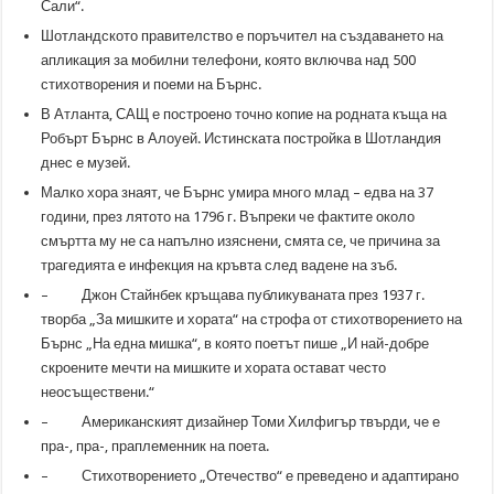
Сали“.
Шотландското правителство е поръчител на създаването на
апликация за мобилни телефони, която включва над 500
стихотворения и поеми на Бърнс.
В Атланта, САЩ е построено точно копие на родната къща на
Робърт Бърнс в Алоуей. Истинската постройка в Шотландия
днес е музей.
Малко хора знаят, че Бърнс умира много млад – едва на 37
години, през лятото на 1796 г. Въпреки че фактите около
смъртта му не са напълно изяснени, смята се, че причина за
трагедията е инфекция на кръвта след вадене на зъб.
– Джон Стайнбек кръщава публикуваната през 1937 г.
творба „За мишките и хората“ на строфа от стихотворението на
Бърнс „На една мишка“, в която поетът пише „И най-добре
скроените мечти на мишките и хората остават често
неосъществени.“
– Американският дизайнер Томи Хилфигър твърди, че е
пра-, пра-, праплеменник на поета.
– Стихотворението „Отечество“ е преведено и адаптирано