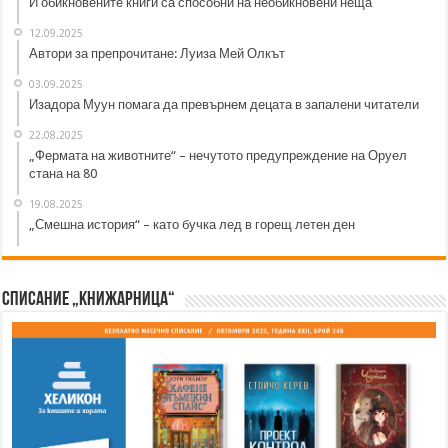
И обикновените книги са способни на необикновени неща
12.09.2025
Автори за препрочитане: Луиза Мей Олкът
03.09.2025
Изадора Муун помага да превърнем децата в запалени читатели
22.08.2025
„Фермата на животните“ – нечутото предупреждение на Оруел
стана на 80
19.08.2025
„Смешна история“ – като бучка лед в горещ летен ден
Списание „Книжарница“