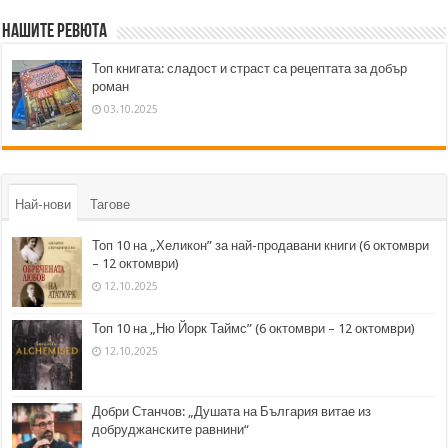
Нашите ревюта
Топ книгата: сладост и страст са рецептата за добър
роман
03.10.2025
Най-нови
Тагове
Топ 10 на „Хеликон” за най-продавани книги (6 октомври
– 12 октомври)
12.10.2025
Топ 10 на „Ню Йорк Таймс” (6 октомври – 12 октомври)
12.10.2025
Добри Станчов: „Душата на България витае из
добруджанските равнини“