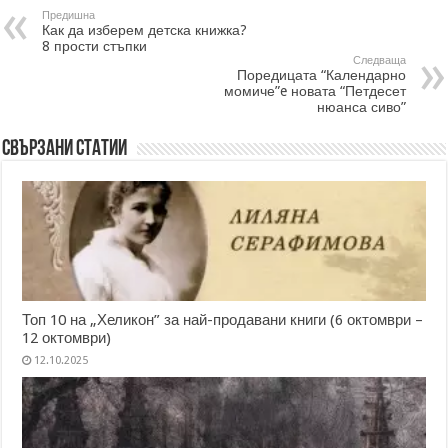
Предишна
Как да изберем детска книжка?
8 прости стъпки
Следваща
Поредицата “Календарно
момиче”e новата “Петдесет
нюанса сиво”
Свързани статии
Топ 10 на „Хеликон” за най-продавани книги (6 октомври –
12 октомври)
12.10.2025