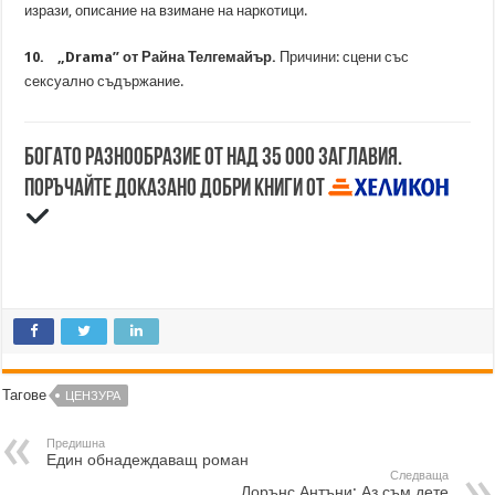
изрази, описание на взимане на наркотици.
10. „Drama” от Райна Телгемайър.
Причини: сцени със
сексуално съдържание.
Богато разнообразие от над 35 000 заглавия.
Поръчайте доказано добри книги от
Тагове
ЦЕНЗУРА
Предишна
Един обнадеждаващ роман
Следваща
Лорънс Антъни: Аз съм дете