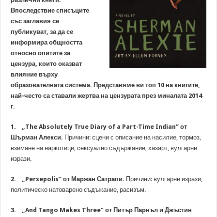
Впоследствие списъците
със заглавия се
публикуват, за да се
информира общността
относно опитите за
цензура, които оказват
влияние върху
образователната система. Представяме ви топ 10 на книгите,
най-често са ставали жертва на цензурата през миналата 2014
г.
1. „The Absolutely True Diary of a Part-Time Indian” от
Шърман Алекси.
Причини: сцени с описание на насилие, тормоз,
взимане на наркотици, сексуално съдържание, хазарт, вулгарни
изрази.
2. „Persepolis” от Маржан Сатрапи.
Причини: вулгарни изрази,
политическо натоварено съдъжание, расизъм.
3. „And Tango Makes Three” от Питър Парнъл и Джъстин