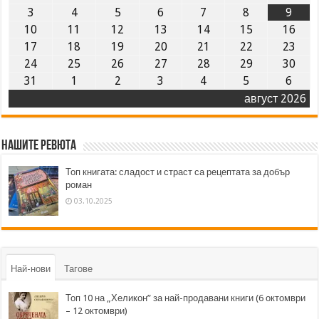
3
4
5
6
7
8
9
10
11
12
13
14
15
16
17
18
19
20
21
22
23
24
25
26
27
28
29
30
31
1
2
3
4
5
6
август 2026
Нашите ревюта
Топ книгата: сладост и страст са рецептата за добър
роман
03.10.2025
Най-нови
Тагове
Топ 10 на „Хеликон” за най-продавани книги (6 октомври
– 12 октомври)