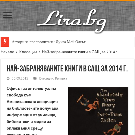
Автори за препрочитане: Луиза Мей Олкът
Начало
/
Класации
/
Най-забраняваните книги в САЩ за 2014 г.
Най-забраняваните книги в САЩ за 2014 г.
30.09.2015
Класации
,
Критика
Офисът за интелектуална
свобода към
Американската асоциация
на библиотеките получава
информация от училища,
библиотеки и медии за
оплаквания срещу
различни книги.