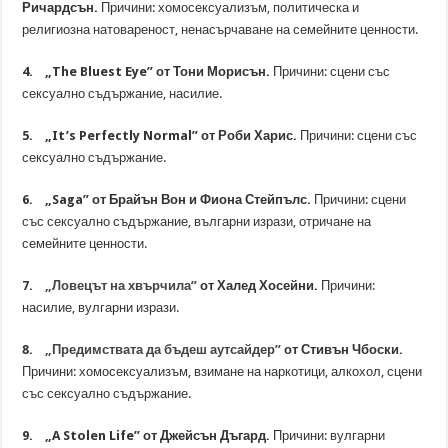
Ричардсън.
Причини: хомосексуализъм, политическа и
религиозна натовареност, ненасърчаване на семейните ценности.
4. „The Bluest Eye” от Тони Морисън.
Причини: сцени със
сексуално съдържание, насилие.
5. „It’s Perfectly Normal” от Роби Харис.
Причини: сцени със
сексуално съдържание.
6. „Saga” от Брайън Вон и Фиона Стейпълс.
Причини: сцени
със сексуално съдържание, вългарни изрази, отричане на
семейните ценности.
7.
„Ловецът на хвърчила”
от Халед Хосейни.
Причини:
насилие, вулгарни изрази.
8.
„Предимствата да бъдеш аутсайдер”
от Стивън Чбоски.
Причини: хомосексуализъм, взимане на наркотици, алкохол, сцени
със сексуално съдържание.
9. „A Stolen Life” от Джейсън Дъгард.
Причини: вулгарни