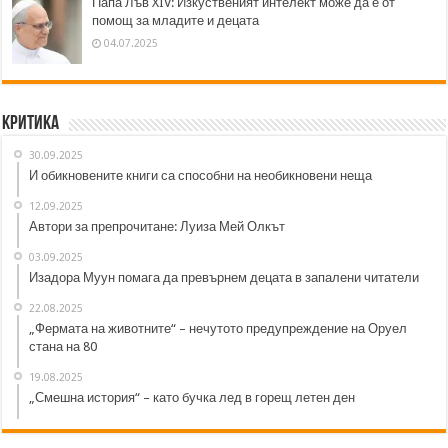
Папа Лъв XIV: Изкуственият интелект може да е от
помощ за младите и децата
04.07.2025
Критика
30.09.2025
И обикновените книги са способни на необикновени неща
12.09.2025
Автори за препрочитане: Луиза Мей Олкът
03.09.2025
Изадора Муун помага да превърнем децата в запалени читатели
22.08.2025
„Фермата на животните“ – нечутото предупреждение на Оруел
стана на 80
19.08.2025
„Смешна история“ – като бучка лед в горещ летен ден