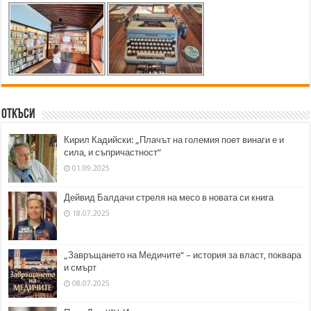
Откъси
Кирил Кадийски: „Плачът на големия поет винаги е и
сила, и съпричастност“
01.09.2025
Дейвид Балдачи стреля на месо в новата си книга
18.07.2025
„Завръщането на Медичите“ – история за власт, поквара
и смърт
08.07.2025