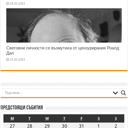
28.02.2023
Световни личности се възмутиха от цензурирания Роалд
Дал
23.02.2023
Предстоящи събития
M
T
W
T
F
S
S
27
28
29
30
31
1
2