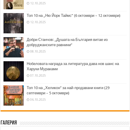
12.10.2025
Топ 10 на „Ню Йорк Таймс” (6 октомври – 12 октомври)
12.10.2025
Добри Станчов: „Душата на България витае из
добруджанските равнини“
08.10.2025
Нобеловата награда за литература дава нов шанс на
Харуки Мураками
07.10.2025
Топ 10 на „Хеликон” за най-продавани книги (29
септември – 5 октомври)
06.10.2025
Галерия