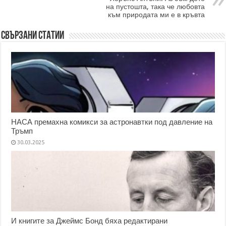
на пустошта, така че любовта
към природата ми е в кръвта
Свързани статии
НАСА премахна комикси за астронавтки под давление на
Тръмп
30.03.2025
И книгите за Джеймс Бонд бяха редактирани