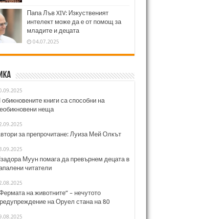
Папа Лъв XIV: Изкуственият
интелект може да е от помощ за
младите и децата
04.07.2025
ика
0.09.2025
 обикновените книги са способни на
еобикновени неща
2.09.2025
втори за препрочитане: Луиза Мей Олкът
3.09.2025
задора Муун помага да превърнем децата в
апалени читатели
2.08.2025
Фермата на животните“ – нечутото
редупреждение на Оруел стана на 80
9.08.2025