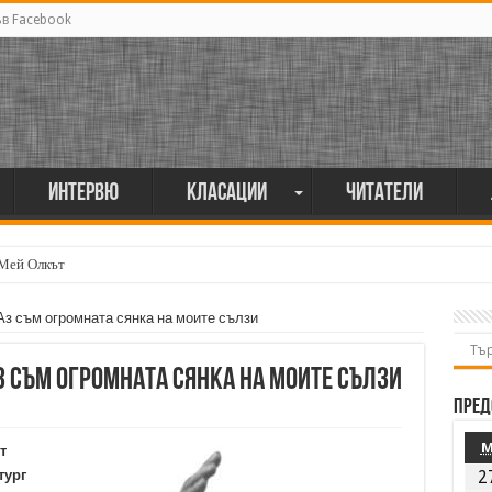
ъв Facebook
Интервю
Класации
Читатели
 Мей Олкът
Аз съм огромната сянка на моите сълзи
з съм огромната сянка на моите сълзи
Пред
т
тург
2