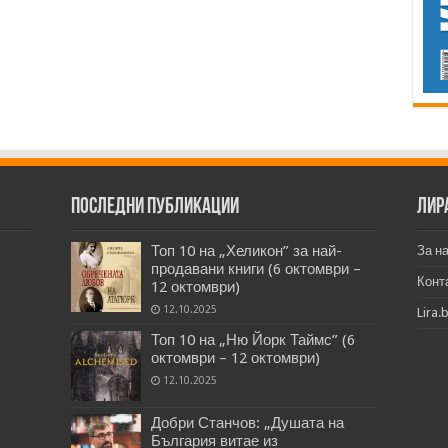
Последни публикации
Лир
Топ 10 на „Хеликон” за най-
За н
продавани книги (6 октомври –
Конт
12 октомври)
12.10.2025
Lira.
Топ 10 на „Ню Йорк Таймс” (6
октомври – 12 октомври)
12.10.2025
Добри Станчов: „Душата на
България витае из