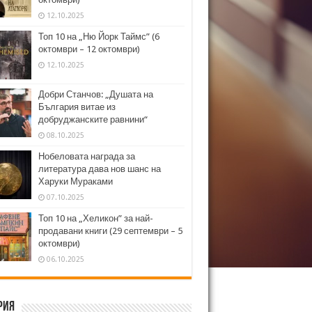
12.10.2025
Топ 10 на „Ню Йорк Таймс” (6
октомври – 12 октомври)
12.10.2025
Добри Станчов: „Душата на
България витае из
добруджанските равнини“
08.10.2025
Нобеловата награда за
литература дава нов шанс на
Харуки Мураками
07.10.2025
Топ 10 на „Хеликон” за най-
продавани книги (29 септември – 5
октомври)
06.10.2025
рия