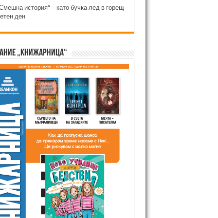
Смешна история“ – като бучка лед в горещ
етен ден
ание „Книжарница“