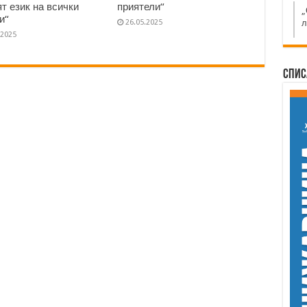
т език на всички
приятели“
„
и“
л
26.05.2025
.2025
Спис