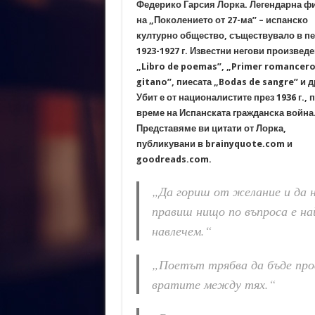
Федерико Гарсия Лорка. Легендарна ф
на „Поколението от 27-ма” – испанско
културно общество, съществувало в п
1923-1927 г. Известни негови произведе
„Libro de poemas”, „Primer romancer
gitano”, пиесата „Bodas de sangre” и д
Убит е от националистите през 1936 г., 
време на Испанската гражданска война
Представяме ви цитати от Лорка,
публикувани в brainyquote.com и
goodreads.com.
„Да гориш от желание и да 
правиш нищо по въпроса е на
навлечем.“
„Поетът трябва да бъде про
вратите между тях.“