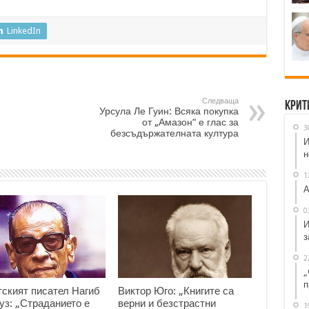
LinkedIn
Следваща
Крит
Урсула Ле Гуин: Всяка покупка
от „Амазон“ е глас за
3
безсъдържателната култура
И
н
1
А
0
И
з
2
„
п
тският писател Нагиб
Виктор Юго: „Книгите са
з: „Страданието е
верни и безстрастни
1