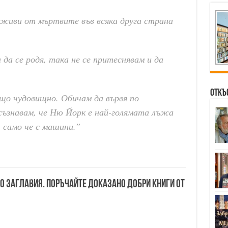
-живи от мъртвите във всяка друга страна
да се родя, така не се притеснявам и да
Откъ
що чудовищно. Обичам да вървя по
 осъзнавам, че Ню Йорк е най-голямата лъжа
 само че с машини.”
00 заглавия. Поръчайте доказано добри книги от