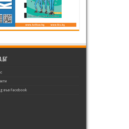
а.бг
ас
акти
bg във Facebook