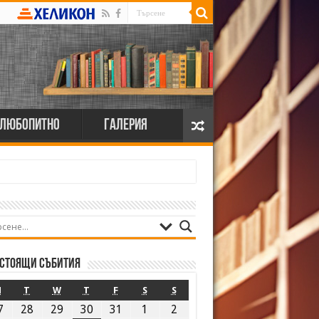
Любопитно
Галерия
стоящи събития
M
T
W
T
F
S
S
7
28
29
30
31
1
2