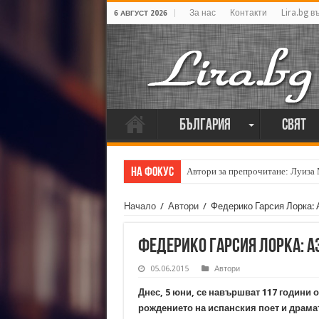
За нас
Контакти
Lira.bg в
6 АВГУСТ 2026
България
Свят
На фокус
Автори за препрочитане: Луиза
Начало
/
Автори
/
Федерико Гарсия Лорка: 
Федерико Гарсия Лорка: А
05.06.2015
Автори
Днес, 5 юни, се навършват 117 години о
рождението на испанския поет и драма