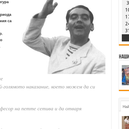
игура
1
ериода
1
ния са
2
o
3
р.
по
.
Наши
не
й-голямото наказание, което можем да си
Най
фесор на петте сетива и да отваря