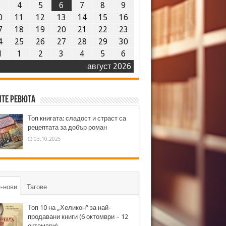
3
4
5
6
7
8
9
0
11
12
13
14
15
16
7
18
19
20
21
22
23
4
25
26
27
28
29
30
1
1
2
3
4
5
6
август 2026
те ревюта
Топ книгата: сладост и страст са
рецептата за добър роман
03.10.2025
-нови
Тагове
Топ 10 на „Хеликон” за най-
продавани книги (6 октомври – 12
октомври)