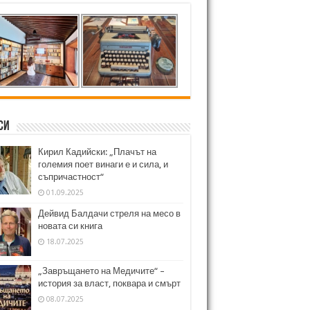
си
Кирил Кадийски: „Плачът на
големия поет винаги е и сила, и
съпричастност“
01.09.2025
Дейвид Балдачи стреля на месо в
новата си книга
18.07.2025
„Завръщането на Медичите“ –
история за власт, поквара и смърт
08.07.2025