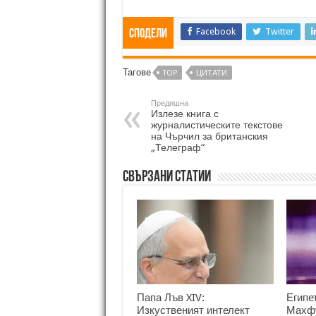
Facebook
Twitter
Сподели
Тагове
TOP
ЦИТАТИ
Предишна
Излезе книга с
журналистическите текстове
на Чърчил за британския
„Телеграф“
Свързани статии
Папа Лъв XIV:
Египе
Изкуственият интелект
Махфу