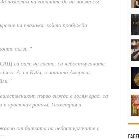
а позволим на годините да ни носят със
търсене на пламъка, който пробужда
моите сълзи.“
САЩ са дали на света, са небостъргачите,
сичко. А и в Куба, в нашата Америка,
йли.”
ешественикът първо вижда в голям град, са
 и яростния ритъм. Геометрия и
жасно от битката на небостъргачите с
.”
Гале