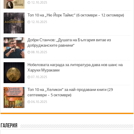
12.10.2025
Топ 10 на „Ню Йорк Таймс” (6 октомври – 12 октомври)
12.10.2025
Добри Станчов: „Душата на България витае из
добруджанските равнини“
08.10.2025
Нобеловата награда за литература дава нов шанс на
Харуки Мураками
07.10.2025
Топ 10 на „Хеликон” за най-продавани книги (29
септември – 5 октомври)
06.10.2025
Галерия