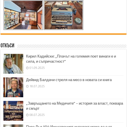
Откъси
Кирил Кадийски: „Плачът на големия поет винаги е и
сила, и съпричастност“
01.09.2025
Дейвид Балдачи стреля на месо в новата си книга
18.07.2025
„Завръщането на Медичите“ – история за власт, поквара
и смърт
08.07.2025
Папа Лъв XIV: Изкуственият интелект може да е от