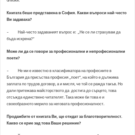
близки.
Книгата беше представена в София. Какви въпроси най-често
Ви задаваха?
– Най-често задаваният въпрос е: „Не се ли страхувам да
бъда искрена?“
Може ли да се говори за професионални и непрофесионални
поети?
– Не ми е известно в класификатора на професиите в
България да присъства професия „поет“, на който е дължима
заплата по трудов договор, а и мисля, че той се ражда такъв. Но
дали притежава майсторството да достига до сърцето, това
отсъжда единствено читателят. Така може би това е и
своеобразното мерило за неговата професионалност.
Продажбите от книгата Ви, ще отидат за благотворителност.
Какво се крие зад това Ваше решение?