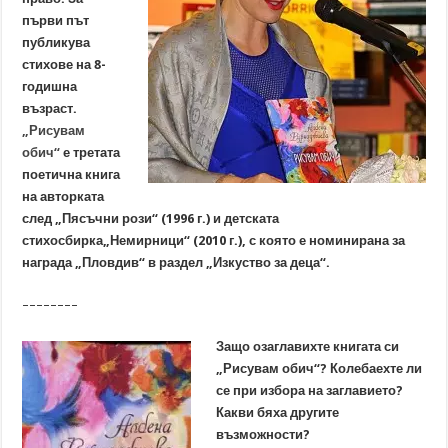
първи път
публикува
стихове на 8-
годишна
възраст.
„Рисувам
обич“
е третата
поетична книга
на авторката
след „Пясъчни рози“ (1996 г.) и детската
стихосбирка„Немирници“ (2010 г.), с която е номинирана за
награда „Пловдив“ в раздел „Изкуство за деца“.
––––––––
Защо озаглавихте книгата си
„Рисувам обич“? Колебаехте ли
се при избора на заглавието?
Какви бяха другите
възможности?