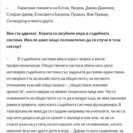
– Харесвам поезията на Ботев, Яворов, Дамян Дамянов,
Стефан Цанев, Елисавета Багряна, Пушкин, Жак Превер,
Селинджър и много други.
Вие сте адвокат. Хората са загубили вяра в съдебната
система. Има ли шанс нещо положително да се случи в този
сектор?
– В съдебната система има и хора с морал и висок
професионализъм. Обществената нагласа обаче като цяло
натоварва съдебната система със задачата да поеме единствена
отговорността за нехайството на обществото, за неговото
отношение към най-общо казано – „обществено значими
ценности“, които накрая се явяват опорочени пред нея. Често
очакванията на обществото са тя да е вездесъща, но има законови
рамки и правила, чрез които съдебната система функционира. В
тази връзка не бива да се сърдим например на учителите, че не са
научили децата ни да се хранят с вилица и нож или, че не си
слагат ръка на устата, когато кашлят или не се извиняват, когато
неволно блъснат друго дете в игра… Давам го като сравнение, за