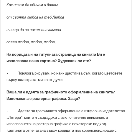
Как искам да обичам и давам
от своята любов на теб Любов
и нищо да не чакам във замяна
освен любов, любов, любов.
На корицата и на титулната страница на книгата Ви е
използвана ваша картина? Художник ли сте?
– Понякога рисувам, но най- щастлива съм, когато цветовете
върху палитрата ми са от думи.
Ваша ли е идеята за графичното оформление на книгата?
Използвана е растерна графика. Защо?
– Идеята за графичното оформление е изцяло на издателство
„Летера“, които я създадоха с изключително внимание, а
използването на растерна графика е печатарски подход.
Картината отпечатана върху корицата пък коренспондираше с