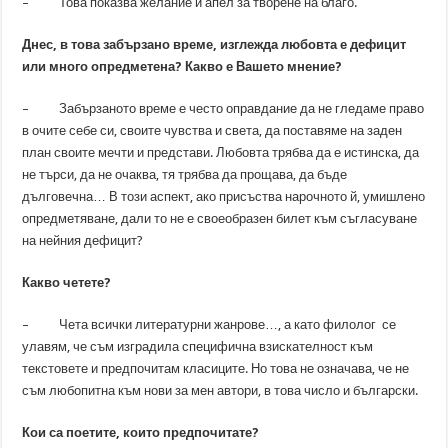
– Това показва желание и апел за творене на благо.
Днес, в това забързано време, изглежда любовта е дефицит
или много опредметена? Какво е Вашето мнение?
– Забързаното време е често оправдание да не гледаме право
в очите себе си, своите чувства и света, да поставяме на заден
план своите мечти и представи. Любовта трябва да е истинска, да
не търси, да не очаква, тя трябва да прощава, да бъде
дълговечна… В този аспект, ако присъства нарочното й, умишлено
опредметяване, дали то не е своеобразен билет към съгласуване
на нейния дефицит?
Какво четете?
– Чета всички литературни жанрове…, а като филолог се
улавям, че съм изградила специфична взискателност към
текстовете и предпочитам класиците. Но това не означава, че не
съм любопитна към нови за мен автори, в това число и български.
Кои са поетите, които предпочитате?