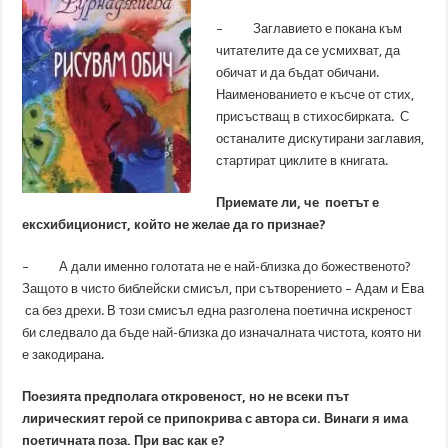
– Заглавието е покана към
читателите да се усмихват, да
обичат и да бъдат обичани.
Наименованието е късче от стих,
присъстващ в стихосбирката. С
останалите дискутирани заглавия,
стартират циклите в книгата.
Приемате ли, че поетът е
ексхибиционист, който не желае да го признае?
– А дали именно голотата не е най-близка до божественото?
Защото в чисто библейски смисъл, при сътворението – Адам и Ева
са без дрехи. В този смисъл една разголена поетична искреност
би следвало да бъде най-близка до изначалната чистота, която ни
е закодирана.
Поезията предполага откровеност, но не всеки път
лирическият герой се припокрива с автора си. Винаги я има
поетичната поза. При вас как е?