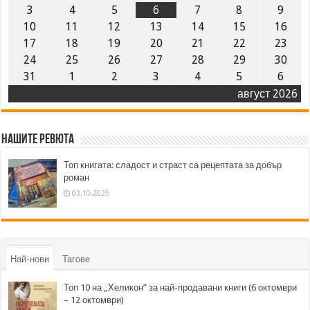
3
4
5
6
7
8
9
10
11
12
13
14
15
16
17
18
19
20
21
22
23
24
25
26
27
28
29
30
31
1
2
3
4
5
6
август 2026
Нашите ревюта
Топ книгата: сладост и страст са рецептата за добър
роман
03.10.2025
Най-нови
Тагове
Топ 10 на „Хеликон” за най-продавани книги (6 октомври
– 12 октомври)