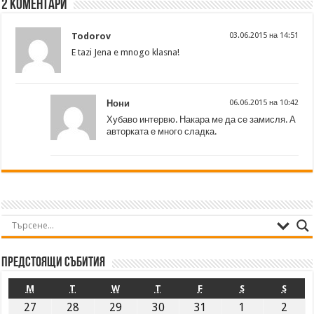
2 Коментари
Todorov
03.06.2015 на 14:51
E tazi Jena e mnogo klasna!
Нони
06.06.2015 на 10:42
Хубаво интервю. Накара ме да се замисля. А
авторката е много сладка.
Предстоящи събития
M
T
W
T
F
S
S
27
28
29
30
31
1
2