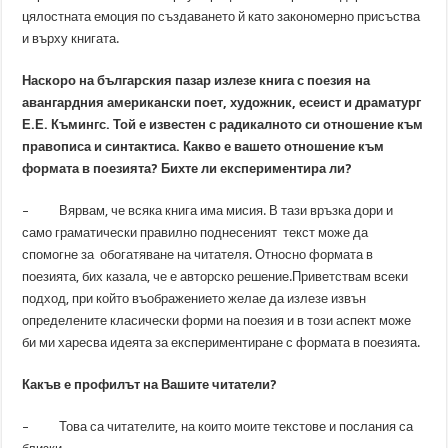
цялостната емоция по създаването й като закономерно присъства
и върху книгата.
Наскоро на българския пазар излезе книга с поезия на
авангардния американски поет, художник, есеист и драматург
Е.Е. Къмингс. Той е известен с радикалното си отношение към
правописа и синтактиса. Какво е вашето отношение към
формата в поезията? Бихте ли експериментира ли?
– Вярвам, че всяка книга има мисия. В тази връзка дори и
само граматически правилно поднесеният текст може да
спомогне за обогатяване на читателя. Относно формата в
поезията, бих казала, че е авторско решение.Приветствам всеки
подход, при който въображението желае да излезе извън
определените класически форми на поезия и в този аспект може
би ми харесва идеята за експериментиране с формата в поезията.
Какъв е профилът на Вашите читатели?
– Това са читателите, на които моите текстове и послания са