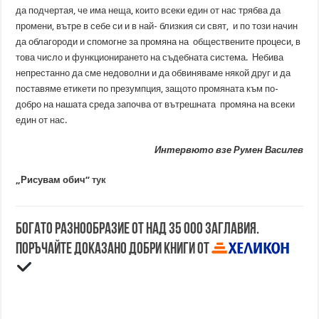
да подчертая, че има неща, които всеки един от нас трябва да
промени, вътре в себе си и в най- близкия си свят, и по този начин
да облагороди и спомогне за промяна на обществените процеси, в
това число и функционирането на съдебната система. Небива
непрестанно да сме недоволни и да обвиняваме някой друг и да
поставяме етикети по презумпция, защото промяната към по-
добро на нашата среда започва от вътрешната промяна на всеки
един от нас.
Интервюто взе Румен Василев
„Рисувам обич“
тук
Богато разнообразие от над 35 000 заглавия.
Поръчайте доказано добри книги от