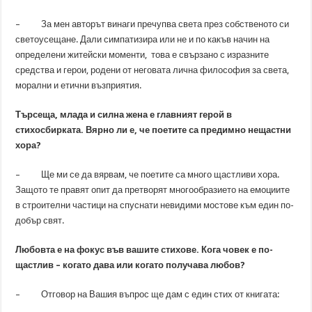
– За мен авторът винаги пречупва света през собственото си
светоусещане. Дали симпатизира или не и по какъв начин на
определени житейски моменти, това е свързано с изразните
средства и герои, родени от неговата лична философия за света,
морални и етични възприятия.
Търсеща, млада и силна жена е главният герой в
стихосбирката. Вярно ли е, че поетите са предимно нещастни
хора?
– Ще ми се да вярвам, че поетите са много щастливи хора.
Защото те правят опит да претворят многообразието на емоциите
в строителни частици на спуснати невидими мостове към един по-
добър свят.
Любовта е на фокус във вашите стихове. Кога човек е по-
щастлив – когато дава или когато получава любов?
– Отговор на Вашия въпрос ще дам с един стих от книгата: