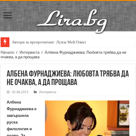
Автори за препрочитане: Луиза Мей Олкът
Кирил Кадийски: „Плачът на големия поет винаги е и сила, и съпричаст
Начало
/
Интервюта
/
Албена Фурнаджиева: Любовта трябва да не
очаква, а да прощава
Албена Фурнаджиева: Любовта трябва да
не очаква, а да прощава
03.06.2015
Интервюта
Албена
Фурнаджиева е
завършила
руска
филология и
право. За