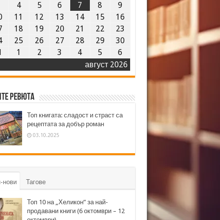
3
4
5
6
7
8
9
0
11
12
13
14
15
16
7
18
19
20
21
22
23
4
25
26
27
28
29
30
1
1
2
3
4
5
6
август 2026
те ревюта
Топ книгата: сладост и страст са
рецептата за добър роман
03.10.2025
-нови
Тагове
Топ 10 на „Хеликон” за най-
продавани книги (6 октомври – 12
октомври)