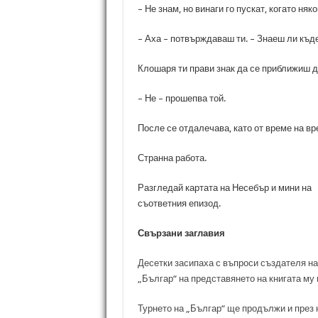
– Не знам, но винаги го пускат, когато няк
– Аха – потвърждаваш ти. – Знаеш ли къде
Клошаря ти прави знак да се приближиш до 
– Не – прошепва той.
После се отдалечава, като от време на вр
Странна работа.
Разгледай картата на Несебър и мини на
съответния епизод.
Свързани заглавия
Десетки засипаха с въпроси създателя на
„Българ“ на представянето на книгата му 
Турнето на „Българ“ ще продължи и през 