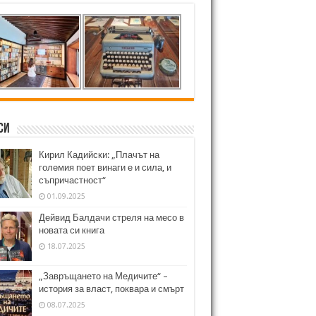
си
Кирил Кадийски: „Плачът на
големия поет винаги е и сила, и
съпричастност“
01.09.2025
Дейвид Балдачи стреля на месо в
новата си книга
18.07.2025
„Завръщането на Медичите“ –
история за власт, поквара и смърт
08.07.2025