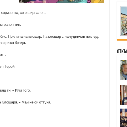
о хоризонта, се е ширнало…
странен тип.
бно. Прилича на клошар. На клошар с налудничав поглед.
а и рижа брада.
Откъ
рят.
ят Герой.
аш ти. – Или Гого.
 Клошаря. – Май не си оттука.