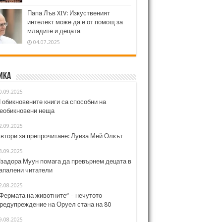
Папа Лъв XIV: Изкуственият
интелект може да е от помощ за
младите и децата
04.07.2025
ика
0.09.2025
 обикновените книги са способни на
еобикновени неща
2.09.2025
втори за препрочитане: Луиза Мей Олкът
3.09.2025
задора Муун помага да превърнем децата в
апалени читатели
2.08.2025
Фермата на животните“ – нечутото
редупреждение на Оруел стана на 80
9.08.2025