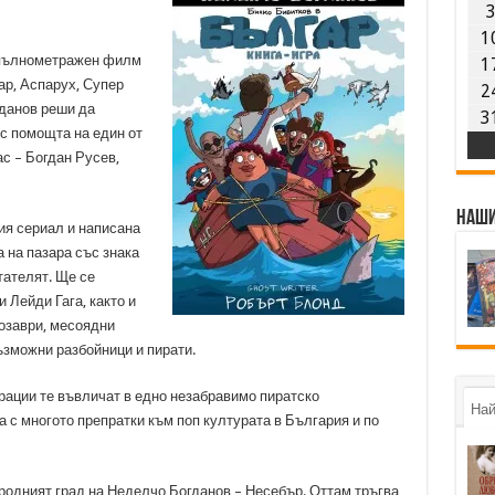
1
н пълнометражен филм
1
ар, Аспарух, Супер
2
данов реши да
3
 с помощта на един от
ас – Богдан Русев,
Наши
ия сериал и написана
а на пазара със знака
итателят. Ще се
 Лейди Гага, както и
озаври, месоядни
ъзможни разбойници и пирати.
трации те въвличат в едно незабравимо пиратско
Най
 с многото препратки към поп културата в България и по
 е родният град на Неделчо Богданов – Несебър. Оттам тръгва