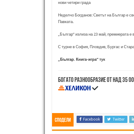
нови четири града
Неделчо Богданов: Светът на Българ е св
Павката.
„Българ” излиза на 23 май, премиерата е
С турне в София, Пловдив, Бургас и Стар
„Българ. Книга-игра“
тук
Богато разнообразие от над 35 0
Facebook
Twitter
Сподели