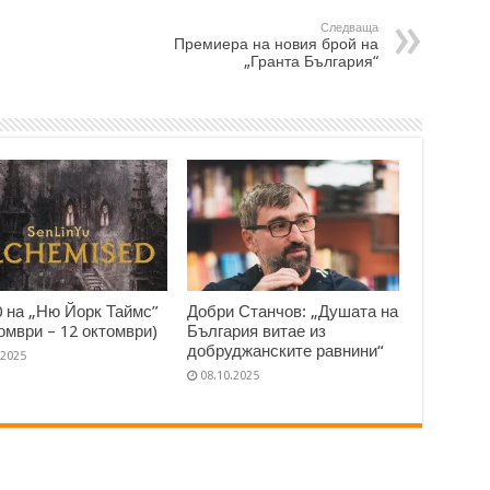
Следваща
Премиера на новия брой на
„Гранта България“
0 на „Ню Йорк Таймс”
Добри Станчов: „Душата на
томври – 12 октомври)
България витае из
добруджанските равнини“
.2025
08.10.2025