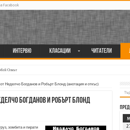
ъв Facebook
Интервю
Класации
Читатели
 Мей Олкът
 от Неделчо Богданов и Робърт Блонд (анотация и откъс)
Неделчо Богданов и Робърт Блонд
Пред
2
руз, зомбита и пирати