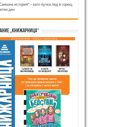
Смешна история“ – като бучка лед в горещ
етен ден
ание „Книжарница“