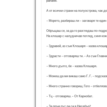
рапани.
А от всички страни на полуострова, чак д
– Морето, разбираш ли – заговаря те един 
Обръщаш се, за да го разгледаш по-подро
На клошар с налудничав поглед, синя кож
– Здравей, аз съм Клошаря – казва клоша
– Здрасти – отговаряш ти. – Аз съм Главни
– Много дълго, бе – казва Клошаря.
– Можеш да ми викаш само Г. Г. – подсказв
– Много странно говориш, Гого – отбелязва
– Тц – отговаряш. – От Карнобат.
– За пръв път ли си в Несебър?