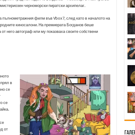
 мистериозен черноморски пиратски архипелаг.
на пълнометражния филм във Vbox7, след като в началото на
 родните киносалони. На премиерата Богданов беше
а от него автограф или му показваха своите собствени
мното
спрял в
зно се
т
о се
айка.
 се
д от
Гале