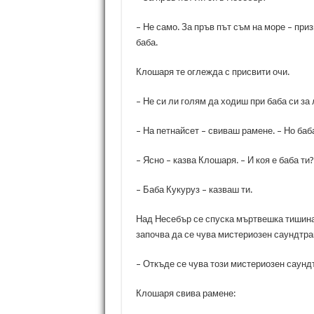
– Не само. За пръв път съм на море – при
баба.
Клошаря те оглежда с присвити очи.
– Не си ли голям да ходиш при баба си за
– На петнайсет – свиваш рамене. – Но баб
– Ясно – казва Клошаря. – И коя е баба ти?
– Баба Кукуруз – казваш ти.
Над Несебър се спуска мъртвешка тишина
започва да се чува мистериозен саундтра
– Откъде се чува този мистериозен саундт
Клошаря свива рамене: