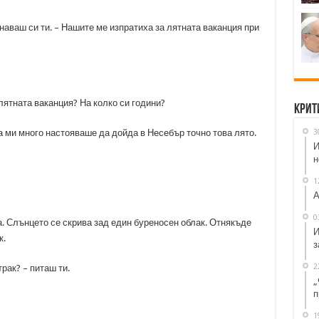
знаваш си ти. – Нашите ме изпратиха за лятната ваканция при
 лятната ваканция? На колко си години?
Крит
3
а ми много настояваше да дойда в Несебър точно това лято.
И
н
1
А
0
. Слънцето се скрива зад един буреносен облак. Отнякъде
И
к.
з
2
рак? – питаш ти.
„
п
1