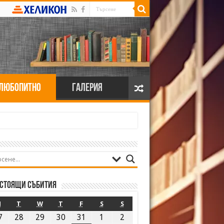
Любопитно
Галерия
стоящи събития
M
T
W
T
F
S
S
7
28
29
30
31
1
2