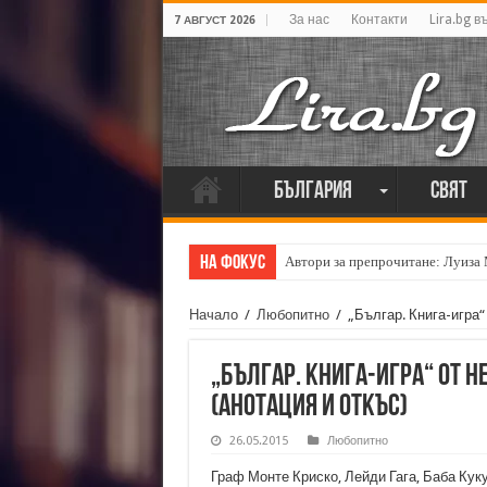
За нас
Контакти
Lira.bg в
7 АВГУСТ 2026
България
Свят
На фокус
Автори за препрочитане: Луиза
Начало
/
Любопитно
/
„Българ. Книга-игра“
„Българ. Книга-игра“ от 
(анотация и откъс)
26.05.2015
Любопитно
Граф Монте Криско, Лейди Гага, Баба Куку