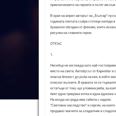
приключението на героите и пътят им към
В края на април авторът на „Българ” пус
годината лентата събра стотици хиляди в
буквално обсаден от фенове, които исках
рисунки на главните герои.
ОТКЪС
1.
Несебър не изглежда като най-гостоприе
място на света. Автобусът от Карнобат е 
опасна близост до ръба на кея, в който ма
плискат вълните. В краката ти се търкаля
остатъци от току-що уловена риба, за коит
бият една трикрака котка и една едноока ч
На входа на града има табела с надпис
“Световно наследство” и сергии, на които
продават магнити за хладилник и сладоле