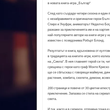
в новата книга-игра „Българ”
След като създаде четири сезона и еди
с незабравимите и оригинални герои Бълг
Спиро и Унуфри, аниматорът Неделчо Бог
разкаже за приключенията им и на хартия
най-популярните автори на книги-игри у н
известен с псевдонима Робърт Блонд.
Резултатът е книга, вдъхновена от култов
в традицията на книгите-игри, която излиз
на „Сиела”. В нея главният герой си ти, ч
срещнеш с герои като граф Монте Криско и
ще се сблъскаш с говорещи маймуни, дин
растения, зомбита, скелети, демони, всев
200 страници и повече от 30 цветни илюс
приключение. Запазва се стила на сериала
света.
И тук, както и в сериала, отправна точка