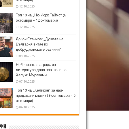
12.10.2025
Топ 10 на „Ню Йорк Таймс” (6
октомври – 12 октомври)
12.10.2025
Добри Станчов: „Душата на
България витае из
добруджанските равнини“
08.10.2025
Нобеловата награда за
литература дава нов шанс на
Харуки Мураками
07.10.2025
Топ 10 на „Хеликон” за най-
продавани книги (29 септември – 5
октомври)
06.10.2025
рия