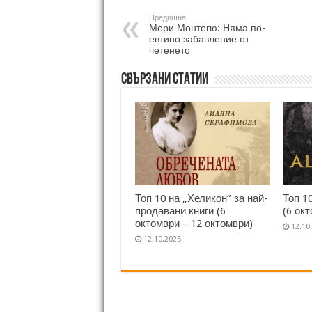
Предишна
Мери Монтегю: Няма по-
евтино забавление от
четенето
Свързани статии
Топ 10 на „Хеликон” за най-
Топ 1
продавани книги (6
(6 ок
октомври – 12 октомври)
12.10
12.10.2025