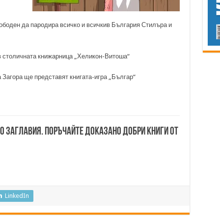
ободен да пародира всичко и всичкив България Стилъра и
 в столичната книжарница „Хеликон-Витоша“
а Загора ще представят книгата-игра „Българ“
00 заглавия. Поръчайте доказано добри книги от
LinkedIn