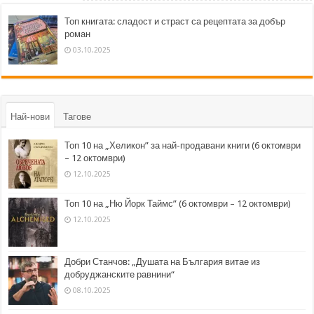
Топ книгата: сладост и страст са рецептата за добър
роман
03.10.2025
Най-нови
Тагове
Топ 10 на „Хеликон” за най-продавани книги (6 октомври
– 12 октомври)
12.10.2025
Топ 10 на „Ню Йорк Таймс” (6 октомври – 12 октомври)
12.10.2025
Добри Станчов: „Душата на България витае из
добруджанските равнини“
08.10.2025