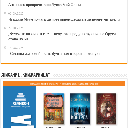
Автори за препрочитане: Луиза Мей Олкът
03.09.2025
Изадора Муун помага да превърнем децата в запалени читатели
22.08.2025
„Фермата на животните“ – нечутото предупреждение на Оруел
стана на 80
19.08.2025
„Смешна история“ – като бучка лед в горещ летен ден
Списание „Книжарница“