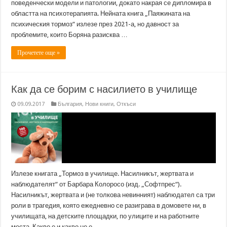
поведенчески модели и патологии, докато накрая се дипломира в
областта на психотерапията. Нейната книга „Паяжината на
психическия тормоз“ излезе през 2021-а, но давност за
проблемите, които Боряна разисква …
Прочетете още »
Как да се борим с насилието в училище
09.09.2017
България
,
Нови книги
,
Откъси
Излезе книгата „Тормоз в училище. Насилникът, жертвата и
наблюдателят“ от Барбара Колоросо (изд. „Софтпрес“).
Насилникът, жертвата и (не толкова невинният) наблюдател са три
роли в трагедия, която ежедневно се разиграва в домовете ни, в
училищата, на детските площадки, по улиците и на работните
места. Какво е и какво не е …