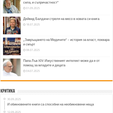
сила, и съпричастност“
01.09.2025
Дейвид Балдачи стреля на месо в новата си книга
18.07.2025
„Завръщането на Медичите“ – история за власт, поквара
и смърт
08.07.2025
Папа Лъв XIV: Изкуственият интелект може да е от
помощ за младите и децата
04.07.2025
Критика
30.09.2025
И обикновените книги са способни на необикновени неща
12.09.2025