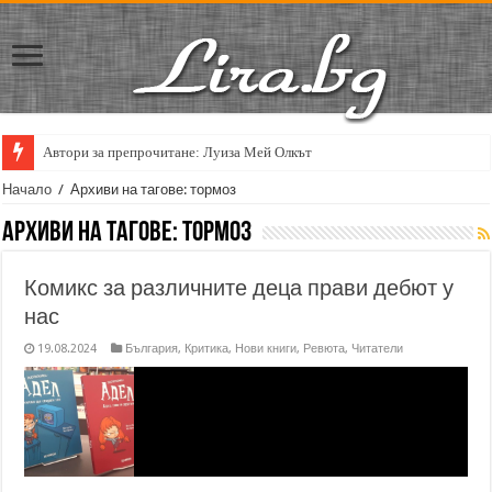
Автори за препрочитане: Луиза Мей Олкът
Начало
/
Архиви на тагове: тормоз
Архиви на тагове:
тормоз
Комикс за различните деца прави дебют у
нас
19.08.2024
България
,
Критика
,
Нови книги
,
Ревюта
,
Читатели