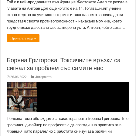
Той е и най-продаваният във Франция Жестоката Адел се ражда в
главата на Антоан Дол още когато е на 14. Тогавашният ученик
става жертва на училищен тормоз и така хлапето започва да си
представя своята противоположност – нахакано момиче, което
трудно може да остане със затворена уста. Антоан, който сега …
Прочетете още »
Боряна Григорова: Токсичните връзки са
сигнал за проблем със самите нас
26.06.2022
Интервюта
Полезна тема обсъждаме с психотерапевта Боряна Григорова Тя е
графичен дизайнер по професия с дългогодишна практика във
Франция, като паралелно с работата си изучава различни