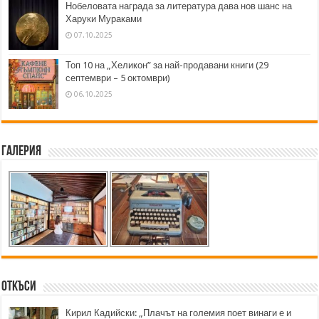
Нобеловата награда за литература дава нов шанс на
Харуки Мураками
07.10.2025
Топ 10 на „Хеликон” за най-продавани книги (29
септември – 5 октомври)
06.10.2025
Галерия
Откъси
Кирил Кадийски: „Плачът на големия поет винаги е и