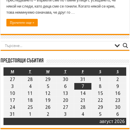
преследването – вървели сме по тъмни улици с усещането, че
някой ни следи, като деца сме се гонили. Когато някой се крие,
това неминуемо означава, че друг го …
Прочетете още »
Предстоящи събития
M
T
W
T
F
S
S
27
28
29
30
31
1
2
3
4
5
6
7
8
9
10
11
12
13
14
15
16
17
18
19
20
21
22
23
24
25
26
27
28
29
30
31
1
2
3
4
5
6
август 2026