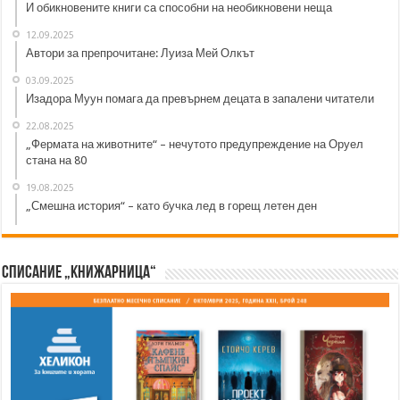
И обикновените книги са способни на необикновени неща
12.09.2025
Автори за препрочитане: Луиза Мей Олкът
03.09.2025
Изадора Муун помага да превърнем децата в запалени читатели
22.08.2025
„Фермата на животните“ – нечутото предупреждение на Оруел
стана на 80
19.08.2025
„Смешна история“ – като бучка лед в горещ летен ден
Списание „Книжарница“