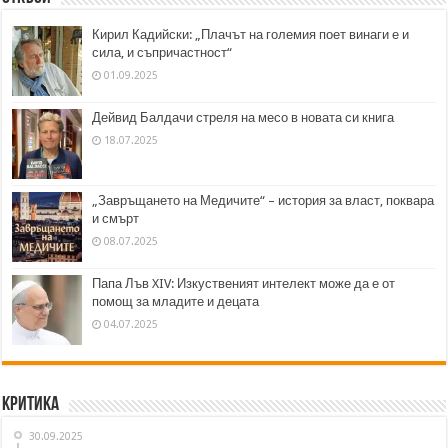
Кирил Кадийски: „Плачът на големия поет винаги е и
сила, и съпричастност“
01.09.2025
Дейвид Балдачи стреля на месо в новата си книга
18.07.2025
„Завръщането на Медичите“ – история за власт, поквара
и смърт
08.07.2025
Папа Лъв XIV: Изкуственият интелект може да е от
помощ за младите и децата
04.07.2025
Критика
30.09.2025