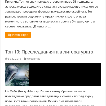
Кристина Тот потърси помощ с отворено писмо 53-годишната
авторка е сред водещите в страната си, като наред с писането се
занимава с преводи от френски и художествена дейност. Тот
разпространи в социалните мрежи писмо, с което описва
моментното състояние на творческата сцена в Унгария, както и
своето положение. „В неволя …
Прочетете още »
Топ 10: Преследванията в литературата
30.12.2016
Любопитно
От Моби Дик до Мистър Рипли – най-добрите истории за
преследване предлагат завладяващи сюжети и поглед върху
човешките взаимоотношения. Всички сме изживявали