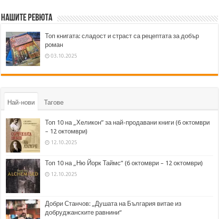
Нашите ревюта
Топ книгата: сладост и страст са рецептата за добър
роман
03.10.2025
Най-нови
Тагове
Топ 10 на „Хеликон” за най-продавани книги (6 октомври
– 12 октомври)
12.10.2025
Топ 10 на „Ню Йорк Таймс” (6 октомври – 12 октомври)
12.10.2025
Добри Станчов: „Душата на България витае из
добруджанските равнини“