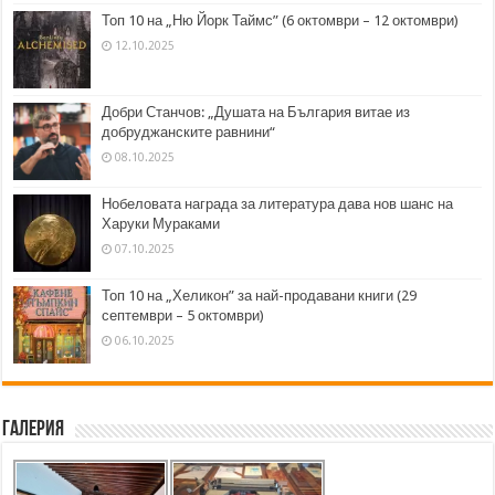
Топ 10 на „Ню Йорк Таймс” (6 октомври – 12 октомври)
12.10.2025
Добри Станчов: „Душата на България витае из
добруджанските равнини“
08.10.2025
Нобеловата награда за литература дава нов шанс на
Харуки Мураками
07.10.2025
Топ 10 на „Хеликон” за най-продавани книги (29
септември – 5 октомври)
06.10.2025
Галерия