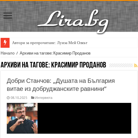
Автори за препрочитане: Луиза Мей Олкът
Кирил Кадийски: „Плачът на големия поет винаги е и сила, и съпричаст
Начало
/
Архиви на тагове: Красимир Проданов
Архиви на тагове:
Красимир Проданов
Добри Станчов: „Душата на България
витае из добруджанските равнини“
08.10.2025
Интервюта