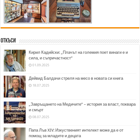
Откъси
Кирил Кадийски: „Плачът на големия поет винаги е и
сила, и съпричастност“
01.09.2025
Дейвид Балдачи стреля на месо в новата си книга
18.07.2025
„Завръщането на Медичите“ – история за власт, поквара
и смърт
08.07.2025
Папа Лъв XIV: Изкуственият интелект може да е от
помощ за младите и децата