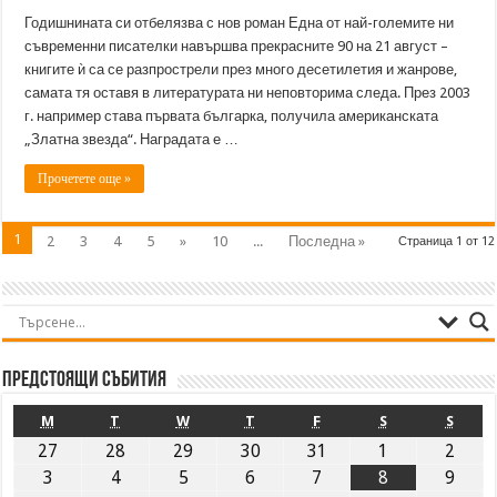
Годишнината си отбелязва с нов роман Една от най-големите ни
съвременни писателки навършва прекрасните 90 на 21 август –
книгите ѝ са се разпрострели през много десетилетия и жанрове,
самата тя оставя в литературата ни неповторима следа. През 2003
г. например става първата българка, получила американската
„Златна звезда“. Наградата е …
Прочетете още »
1
2
3
4
5
»
10
...
Последна »
Страница 1 от 12
Предстоящи събития
M
T
W
T
F
S
S
27
28
29
30
31
1
2
3
4
5
6
7
8
9