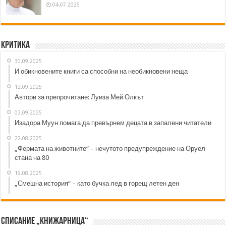
04.07.2025
Критика
30.09.2025
И обикновените книги са способни на необикновени неща
12.09.2025
Автори за препрочитане: Луиза Мей Олкът
03.09.2025
Изадора Муун помага да превърнем децата в запалени читатели
22.08.2025
„Фермата на животните“ – нечутото предупреждение на Оруел
стана на 80
19.08.2025
„Смешна история“ – като бучка лед в горещ летен ден
Списание „Книжарница“