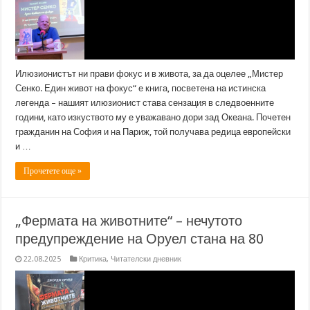
Илюзионистът ни прави фокус и в живота, за да оцелее „Мистер
Сенко. Един живот на фокус“ е книга, посветена на истинска
легенда – нашият илюзионист става сензация в следвоенните
години, като изкуството му е уважавано дори зад Океана. Почетен
гражданин на София и на Париж, той получава редица европейски
и …
Прочетете още »
„Фермата на животните“ – нечутото
предупреждение на Оруел стана на 80
22.08.2025
Критика
,
Читателски дневник