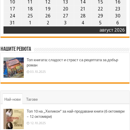
10
11
12
13
14
15
16
17
18
19
20
21
22
23
24
25
26
27
28
29
30
31
1
2
3
4
5
6
август 2026
Нашите ревюта
Топ книгата: сладост и страст са рецептата за добър
роман
03.10.2025
Най-нови
Тагове
Топ 10 на „Хеликон” за най-продавани книги (6 октомври
– 12 октомври)
12.10.2025