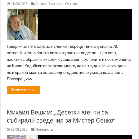
01.09.2025
Автори
,
България
,
Откъси
Говорим за него като за явление Творецът ни напусна на 78,
оставяйки едно богато литературно наследство – цял свят,
наситен с образи, символи и усещания… Успехите и постиженията
на Кирил Кадийски са толкова много, че са трудни за изреждане,
но в крайна сметка остава едно-единствено усещане. За поет.
Прозорец към …
Прочетете още »
Михаил Вешим: „Десетки агенти са
събирали сведения за Мистер Сенко“
29.08.2025
Интервюта