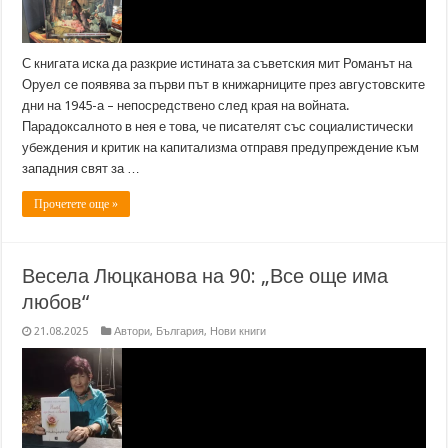
С книгата иска да разкрие истината за съветския мит Романът на
Оруел се появява за първи път в книжарниците през августовските
дни на 1945-а – непосредствено след края на войната.
Парадоксалното в нея е това, че писателят със социалистически
убеждения и критик на капитализма отправя предупреждение към
западния свят за …
Прочетете още »
Весела Люцканова на 90: „Все още има
любов“
21.08.2025
Автори
,
България
,
Нови книги