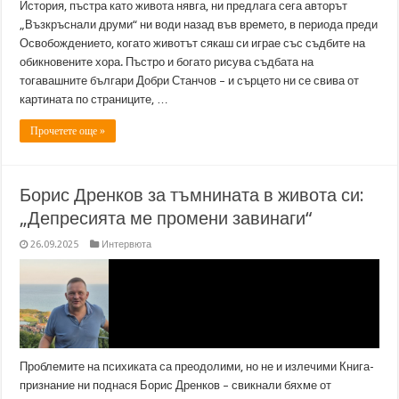
История, пъстра като живота нявга, ни предлага сега авторът
„Възкръснали друми“ ни води назад във времето, в периода преди
Освобождението, когато животът сякаш си играе със съдбите на
обикновените хора. Пъстро и богато рисува съдбата на
тогавашните българи Добри Станчов – и сърцето ни се свива от
картината по страниците, …
Прочетете още »
Борис Дренков за тъмнината в живота си:
„Депресията ме промени завинаги“
26.09.2025
Интервюта
Проблемите на психиката са преодолими, но не и излечими Книга-
признание ни поднася Борис Дренков – свикнали бяхме от