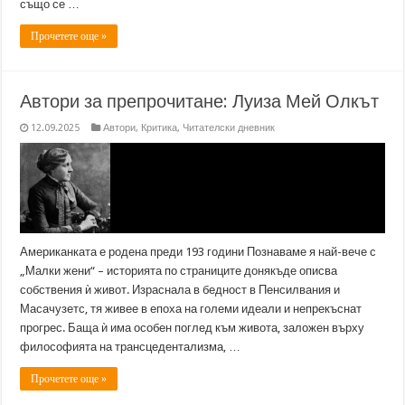
също се …
Прочетете още »
Автори за препрочитане: Луиза Мей Олкът
12.09.2025
Автори
,
Критика
,
Читателски дневник
Американката е родена преди 193 години Познаваме я най-вече с
„Малки жени“ – историята по страниците донякъде описва
собствения ѝ живот. Израснала в бедност в Пенсилвания и
Масачузетс, тя живее в епоха на големи идеали и непрекъснат
прогрес. Баща ѝ има особен поглед към живота, заложен върху
философията на трансцедентализма, …
Прочетете още »