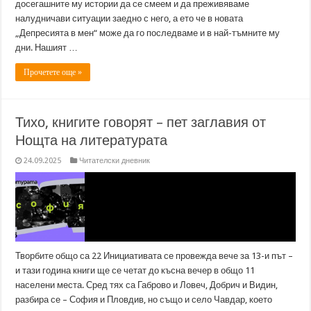
досегашните му истории да се смеем и да преживяваме
налудничави ситуации заедно с него, а ето че в новата
„Депресията в мен“ може да го последваме и в най-тъмните му
дни. Нашият …
Прочетете още »
Тихо, книгите говорят – пет заглавия от
Нощта на литературата
24.09.2025
Читателски дневник
Творбите общо са 22 Инициативата се провежда вече за 13-и път –
и тази година книги ще се четат до късна вечер в общо 11
населени места. Сред тях са Габрово и Ловеч, Добрич и Видин,
разбира се – София и Пловдив, но също и село Чавдар, което