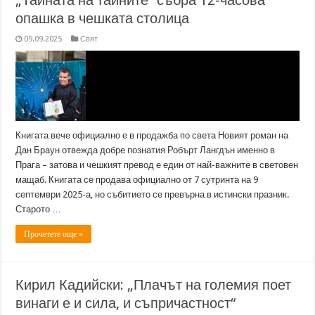
„Тайната на тайните“ събра 12-часова
опашка в чешката столица
09.09.2025
Свят
Книгата вече официално е в продажба по света Новият роман на
Дан Браун отвежда добре познатия Робърт Лангдън именно в
Прага – затова и чешкият превод е един от най-важните в световен
мащаб. Книгата се продава официално от 7 сутринта на 9
септември 2025-а, но събитието се превърна в истински празник.
Старото …
Прочетете още »
Кирил Кадийски: „Плачът на големия поет
винаги е и сила, и съпричастност“